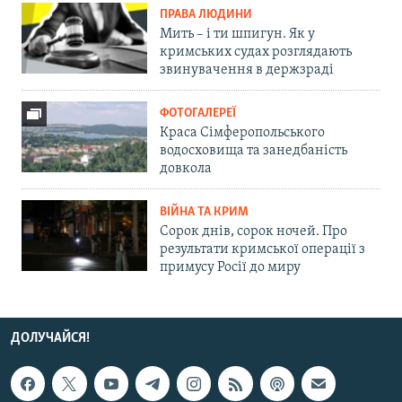
ПРАВА ЛЮДИНИ
Мить – і ти шпигун. Як у
кримських судах розглядають
звинувачення в держзраді
ФОТОГАЛЕРЕЇ
Краса Сімферопольського
водосховища та занедбаність
довкола
ВІЙНА ТА КРИМ
Сорок днів, сорок ночей. Про
результати кримської операції з
примусу Росії до миру
ДОЛУЧАЙСЯ!