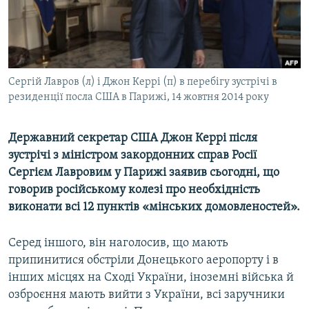
ВІДЕОУРОКИ «ELIFBE»
Русский
СВІДЧЕННЯ ОКУПАЦІЇ
Qırımtatar
УКРАЇНСЬКА ПРОБЛЕМА КРИМУ
Сергій Лавров (л) і Джон Керрі (п) в перебігу зустрічі в
ДОЛУЧАЙСЯ!
ІНФОГРАФІКА
резиденції посла США в Парижі, 14 жовтня 2014 року
Державний секретар США Джон Керрі після
Усі сайти RFE/RL
зустрічі з міністром закордонних справ Росії
Сергієм Лавровим у Парижі заявив сьогодні, що
говорив російському колезі про необхідність
виконати всі 12 пунктів «мінських домовленостей».
Серед іншого, він наголосив, що мають
припинитися обстріли Донецького аеропорту і в
інших місцях на Сході України, іноземні війська й
озброєння мають вийти з України, всі заручники