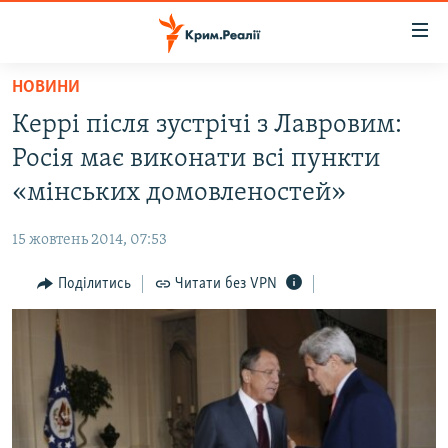
Доступність
посилання
Перейти
НОВИНИ
до
НОВИНИ
Керрі після зустрічі з Лавровим:
основного
ВОДА.КРИМ
матеріалу
Росія має виконати всі пункти
ВІДЕО ТА ФОТО
Перейти
«мінських домовленостей»
до
ПОЛІТИКА
основної
15 жовтень 2014, 07:53
БЛОГИ
навігації
Перейти
Поділитись
Читати без VPN
ПОГЛЯД
до
ІНТЕРВ'Ю
пошуку
ВСЕ ЗА ДЕНЬ
СПЕЦПРОЕКТИ
ЯК ОБІЙТИ БЛОКУВАННЯ
ДЕПОРТАЦІЯ