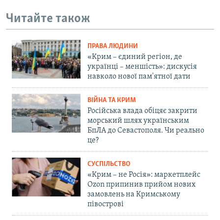
Читайте також
ПРАВА ЛЮДИНИ
«Крим – єдиний регіон, де
українці – меншість»: дискусія
навколо нової пам'ятної дати
ВІЙНА ТА КРИМ
Російська влада обіцяє закрити
морський шлях українським
БпЛА до Севастополя. Чи реально
це?
СУСПІЛЬСТВО
«Крим – не Росія»: маркетплейс
Ozon припинив прийом нових
замовлень на Кримському
півострові