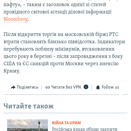
нафту», – таким є заголовок однієї зі статей
ВІДЕОУРОКИ «ELIFBE»
Русский
провідного світової агенції ділової інформації
СВІДЧЕННЯ ОКУПАЦІЇ
Bloomberg
.
Qırımtatar
УКРАЇНСЬКА ПРОБЛЕМА КРИМУ
Після відкриття торгів на московській біржі РТС
ДОЛУЧАЙСЯ!
ІНФОГРАФІКА
втрати становлять близько піввідсотка. Індикатори
перебувають поблизу мінімумів, втсановлених
цього року в березні – після запровадження з боку
США та ЄС санкцій проти Москви через анексію
Усі сайти RFE/RL
Криму.
Поділитись
Читати без VPN
Follow us
Читайте також
ВІЙНА ТА КРИМ
Російська влада обіцяє закрити