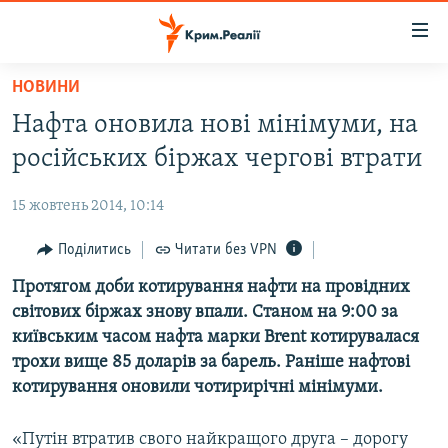
Доступність
посилання
Перейти
НОВИНИ
до
НОВИНИ
Нафта оновила нові мінімуми, на
основного
ВОДА.КРИМ
матеріалу
російських біржах чергові втрати
ВІДЕО ТА ФОТО
Перейти
до
15 жовтень 2014, 10:14
ПОЛІТИКА
основної
БЛОГИ
Поділитись
Читати без VPN
навігації
Перейти
ПОГЛЯД
Протягом доби котирування нафти на провідних
до
світових біржах знову впали. Станом на 9:00 за
ІНТЕРВ'Ю
пошуку
київським часом нафта марки Brent котирувалася
ВСЕ ЗА ДЕНЬ
трохи вище 85 доларів за барель. Раніше нафтові
котирування оновили чотирирічні мінімуми.
СПЕЦПРОЕКТИ
ЯК ОБІЙТИ БЛОКУВАННЯ
ДЕПОРТАЦІЯ
«Путін втратив свого найкращого друга – дорогу