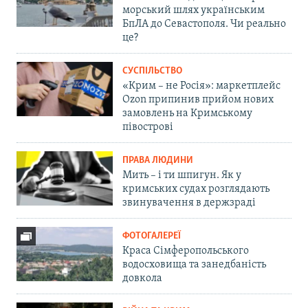
морський шлях українським
БпЛА до Севастополя. Чи реально
це?
СУСПІЛЬСТВО
«Крим – не Росія»: маркетплейс
Ozon припинив прийом нових
замовлень на Кримському
півострові
ПРАВА ЛЮДИНИ
Мить – і ти шпигун. Як у
кримських судах розглядають
звинувачення в держзраді
ФОТОГАЛЕРЕЇ
Краса Сімферопольського
водосховища та занедбаність
довкола