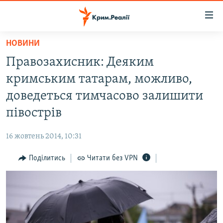
Доступність
посилання
Перейти
НОВИНИ
до
НОВИНИ
Правозахисник: Деяким
основного
ВОДА.КРИМ
матеріалу
кримським татарам, можливо,
ВІДЕО ТА ФОТО
Перейти
доведеться тимчасово залишити
до
ПОЛІТИКА
півострів
основної
БЛОГИ
навігації
16 жовтень 2014, 10:31
Перейти
ПОГЛЯД
до
Поділитись
Читати без VPN
ІНТЕРВ'Ю
пошуку
ВСЕ ЗА ДЕНЬ
СПЕЦПРОЕКТИ
ЯК ОБІЙТИ БЛОКУВАННЯ
ДЕПОРТАЦІЯ