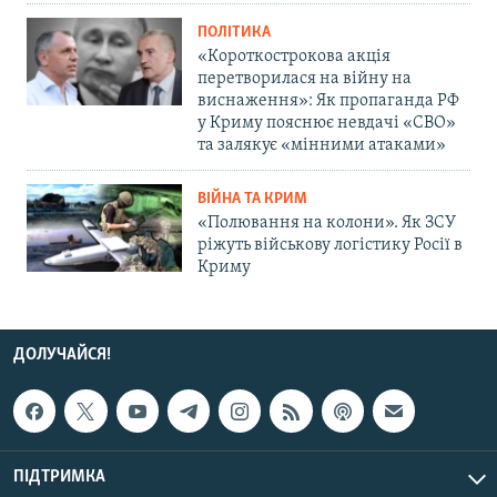
ПОЛІТИКА
«Короткострокова акція
перетворилася на війну на
виснаження»: Як пропаганда РФ
у Криму пояснює невдачі «СВО»
та залякує «мінними атаками»
ВІЙНА ТА КРИМ
«Полювання на колони». Як ЗСУ
ріжуть військову логістику Росії в
Криму
ДОЛУЧАЙСЯ!
ПІДТРИМКА