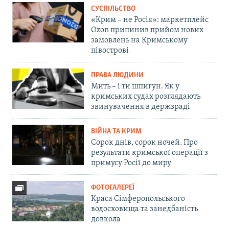
СУСПІЛЬСТВО
«Крим – не Росія»: маркетплейс
Ozon припинив прийом нових
замовлень на Кримському
півострові
ПРАВА ЛЮДИНИ
Мить – і ти шпигун. Як у
кримських судах розглядають
звинувачення в держзраді
ВІЙНА ТА КРИМ
Сорок днів, сорок ночей. Про
результати кримської операції з
примусу Росії до миру
ФОТОГАЛЕРЕЇ
Краса Сімферопольського
водосховища та занедбаність
довкола