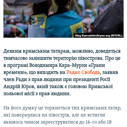
ВІДЕОУРОКИ «ELIFBE»
Русский
СВІДЧЕННЯ ОКУПАЦІЇ
Qırımtatar
УКРАЇНСЬКА ПРОБЛЕМА КРИМУ
ДОЛУЧАЙСЯ!
ІНФОГРАФІКА
Деяким кримським татарам, можливо, доведеться
тимчасово залишити територію півострова. Про це
Усі сайти RFE/RL
в програмі Володимира Кара-Мурзи «Грани
времени», що виходить на
Радио Свобода
, заявив
член Ради з прав людини при президенті Росії
Андрій Юров, який також є головою Кримської
польової місії з прав людини.
На його думку це торкнеться тих кримських татар,
які повернулися на півострів, але не встигли
якимось чином зареєструватися до 16-го або 18