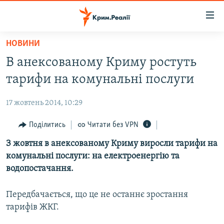
Доступність
посилання
Перейти
НОВИНИ
до
НОВИНИ
В анексованому Криму ростуть
основного
ВОДА.КРИМ
матеріалу
тарифи на комунальні послуги
ВІДЕО ТА ФОТО
Перейти
до
17 жовтень 2014, 10:29
ПОЛІТИКА
основної
БЛОГИ
Поділитись
Читати без VPN
навігації
Перейти
ПОГЛЯД
З жовтня в анексованому Криму виросли тарифи на
до
комунальні послуги: на електроенергію та
ІНТЕРВ'Ю
пошуку
водопостачання.
ВСЕ ЗА ДЕНЬ
Передбачається, що це не останнє зростання
СПЕЦПРОЕКТИ
тарифів ЖКГ.
ЯК ОБІЙТИ БЛОКУВАННЯ
ДЕПОРТАЦІЯ