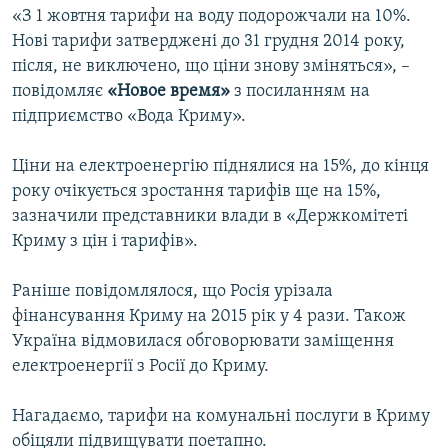
«З 1 жовтня тарифи на воду подорожчали на 10%.
ВІДЕОУРОКИ «ELIFBE»
Русский
Нові тарифи затверджені до 31 грудня 2014 року,
СВІДЧЕННЯ ОКУПАЦІЇ
після, не виключено, що ціни знову зміняться», –
Qırımtatar
повідомляє
«Новое время»
з посиланням на
УКРАЇНСЬКА ПРОБЛЕМА КРИМУ
підприємство «Вода Криму».
ДОЛУЧАЙСЯ!
ІНФОГРАФІКА
Ціни на електроенергію піднялися на 15%, до кінця
року очікується зростання тарифів ще на 15%,
зазначили представники влади в «Держкомітеті
Усі сайти RFE/RL
Криму з цін і тарифів».
Раніше повідомлялося, що Росія урізала
фінансування Криму на 2015 рік у 4 рази. Також
Україна відмовилася обговорювати заміщення
електроенергії з Росії до Криму.
Нагадаємо, тарифи на комунальні послуги в Криму
обіцяли підвищувати поетапно.