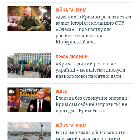
ВІЙНА ТА КРИМ
«Для них із Кримом розпочнеться
важка історія»: командир ОТУ
«Одеса» – про пастку для
російських військ на
Кінбурнській косі
ПРАВА ЛЮДИНИ
«Крим – єдиний регіон, де
українці – меншість»: дискусія
навколо нової пам'ятної дати
ВІДЕО
Блокада без сухопутної операції:
Крим сам себе не заправить і не
прогодує | Крим.Реалії
ВІЙНА ТА КРИМ
Російська влада обіцяє закрити
морський шлях українським