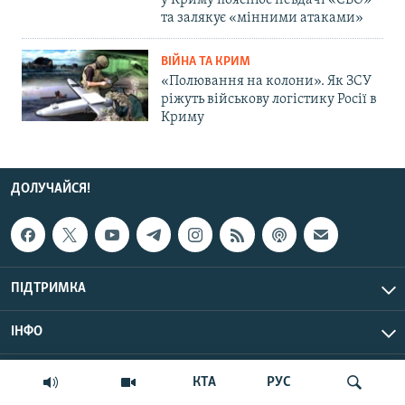
у Криму пояснює невдачі «СВО»
та залякує «мінними атаками»
ВІЙНА ТА КРИМ
«Полювання на колони». Як ЗСУ
ріжуть військову логістику Росії в
Криму
ДОЛУЧАЙСЯ!
ПІДТРИМКА
ІНФО
© Крим.Реалії, 2026 | Усі права застережено.
КТА
РУС