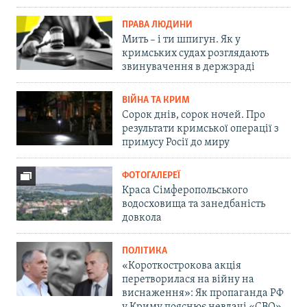
ПРАВА ЛЮДИНИ
Мить – і ти шпигун. Як у
кримських судах розглядають
звинувачення в держзраді
ВІЙНА ТА КРИМ
Сорок днів, сорок ночей. Про
результати кримської операції з
примусу Росії до миру
ФОТОГАЛЕРЕЇ
Краса Сімферопольського
водосховища та занедбаність
довкола
ПОЛІТИКА
«Короткострокова акція
перетворилася на війну на
виснаження»: Як пропаганда РФ