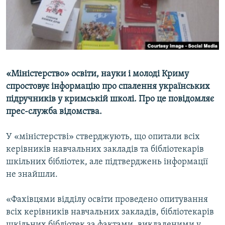
ВІДЕОУРОКИ «ELIFBE»
Русский
СВІДЧЕННЯ ОКУПАЦІЇ
Qırımtatar
УКРАЇНСЬКА ПРОБЛЕМА КРИМУ
ДОЛУЧАЙСЯ!
ІНФОГРАФІКА
«Міністерство» освіти, науки і молоді Криму
спростовує інформацію про спалення українських
підручників у кримській школі. Про це повідомляє
Усі сайти RFE/RL
прес-служба відомства.
У «міністерстві» стверджують, що опитали всіх
керівників навчальних закладів та бібліотекарів
шкільних бібліотек, але підтверджень інформації
не знайшли.
«Фахівцями відділу освіти проведено опитування
всіх керівників навчальних закладів, бібліотекарів
шкільних бібліотек за фактами, викладеними у