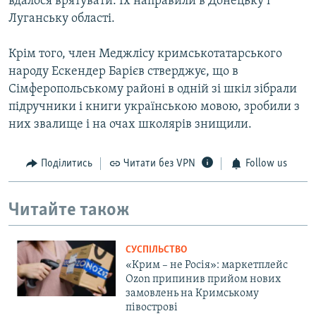
вдалося врятувати. Їх направили в Донецьку і
Луганську області.
Крім того, член Меджлісу кримськотатарського
народу Ескендер Барієв стверджує, що в
Сімферопольському районі в одній зі шкіл зібрали
підручники і книги українською мовою, зробили з
них звалище і на очах школярів знищили.
Поділитись
Читати без VPN
Follow us
Читайте також
СУСПІЛЬСТВО
«Крим – не Росія»: маркетплейс
Ozon припинив прийом нових
замовлень на Кримському
півострові