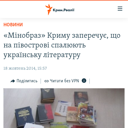
Доступність
посилання
Перейти
НОВИНИ
до
НОВИНИ
«Мінобраз» Криму заперечує, що
основного
ВОДА.КРИМ
матеріалу
на півострові спалюють
ВІДЕО ТА ФОТО
Перейти
українську літературу
до
ПОЛІТИКА
основної
18 жовтень 2014, 15:57
БЛОГИ
навігації
Перейти
Поділитись
Читати без VPN
ПОГЛЯД
до
ІНТЕРВ'Ю
пошуку
ВСЕ ЗА ДЕНЬ
СПЕЦПРОЕКТИ
ЯК ОБІЙТИ БЛОКУВАННЯ
ДЕПОРТАЦІЯ