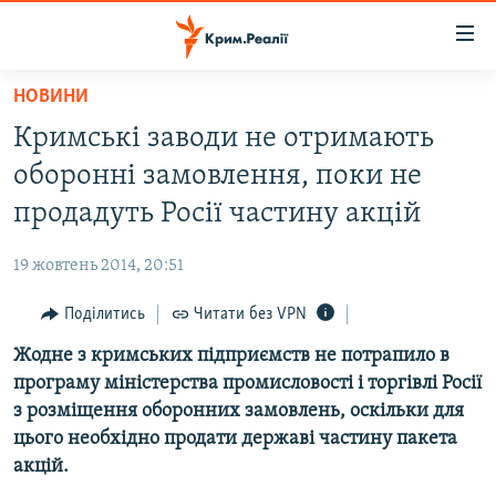
Доступність
посилання
Перейти
НОВИНИ
до
НОВИНИ
Кримські заводи не отримають
основного
ВОДА.КРИМ
матеріалу
оборонні замовлення, поки не
ВІДЕО ТА ФОТО
Перейти
продадуть Росії частину акцій
до
ПОЛІТИКА
основної
19 жовтень 2014, 20:51
БЛОГИ
навігації
Перейти
Поділитись
Читати без VPN
ПОГЛЯД
до
Жодне з кримських підприємств не потрапило в
ІНТЕРВ'Ю
пошуку
програму міністерства промисловості і торгівлі Росії
ВСЕ ЗА ДЕНЬ
з розміщення оборонних замовлень, оскільки для
СПЕЦПРОЕКТИ
цього необхідно продати державі частину пакета
акцій.
ЯК ОБІЙТИ БЛОКУВАННЯ
ДЕПОРТАЦІЯ