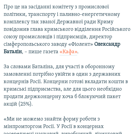
ВІДЕОУРОКИ «ELIFBE»
Про це на засіданні комітету з промислової
Русский
політики, транспорту і паливно-енергетичному
СВІДЧЕННЯ ОКУПАЦІЇ
Qırımtatar
комплексу так званої Державної ради Криму
УКРАЇНСЬКА ПРОБЛЕМА КРИМУ
повідомив глава кримського відділення Російського
союзу промисловців і підприємців, директор
ДОЛУЧАЙСЯ!
ІНФОГРАФІКА
сімферопольського заводу «Фіолент»
Олександр
Баталін
, – пише газета
«Кафа»
.
Усі сайти RFE/RL
За словами Баталіна, для участі в оборонному
замовленні потрібно увійти в один з державних
концернів Росії. Концерни готові вкладати кошти в
кримські підприємства, але для цього необхідно
продати держконцерну хоча б блокуючий пакет
акцій (25%).
«Ми не можемо знайти форму роботи з
мінпромторгом Росії. У Росії в концернах