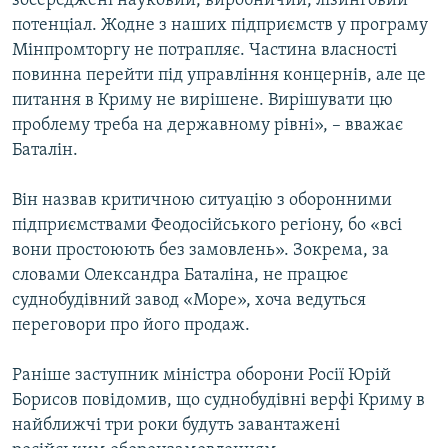
зосереджені науковий, виробничий, лізинговий
потенціал. Жодне з наших підприємств у програму
Мінпромторгу не потрапляє. Частина власності
повинна перейти під управління концернів, але це
питання в Криму не вирішене. Вирішувати цю
проблему треба на державному рівні», – вважає
Баталін.
Він назвав критичною ситуацію з оборонними
підприємствами Феодосійського регіону, бо «всі
вони простоюють без замовлень». Зокрема, за
словами Олександра Баталіна, не працює
суднобудівний завод «Море», хоча ведуться
переговори про його продаж.
Раніше заступник міністра оборони Росії Юрій
Борисов повідомив, що суднобудівні верфі Криму в
найближчі три роки будуть завантажені