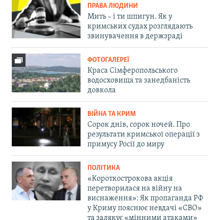
ПРАВА ЛЮДИНИ
Мить – і ти шпигун. Як у
кримських судах розглядають
звинувачення в держзраді
ФОТОГАЛЕРЕЇ
Краса Сімферопольського
водосховища та занедбаність
довкола
ВІЙНА ТА КРИМ
Сорок днів, сорок ночей. Про
результати кримської операції з
примусу Росії до миру
ПОЛІТИКА
«Короткострокова акція
перетворилася на війну на
виснаження»: Як пропаганда РФ
у Криму пояснює невдачі «СВО»
та залякує «мінними атаками»