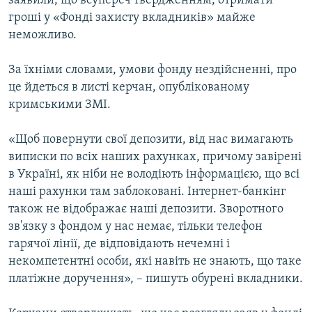
заявили, що всупереч твердженням, отримати
гроші у «Фонді захисту вкладників» майже
неможливо.
За їхніми словами, умови фонду нездійсненні, про
це йдеться в листі керчан, опублікованому
кримськими ЗМІ.
«Щоб повернути свої депозити, від нас вимагають
виписки по всіх наших рахунках, причому завірені
в Україні, як ніби не володіють інформацією, що всі
наші рахунки там заблоковані. Інтернет-банкінг
також не відображає наші депозити. Зворотного
зв'язку з фондом у нас немає, тільки телефон
гарячої лінії, де відповідають нечемні і
некомпетентні особи, які навіть не знають, що таке
платіжне доручення», – пишуть обурені вкладники.