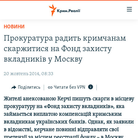
Доступність
посилання
Перейти
НОВИНИ
до
НОВИНИ
Прокуратура радить кримчанам
основного
ВОДА.КРИМ
матеріалу
скаржитися на Фонд захисту
ВІДЕО ТА ФОТО
Перейти
вкладників у Москву
до
ПОЛІТИКА
основної
20 жовтень 2014, 08:33
БЛОГИ
навігації
Перейти
Поділитись
Читати без VPN
ПОГЛЯД
до
Жителі анексованою Керчі пишуть скарги в місцеву
ІНТЕРВ'Ю
пошуку
прокуратуру на «Фонд захисту вкладників», яка
ВСЕ ЗА ДЕНЬ
займається виплатою компенсацій кримським
СПЕЦПРОЕКТИ
вкладникам українських банків. Однак, як заявили
в відомстві, керчане повинні відправляти свої
ЯК ОБІЙТИ БЛОКУВАННЯ
ДЕПОРТАЦІЯ
претензії за місцем реєстрації фонду – в Москву.