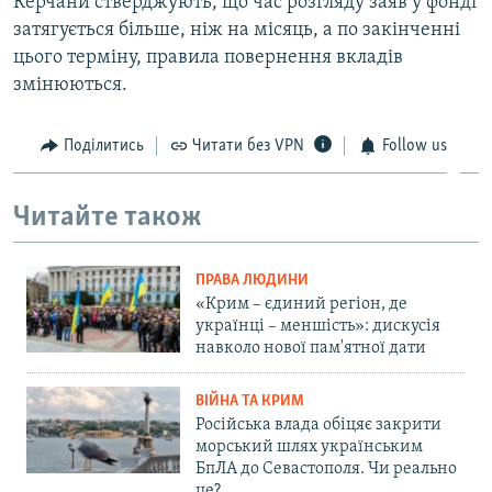
Керчани стверджують, що час розгляду заяв у фонді
затягується більше, ніж на місяць, а по закінченні
цього терміну, правила повернення вкладів
змінюються.
Поділитись
Читати без VPN
Follow us
Читайте також
ПРАВА ЛЮДИНИ
«Крим – єдиний регіон, де
українці – меншість»: дискусія
навколо нової пам'ятної дати
ВІЙНА ТА КРИМ
Російська влада обіцяє закрити
морський шлях українським
БпЛА до Севастополя. Чи реально
це?