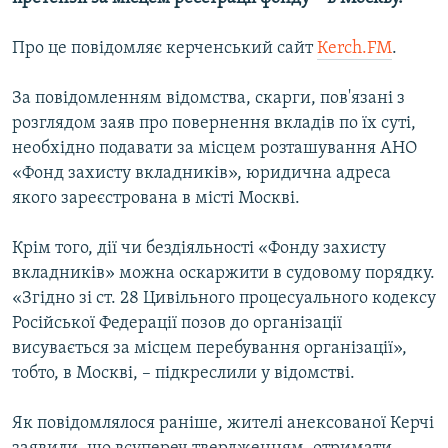
ВІДЕОУРОКИ «ELIFBE»
Русский
Про це повідомляє керченський сайт
Кerch.FM
.
СВІДЧЕННЯ ОКУПАЦІЇ
Qırımtatar
УКРАЇНСЬКА ПРОБЛЕМА КРИМУ
За повідомленням відомства, скарги, пов'язані з
розглядом заяв про повернення вкладів по їх суті,
ДОЛУЧАЙСЯ!
ІНФОГРАФІКА
необхідно подавати за місцем розташування АНО
«Фонд захисту вкладників», юридична адреса
якого зареєстрована в місті Москві.
Усі сайти RFE/RL
Крім того, дії чи бездіяльності «Фонду захисту
вкладників» можна оскаржити в судовому порядку.
«Згідно зі ст. 28 Цивільного процесуального кодексу
Російської Федерації позов до організації
висувається за місцем перебування організації»,
тобто, в Москві, – підкреслили у відомстві.
Як повідомлялося раніше, жителі анексованої Керчі