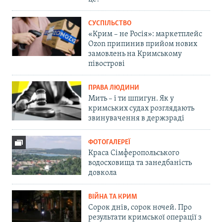
СУСПІЛЬСТВО
«Крим – не Росія»: маркетплейс
Ozon припинив прийом нових
замовлень на Кримському
півострові
ПРАВА ЛЮДИНИ
Мить – і ти шпигун. Як у
кримських судах розглядають
звинувачення в держзраді
ФОТОГАЛЕРЕЇ
Краса Сімферопольського
водосховища та занедбаність
довкола
ВІЙНА ТА КРИМ
Сорок днів, сорок ночей. Про
результати кримської операції з