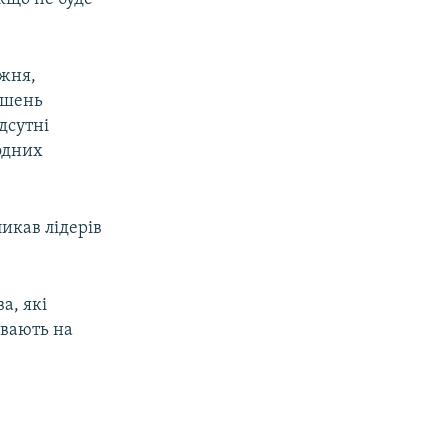
ижня,
рішень
дсутні
родних
ликав лідерів
а, які
увають на