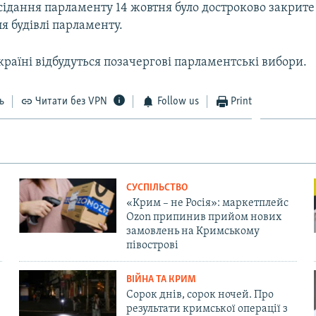
ідання парламенту 14 жовтня було достроково закрите у
я будівлі парламенту.
країні відбудуться позачергові парламентські вибори.
ь
Читати без VPN
Follow us
Print
СУСПІЛЬСТВО
«Крим – не Росія»: маркетплейс
Ozon припинив прийом нових
замовлень на Кримському
півострові
ВІЙНА ТА КРИМ
Сорок днів, сорок ночей. Про
результати кримської операції з