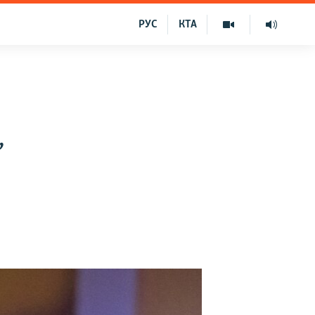
РУС
КТА
,