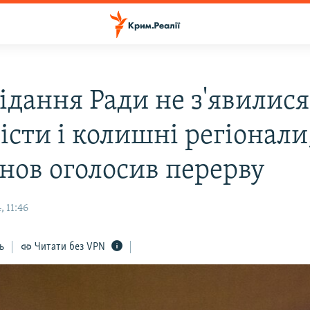
ідання Ради не з'явилися
істи і колишні регіонали
нов оголосив перерву
 11:46
ь
Читати без VPN