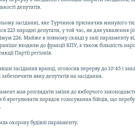
лькості депутатів.
ньому засіданні, яке Турчинов призначив минулого т
ся 223 народні депутати, у той час, як для ухвалення 
імум 226. Майже в повному складі у залі парламенту ві
 раніше входили до фракції КПУ, а також більшість на
ракції Партії регіонів.
ивши засідання вранці, оголосив перерву до 10:45 і зак
п забезпечити явку депутатів на засідання.
амент мав розглядати зміни до виборчого законодавств
 б врегулювати порядок голосування бійців, що переб
.
ила охорону будівлі парламенту.