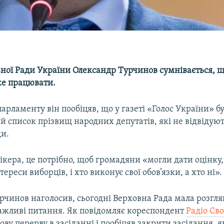
вної Ради України Олександр Турчинов сумнівається, 
же працювати.
парламенту він пообіцяв, що у газеті «Голос України» б
 список прізвищ народних депутатів, які не відвідуют
ди.
ікера, це потрібно, щоб громадяни «могли дати оцінку, 
тереси виборців, і хто виконує свої обов’язки, а хто ні».
рчинов наголосив, сьогодні Верховна Рада мала розгл
важливі питання. Як повідомляє кореспондент
Радіо Св
ову перерву в засіданні і пообіцяв закрити засідання, 