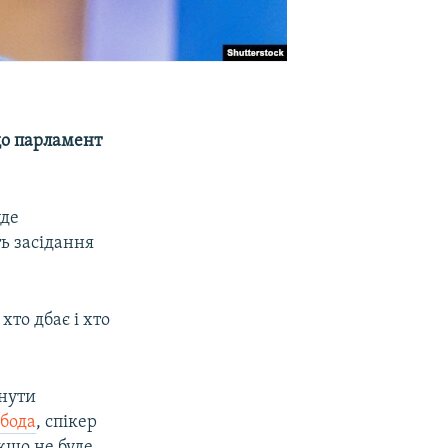
що парламент
уде
ь засідання
хто дбає і хто
янути
обода
, спікер
якщо не буде