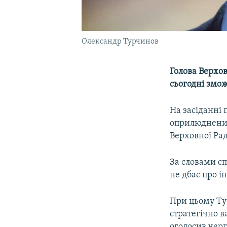
Олександр Турчинов
Голова Верхо
сьогодні змо
На засіданні 
оприлюднений
Верховної Ра
За словами сп
не дбає про ін
При цьому Ту
стратегічно 
оголосив черг