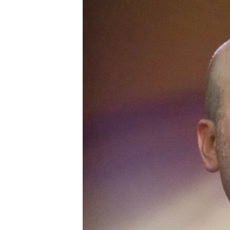
ВІДЕОУРОКИ «ELIFBE»
СВІДЧЕННЯ ОКУПАЦІЇ
УКРАЇНСЬКА ПРОБЛЕМА КРИМУ
ІНФОГРАФІКА