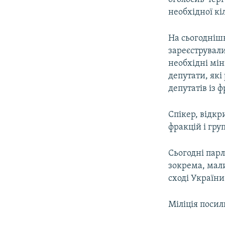
необхідної кі
На сьогодніш
зареєстрували
необхідні мін
депутати, які
депутатів із ф
Спікер, відкр
фракцій і гру
Сьогодні парл
зокрема, мали
сході України
Міліція посил