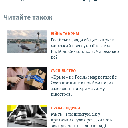
Читайте також
ВІЙНА ТА КРИМ
Російська влада обіцяє закрити
морський шлях українським
БпЛА до Севастополя. Чи реально
це?
СУСПІЛЬСТВО
«Крим – не Росія»: маркетплейс
Ozon припинив прийом нових
замовлень на Кримському
півострові
ПРАВА ЛЮДИНИ
Мить – і ти шпигун. Як у
кримських судах розглядають
звинувачення в держзраді