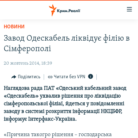
Доступність
посилання
Перейти
НОВИНИ
до
НОВИНИ
Завод Одескабель ліквідує філію в
основного
ВОДА.КРИМ
матеріалу
Сімферополі
ВІДЕО ТА ФОТО
Перейти
до
20 жовтень 2014, 18:39
ПОЛІТИКА
основної
БЛОГИ
Поділитись
Читати без VPN
навігації
Перейти
ПОГЛЯД
Наглядова рада ПАТ «Одеський кабельний завод
до
«Одескабель» ухвалив рішення про ліквідацію
ІНТЕРВ'Ю
пошуку
сімферопольської філіаї, йдеться у повідомленні
ВСЕ ЗА ДЕНЬ
заводу в системі розкриття інформації НКЦБФР,
інформує Інтерфакс-Україна.
СПЕЦПРОЕКТИ
ЯК ОБІЙТИ БЛОКУВАННЯ
ДЕПОРТАЦІЯ
«Причина такогро рішення – господарська