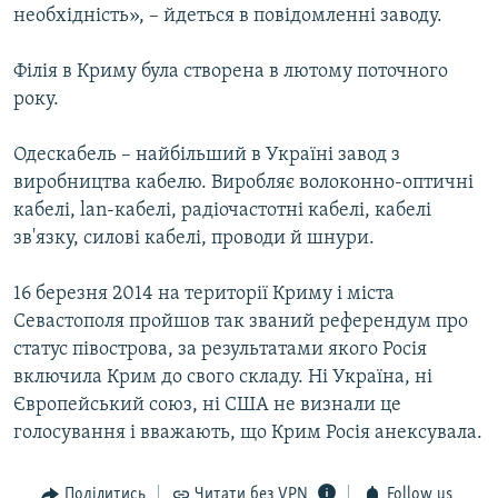
необхідність», – йдеться в повідомленні заводу.
ВІДЕОУРОКИ «ELIFBE»
Русский
СВІДЧЕННЯ ОКУПАЦІЇ
Філія в Криму була створена в лютому поточного
Qırımtatar
року.
УКРАЇНСЬКА ПРОБЛЕМА КРИМУ
ДОЛУЧАЙСЯ!
ІНФОГРАФІКА
Одескабель – найбільший в Україні завод з
виробництва кабелю. Виробляє волоконно-оптичні
кабелі, lan-кабелі, радіочастотні кабелі, кабелі
зв'язку, силові кабелі, проводи й шнури.
Усі сайти RFE/RL
16 березня 2014 на території Криму і міста
Севастополя пройшов так званий референдум про
статус півострова, за результатами якого Росія
включила Крим до свого складу. Ні Україна, ні
Європейський союз, ні США не визнали це
голосування і вважають, що Крим Росія анексувала.
Поділитись
Читати без VPN
Follow us