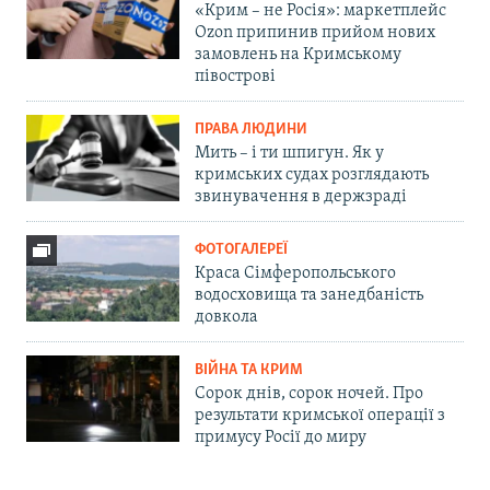
«Крим – не Росія»: маркетплейс
Ozon припинив прийом нових
замовлень на Кримському
півострові
ПРАВА ЛЮДИНИ
Мить – і ти шпигун. Як у
кримських судах розглядають
звинувачення в держзраді
ФОТОГАЛЕРЕЇ
Краса Сімферопольського
водосховища та занедбаність
довкола
ВІЙНА ТА КРИМ
Сорок днів, сорок ночей. Про
результати кримської операції з
примусу Росії до миру