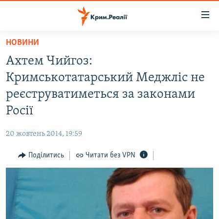
Доступність
посилання
Перейти
НОВИНИ
до
НОВИНИ
Ахтем Чийгоз:
основного
ВОДА.КРИМ
матеріалу
Кримськотатарський Меджліс не
ВІДЕО ТА ФОТО
Перейти
реєструватиметься за законами
до
ПОЛІТИКА
Росії
основної
БЛОГИ
навігації
20 жовтень 2014, 19:59
Перейти
ПОГЛЯД
до
Поділитись
Читати без VPN
ІНТЕРВ'Ю
пошуку
ВСЕ ЗА ДЕНЬ
СПЕЦПРОЕКТИ
ЯК ОБІЙТИ БЛОКУВАННЯ
ДЕПОРТАЦІЯ