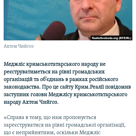
ВІДЕОУРОКИ «ELIFBE»
Русский
СВІДЧЕННЯ ОКУПАЦІЇ
Qırımtatar
УКРАЇНСЬКА ПРОБЛЕМА КРИМУ
ДОЛУЧАЙСЯ!
ІНФОГРАФІКА
Ахтем Чийгоз
Меджліс кримськотатарського народу не
Усі сайти RFE/RL
реєструватиметься на рівні громадських
організацій та об'єднань в рамках російського
законодавства. Про це сайту Крим.Реалії повідомив
заступник голови Меджлісу кримськотатарського
народу Ахтем Чийгоз.
«Справа в тому, що нам пропонується
зареєструватися на рівні громадської організації,
що є неприйнятним, оскільки Меджліс