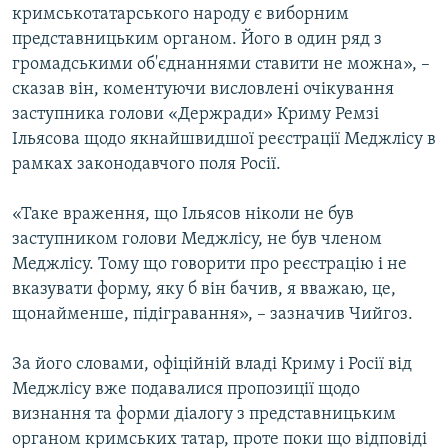
кримськотатарського народу є виборним
представницьким органом. Його в один ряд з
громадськими об'єднаннями ставити не можна», –
сказав він, коментуючи висловлені очікування
заступника голови «Держради» Криму Ремзі
Ільясова щодо якнайшвидшої реєстрації Меджлісу в
рамках законодавчого поля Росії.
«Таке враження, що Ільясов ніколи не був
заступником голови Меджлісу, не був членом
Меджлісу. Тому що говорити про реєстрацію і не
вказувати форму, яку б він бачив, я вважаю, це,
щонайменше, підігравання», – зазначив Чийгоз.
За його словами, офіційній владі Криму і Росії від
Меджлісу вже подавалися пропозиції щодо
визнання та форми діалогу з представницьким
органом кримських татар, проте поки що відповіді