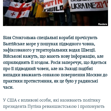
ВІДЕОУРОКИ «ELIFBE»
Русский
СВІДЧЕННЯ ОКУПАЦІЇ
Qırımtatar
УКРАЇНСЬКА ПРОБЛЕМА КРИМУ
ДОЛУЧАЙСЯ!
ІНФОГРАФІКА
Біля Стокгольма спеціальні кораблі прочісують
Балтійське море у пошуках підводного човна,
зафіксованого у територіальних водах Швеції.
Усі сайти RFE/RL
Військові кажуть, що мають нову інформацію, але
оприлюднять її згодом. Росія заперечує, що йдеться
про її підводний човен, але на Заході подібні
випадки вважають ознакою повернення Москви до
практики протистояння, як це було у радянські
часи.
У США є впливові особи, які називають політику
президента Путіна реваншистською і пропонують