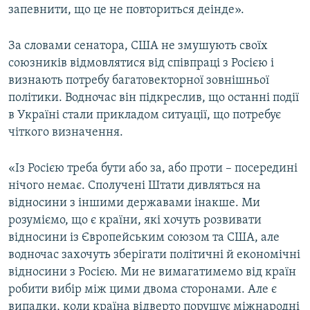
запевнити, що це не повториться деінде».
За словами сенатора, США не змушують своїх
союзників відмовлятися від співпраці з Росією і
визнають потребу багатовекторної зовнішньої
політики. Водночас він підкреслив, що останні події
в Україні стали прикладом ситуації, що потребує
чіткого визначення.
«Із Росією треба бути або за, або проти – посередині
нічого немає. Сполучені Штати дивляться на
відносини з іншими державами інакше. Ми
розуміємо, що є країни, які хочуть розвивати
відносини із Європейським союзом та США, але
водночас захочуть зберігати політичні й економічні
відносини з Росією. Ми не вимагатимемо від країн
робити вибір між цими двома сторонами. Але є
випадки, коли країна відверто порушує міжнародні