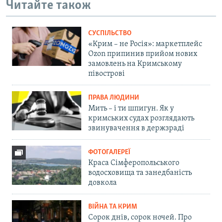
Читайте також
СУСПІЛЬСТВО
«Крим – не Росія»: маркетплейс
Ozon припинив прийом нових
замовлень на Кримському
півострові
ПРАВА ЛЮДИНИ
Мить – і ти шпигун. Як у
кримських судах розглядають
звинувачення в держзраді
ФОТОГАЛЕРЕЇ
Краса Сімферопольського
водосховища та занедбаність
довкола
ВІЙНА ТА КРИМ
Сорок днів, сорок ночей. Про