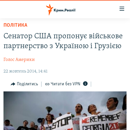
Доступність
посилання
Перейти
ПОЛІТИКА
до
НОВИНИ
Сенатор США пропонує військове
основного
ВОДА.КРИМ
матеріалу
партнерство з Україною і Грузією
ВІДЕО ТА ФОТО
Перейти
до
Голос Америки
ПОЛІТИКА
основної
22 жовтень 2014, 14:41
БЛОГИ
навігації
Перейти
ПОГЛЯД
Поділитись
Читати без VPN
до
ІНТЕРВ'Ю
пошуку
ВСЕ ЗА ДЕНЬ
СПЕЦПРОЕКТИ
ЯК ОБІЙТИ БЛОКУВАННЯ
ДЕПОРТАЦІЯ