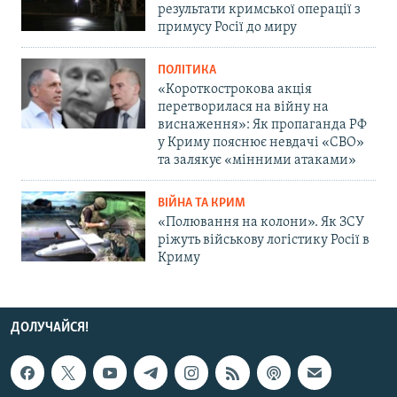
результати кримської операції з
примусу Росії до миру
ПОЛІТИКА
«Короткострокова акція
перетворилася на війну на
виснаження»: Як пропаганда РФ
у Криму пояснює невдачі «СВО»
та залякує «мінними атаками»
ВІЙНА ТА КРИМ
«Полювання на колони». Як ЗСУ
ріжуть військову логістику Росії в
Криму
ДОЛУЧАЙСЯ!