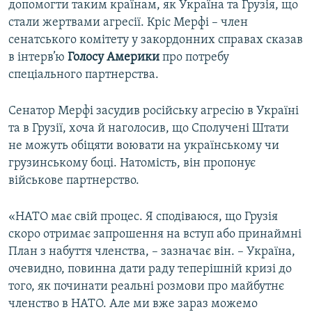
допомогти таким країнам, як Україна та Грузія, що
стали жертвами агресії. Кріс Мерфі – член
сенатського комітету у закордонних справах сказав
в інтерв’ю
Голосу Америки
про потребу
спеціального партнерства.
Сенатор Мерфі засудив російську агресію в Україні
та в Грузії, хоча й наголосив, що Сполучені Штати
не можуть обіцяти воювати на українському чи
грузинському боці. Натомість, він пропонує
військове партнерство.
«НАТО має свій процес. Я сподіваюся, що Грузія
скоро отримає запрошення на вступ або принаймні
План з набуття членства, – зазначає він. – Україна,
очевидно, повинна дати раду теперішній кризі до
того, як починати реальні розмови про майбутнє
членство в НАТО. Але ми вже зараз можемо