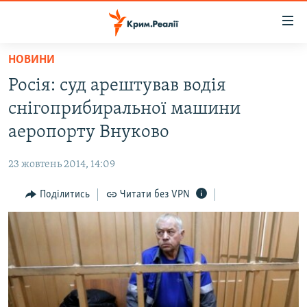
Доступність
посилання
Перейти
НОВИНИ
до
НОВИНИ
Росія: суд арештував водія
основного
ВОДА.КРИМ
матеріалу
снігоприбиральної машини
ВІДЕО ТА ФОТО
Перейти
аеропорту Внуково
до
ПОЛІТИКА
основної
23 жовтень 2014, 14:09
БЛОГИ
навігації
Перейти
Поділитись
Читати без VPN
ПОГЛЯД
до
ІНТЕРВ'Ю
пошуку
ВСЕ ЗА ДЕНЬ
СПЕЦПРОЕКТИ
ЯК ОБІЙТИ БЛОКУВАННЯ
ДЕПОРТАЦІЯ