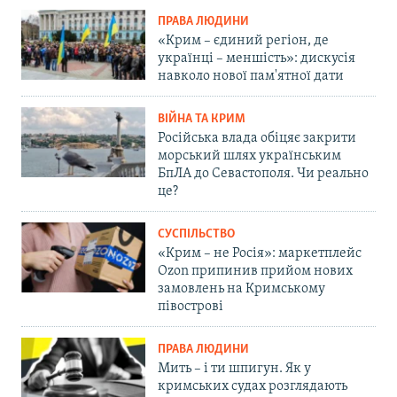
ПРАВА ЛЮДИНИ
«Крим – єдиний регіон, де
українці – меншість»: дискусія
навколо нової пам'ятної дати
ВІЙНА ТА КРИМ
Російська влада обіцяє закрити
морський шлях українським
БпЛА до Севастополя. Чи реально
це?
СУСПІЛЬСТВО
«Крим – не Росія»: маркетплейс
Ozon припинив прийом нових
замовлень на Кримському
півострові
ПРАВА ЛЮДИНИ
Мить – і ти шпигун. Як у
кримських судах розглядають