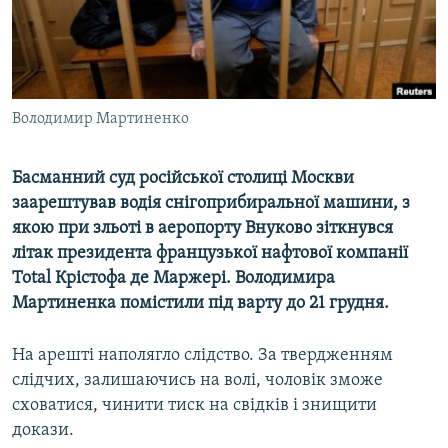
ВІДЕОУРОКИ «ELIFBE»
Русский
СВІДЧЕННЯ ОКУПАЦІЇ
Qırımtatar
УКРАЇНСЬКА ПРОБЛЕМА КРИМУ
Володимир Мартиненко
ДОЛУЧАЙСЯ!
ІНФОГРАФІКА
Басманний суд російської столиці Москви
заарештував водія снігоприбиральної машини, з
Усі сайти RFE/RL
якою при зльоті в аеропорту Внуково зіткнувся
літак президента французької нафтової компанії
Total Крістофа де Маржері. Володимира
Мартиненка помістили під варту до 21 грудня.
На арешті наполягло слідство. За твердженням
слідчих, залишаючись на волі, чоловік зможе
сховатися, чинити тиск на свідків і знищити
докази.