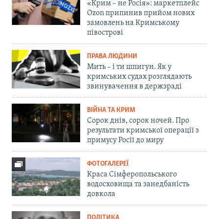
«Крим – не Росія»: маркетплейс
Ozon припинив прийом нових
замовлень на Кримському
півострові
ПРАВА ЛЮДИНИ
Мить – і ти шпигун. Як у
кримських судах розглядають
звинувачення в держзраді
ВІЙНА ТА КРИМ
Сорок днів, сорок ночей. Про
результати кримської операції з
примусу Росії до миру
ФОТОГАЛЕРЕЇ
Краса Сімферопольського
водосховища та занедбаність
довкола
ПОЛІТИКА