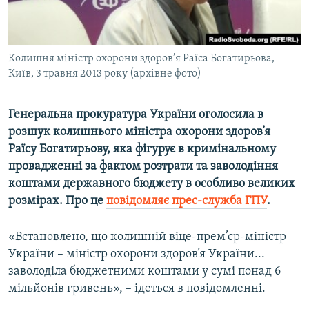
ВІДЕОУРОКИ «ELIFBE»
Русский
СВІДЧЕННЯ ОКУПАЦІЇ
Qırımtatar
Колишня міністр охорони здоров’я Раїса Богатирьова,
УКРАЇНСЬКА ПРОБЛЕМА КРИМУ
Київ, 3 травня 2013 року (архівне фото)
ДОЛУЧАЙСЯ!
ІНФОГРАФІКА
Генеральна прокуратура України оголосила в
розшук колишнього міністра охорони здоров’я
Раїсу Богатирьову, яка фігурує в кримінальному
Усі сайти RFE/RL
провадженні за фактом розтрати та заволодіння
коштами державного бюджету в особливо великих
розмірах. Про це
повідомляє прес-служба ГПУ
.
«Встановлено, що колишній віце-прем’єр-міністр
України – міністр охорони здоров’я України...
заволоділа бюджетними коштами у сумі понад 6
мільйонів гривень», – ідеться в повідомленні.