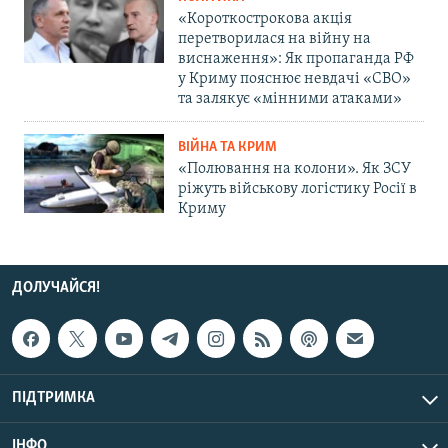
«Короткострокова акція
перетворилася на війну на
виснаження»: Як пропаганда РФ
у Криму пояснює невдачі «СВО»
та залякує «мінними атаками»
ВІЙНА ТА КРИМ
«Полювання на колони». Як ЗСУ
ріжуть військову логістику Росії в
Криму
ДОЛУЧАЙСЯ!
ПІДТРИМКА
ІНФО