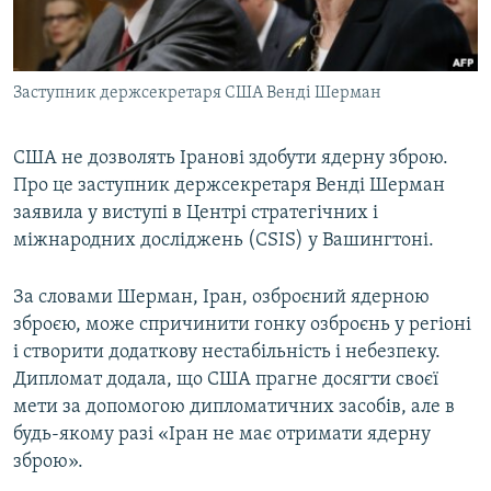
ВІДЕОУРОКИ «ELIFBE»
Русский
СВІДЧЕННЯ ОКУПАЦІЇ
Qırımtatar
Заступник держсекретаря США Венді Шерман
УКРАЇНСЬКА ПРОБЛЕМА КРИМУ
ДОЛУЧАЙСЯ!
ІНФОГРАФІКА
США не дозволять Іранові здобути ядерну зброю.
Про це заступник держсекретаря Венді Шерман
заявила у виступі в Центрі стратегічних і
Усі сайти RFE/RL
міжнародних досліджень (CSIS) у Вашингтоні.
За словами Шерман, Іран, озброєний ядерною
зброєю, може спричинити гонку озброєнь у регіоні
і створити додаткову нестабільність і небезпеку.
Дипломат додала, що США прагне досягти своєї
мети за допомогою дипломатичних засобів, але в
будь-якому разі «Іран не має отримати ядерну
зброю».