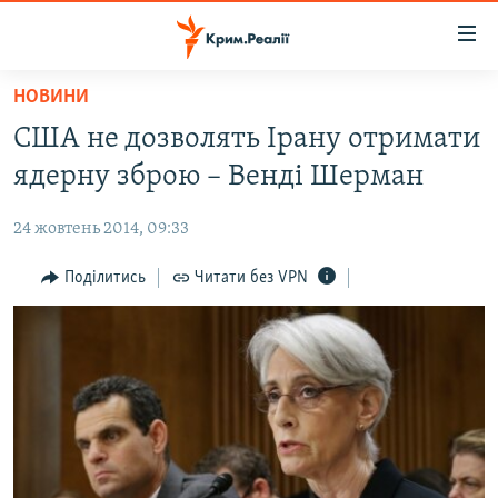
Доступність
посилання
Перейти
НОВИНИ
до
НОВИНИ
США не дозволять Ірану отримати
основного
ВОДА.КРИМ
матеріалу
ядерну зброю – Венді Шерман
ВІДЕО ТА ФОТО
Перейти
до
24 жовтень 2014, 09:33
ПОЛІТИКА
основної
БЛОГИ
Поділитись
Читати без VPN
навігації
Перейти
ПОГЛЯД
до
ІНТЕРВ'Ю
пошуку
ВСЕ ЗА ДЕНЬ
СПЕЦПРОЕКТИ
ЯК ОБІЙТИ БЛОКУВАННЯ
ДЕПОРТАЦІЯ