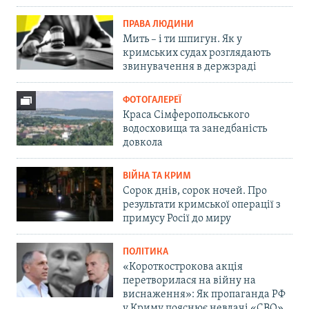
ПРАВА ЛЮДИНИ
Мить – і ти шпигун. Як у
кримських судах розглядають
звинувачення в держзраді
ФОТОГАЛЕРЕЇ
Краса Сімферопольського
водосховища та занедбаність
довкола
ВІЙНА ТА КРИМ
Сорок днів, сорок ночей. Про
результати кримської операції з
примусу Росії до миру
ПОЛІТИКА
«Короткострокова акція
перетворилася на війну на
виснаження»: Як пропаганда РФ
у Криму пояснює невдачі «СВО»