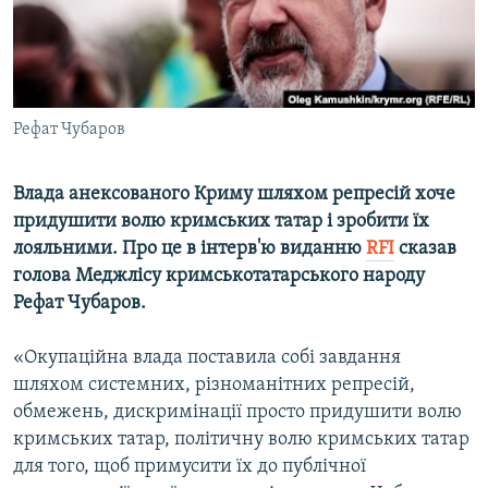
ВІДЕОУРОКИ «ELIFBE»
Русский
СВІДЧЕННЯ ОКУПАЦІЇ
Qırımtatar
УКРАЇНСЬКА ПРОБЛЕМА КРИМУ
Рефат Чубаров
ДОЛУЧАЙСЯ!
ІНФОГРАФІКА
Влада анексованого Криму шляхом репресій хоче
придушити волю кримських татар і зробити їх
Усі сайти RFE/RL
лояльними. Про це в інтерв'ю виданню
RFI
сказав
голова Меджлісу кримськотатарського народу
Рефат Чубаров.
«Окупаційна влада поставила собі завдання
шляхом системних, різноманітних репресій,
обмежень, дискримінації просто придушити волю
кримських татар, політичну волю кримських татар
для того, щоб примусити їх до публічної