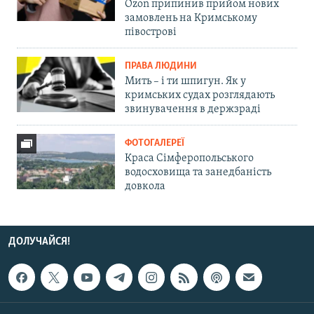
Ozon припинив прийом нових
замовлень на Кримському
півострові
ПРАВА ЛЮДИНИ
Мить – і ти шпигун. Як у
кримських судах розглядають
звинувачення в держзраді
ФОТОГАЛЕРЕЇ
Краса Сімферопольського
водосховища та занедбаність
довкола
ДОЛУЧАЙСЯ!