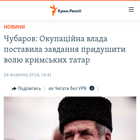
Доступність
посилання
Перейти
НОВИНИ
до
НОВИНИ
Чубаров: Окупаційна влада
основного
ВОДА.КРИМ
матеріалу
поставила завдання придушити
ВІДЕО ТА ФОТО
Перейти
волю кримських татар
до
ПОЛІТИКА
основної
24 жовтень 2014, 14:41
БЛОГИ
навігації
Перейти
Поділитись
Читати без VPN
ПОГЛЯД
до
ІНТЕРВ'Ю
пошуку
ВСЕ ЗА ДЕНЬ
СПЕЦПРОЕКТИ
ЯК ОБІЙТИ БЛОКУВАННЯ
ДЕПОРТАЦІЯ