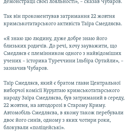
демонстрації своєї лояльності», – сказав Чубаров.
Так він прокоментував затримання 22 жовтня
кримськотатарського активіста Таїра Смедляєва.
«Я знаю цю людину, дуже добре знаю його
близьких родичів. До речі, хочу зауважити, що
Смедляєв є племінником одного з найвідоміших
учених – історика Туреччини Ільбіра Ортайли», –
зазначив Чубаров.
Таїр Смедляєв, який є братом глави Центральної
виборчої комісії Курултаю кримськотатарського
народу Заїра Смедляєва, був затриманий в середу,
22 жовтня, на автодорозі в Старому Криму.
Автомобіль Смедляєва, в якому також перебували
двоє його синів, одному з яких чотири роки,
блокували «поліцейські».