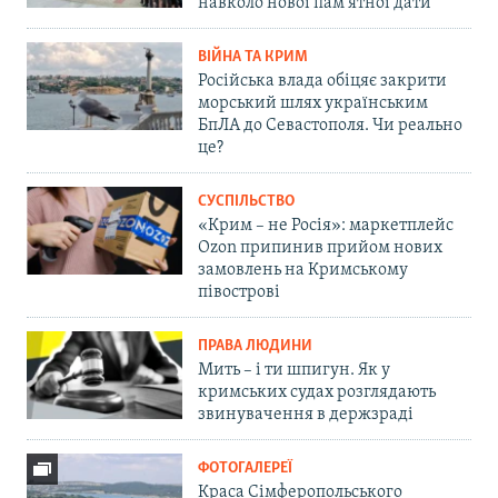
навколо нової пам'ятної дати
ВІЙНА ТА КРИМ
Російська влада обіцяє закрити
морський шлях українським
БпЛА до Севастополя. Чи реально
це?
СУСПІЛЬСТВО
«Крим – не Росія»: маркетплейс
Ozon припинив прийом нових
замовлень на Кримському
півострові
ПРАВА ЛЮДИНИ
Мить – і ти шпигун. Як у
кримських судах розглядають
звинувачення в держзраді
ФОТОГАЛЕРЕЇ
Краса Сімферопольського