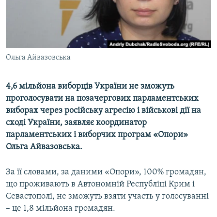
ВІДЕОУРОКИ «ELIFBE»
Русский
СВІДЧЕННЯ ОКУПАЦІЇ
Qırımtatar
УКРАЇНСЬКА ПРОБЛЕМА КРИМУ
Ольга Айвазовська
ДОЛУЧАЙСЯ!
ІНФОГРАФІКА
4,6 мільйона виборців України не зможуть
проголосувати на позачергових парламентських
Усі сайти RFE/RL
виборах через російську агресію і військові дії на
сході України, заявляє координатор
парламентських і виборчих програм «Опори»
Ольга Айвазовська.
За її словами, за даними «Опори», 100% громадян,
що проживають в Автономній Республіці Крим і
Севастополі, не зможуть взяти участь у голосуванні
– це 1,8 мільйона громадян.