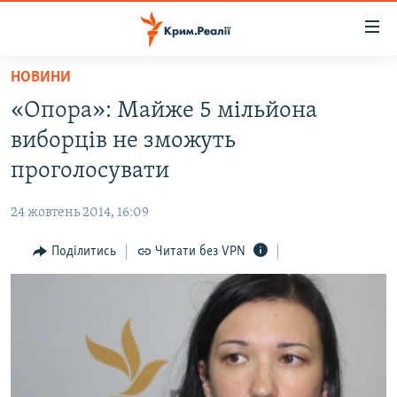
Доступність
посилання
Перейти
НОВИНИ
до
НОВИНИ
«Опора»: Майже 5 мільйона
основного
ВОДА.КРИМ
матеріалу
виборців не зможуть
ВІДЕО ТА ФОТО
Перейти
проголосувати
до
ПОЛІТИКА
основної
24 жовтень 2014, 16:09
БЛОГИ
навігації
Перейти
Поділитись
Читати без VPN
ПОГЛЯД
до
ІНТЕРВ'Ю
пошуку
ВСЕ ЗА ДЕНЬ
СПЕЦПРОЕКТИ
ЯК ОБІЙТИ БЛОКУВАННЯ
ДЕПОРТАЦІЯ