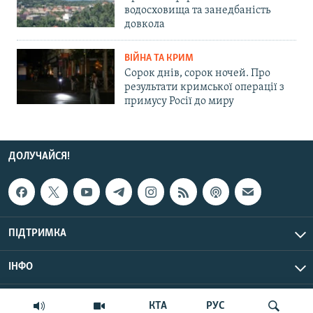
водосховища та занедбаність
довкола
ВІЙНА ТА КРИМ
Сорок днів, сорок ночей. Про
результати кримської операції з
примусу Росії до миру
ДОЛУЧАЙСЯ!
ПІДТРИМКА
ІНФО
© Крим.Реалії, 2026 | Усі права застережено.
КТА
РУС