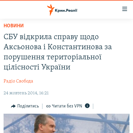
Доступність
посилання
Перейти
НОВИНИ
до
НОВИНИ
СБУ відкрила справу щодо
основного
ВОДА.КРИМ
матеріалу
Аксьонова і Константинова за
ВІДЕО ТА ФОТО
Перейти
порушення територіальної
до
ПОЛІТИКА
цілісності України
основної
БЛОГИ
навігації
Радіо Свобода
Перейти
ПОГЛЯД
до
24 жовтень 2014, 16:21
ІНТЕРВ'Ю
пошуку
ВСЕ ЗА ДЕНЬ
Поділитись
Читати без VPN
СПЕЦПРОЕКТИ
ЯК ОБІЙТИ БЛОКУВАННЯ
ДЕПОРТАЦІЯ