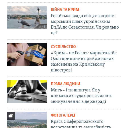
ВІЙНА ТА КРИМ
Російська влада обіцяє закрити
морський шлях українським
БпЛА до Севастополя. Чи реально
це?
СУСПІЛЬСТВО
«Крим – не Росія»: маркетплейс
Ozon припинив прийом нових
замовлень на Кримському
півострові
ПРАВА ЛЮДИНИ
Мить – і ти шпигун. Як у
кримських судах розглядають
звинувачення в держзраді
ФОТОГАЛЕРЕЇ
Краса Сімферопольського
водосховища та занедбаність