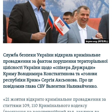
ВІДЕОУРОКИ «ELIFBE»
Русский
СВІДЧЕННЯ ОКУПАЦІЇ
Qırımtatar
УКРАЇНСЬКА ПРОБЛЕМА КРИМУ
ДОЛУЧАЙСЯ!
ІНФОГРАФІКА
Усі сайти RFE/RL
Служба безпеки України відкрила кримінальне
провадження за фактом порушення територіальної
цілісності України щодо «спікера Держради»
Криму Володимира Константинова та «голови
республіки Крим» Сергія Аксьонова. Про це
повідомив глава СБУ Валентин Наливайченко.
«21 жовтня відкрито кримінальне провадження за
статтями 109, 110 Кримінального кодексу