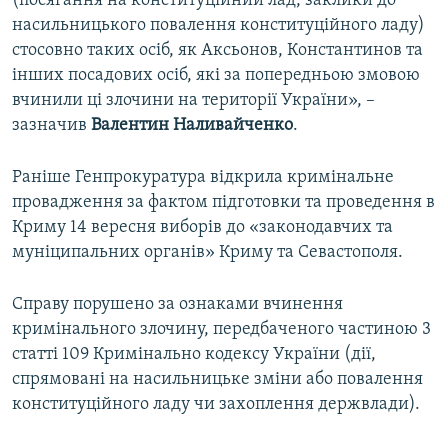
(посягання на конституційний лад, заклики до
насильницького повалення конституційного ладу)
стосовно таких осіб, як Аксьонов, Константинов та
інших посадових осіб, які за попередньою змовою
вчинили ці злочини на території України», –
зазначив
Валентин Наливайченко
.
Раніше Генпрокуратура відкрила кримінальне
провадження за фактом підготовки та проведення в
Криму 14 вересня виборів до «законодавчих та
муніципальних органів» Криму та Севастополя.
Справу порушено за ознаками вчинення
кримінального злочину, передбаченого частиною 3
статті 109 Кримінально кодексу України (дії,
спрямовані на насильницьке зміни або повалення
конституційного ладу чи захоплення держвлади).