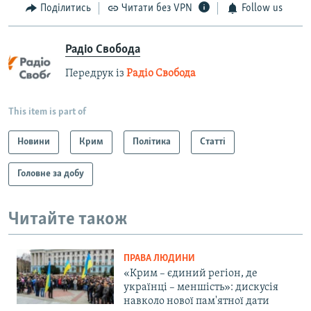
Поділитись
Читати без VPN
Follow us
Радіо Свобода
Передрук із
Радіо Свобода
This item is part of
Новини
Крим
Політика
Статті
Головне за добу
Читайте також
ПРАВА ЛЮДИНИ
«Крим – єдиний регіон, де
українці – меншість»: дискусія
навколо нової пам'ятної дати