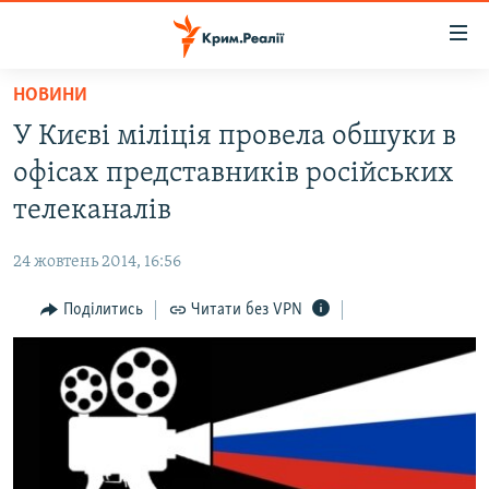
Доступність
посилання
Перейти
НОВИНИ
до
НОВИНИ
У Києві міліція провела обшуки в
основного
ВОДА.КРИМ
матеріалу
офісах представників російських
ВІДЕО ТА ФОТО
Перейти
телеканалів
до
ПОЛІТИКА
основної
24 жовтень 2014, 16:56
БЛОГИ
навігації
Перейти
Поділитись
Читати без VPN
ПОГЛЯД
до
ІНТЕРВ'Ю
пошуку
ВСЕ ЗА ДЕНЬ
СПЕЦПРОЕКТИ
ЯК ОБІЙТИ БЛОКУВАННЯ
ДЕПОРТАЦІЯ