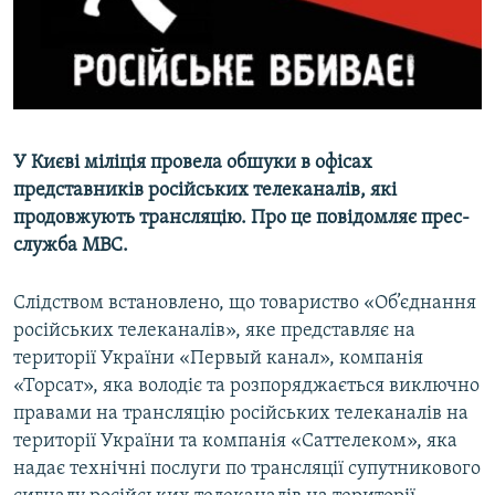
ВІДЕОУРОКИ «ELIFBE»
Русский
СВІДЧЕННЯ ОКУПАЦІЇ
Qırımtatar
УКРАЇНСЬКА ПРОБЛЕМА КРИМУ
ДОЛУЧАЙСЯ!
ІНФОГРАФІКА
У Києві міліція провела обшуки в офісах
представників російських телеканалів, які
продовжують трансляцію. Про це повідомляє прес-
Усі сайти RFE/RL
служба МВС.
Слідством встановлено, що товариство «Об’єднання
російських телеканалів», яке представляє на
території України «Первый канал», компанія
«Торсат», яка володіє та розпоряджається виключно
правами на трансляцію російських телеканалів на
території України та компанія «Саттелеком», яка
надає технічні послуги по трансляції супутникового