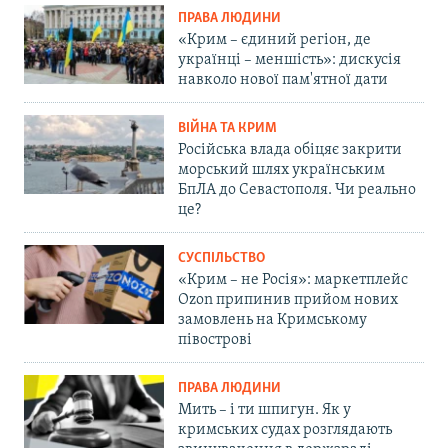
ПРАВА ЛЮДИНИ
«Крим – єдиний регіон, де
українці – меншість»: дискусія
навколо нової пам'ятної дати
ВІЙНА ТА КРИМ
Російська влада обіцяє закрити
морський шлях українським
БпЛА до Севастополя. Чи реально
це?
СУСПІЛЬСТВО
«Крим – не Росія»: маркетплейс
Ozon припинив прийом нових
замовлень на Кримському
півострові
ПРАВА ЛЮДИНИ
Мить – і ти шпигун. Як у
кримських судах розглядають