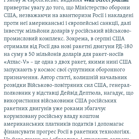
І знову ж європейське видання
Wall Street Journal
привертає увагу до того, що Міністерство оборони
США, незважаючи на авантюризм Росії і накладені
проти неї американські і європейські санкції, далі
інвестує мільйони доларів у російський військово-
промисловий комплекс. Зокрема, в серпні США
отримали від Росії два нові ракетні двигуни РД-180
на суму в 50 мільйонів доларів для ракет-носіїв
«Атлас-V» – це одна з двох ракет, якими нині США
запускають у космос свої супутники оборонного
призначення. Автор статті, колишній начальник
розвідки Військово-повітряних сил США, генерал-
полковник у відставці Дейвід Дептюла, нагадує, що
використання військовими США російських
ракетних двигунів уже роками збагачує
корумповану російську владу коштом
американських платників податків і допомагає
фінансувати прогрес Росії в ракетних технологіях.