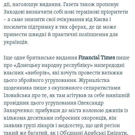
дії, наголошує видання. Газета також пропонує
Заходові визначити собі нові термінові пріоритети
– а саме знизити свої очікування від Києва і
посилити підтримку в тих сферах, де це може
принести швидкі й практичні поліпшення для
українців.
Іще одне британське видання
Financial Times
пише
про «Донецьку народну республіку» напередодні
власних «виборів», які хочуть провести ватажки
цього збройного угруповання. Журналістка
щоденника пише з окупованого сепаратистами
Іловайська про те, як там агітував за себе нинішній
провідник цього угруповання Олександр
Захарченко: прибувши до міста колоною джипів із
кількома десятками озброєних охоронців, він
заявляв групі лікарів і медсестер, що цей регіон
такий же багатий, як і Об’єднані Арабські Емірати,