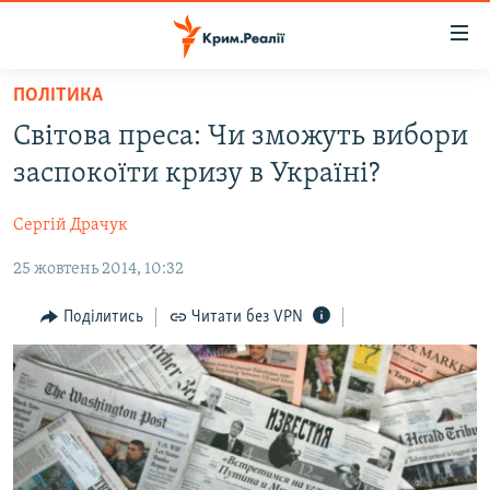
Доступність
посилання
Перейти
ПОЛІТИКА
до
НОВИНИ
Світова преса: Чи зможуть вибори
основного
ВОДА.КРИМ
матеріалу
заспокоїти кризу в Україні?
ВІДЕО ТА ФОТО
Перейти
до
Сергій Драчук
ПОЛІТИКА
основної
25 жовтень 2014, 10:32
БЛОГИ
навігації
Перейти
ПОГЛЯД
Поділитись
Читати без VPN
до
ІНТЕРВ'Ю
пошуку
ВСЕ ЗА ДЕНЬ
СПЕЦПРОЕКТИ
ЯК ОБІЙТИ БЛОКУВАННЯ
ДЕПОРТАЦІЯ