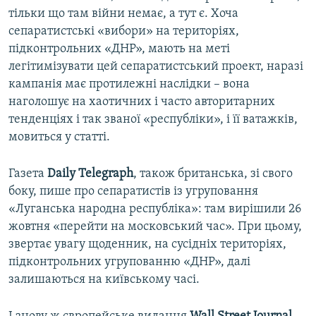
тільки що там війни немає, а тут є. Хоча
сепаратистські «вибори» на територіях,
підконтрольних «ДНР», мають на меті
легітимізувати цей сепаратистський проект, наразі
кампанія має протилежні наслідки – вона
наголошує на хаотичних і часто авторитарних
тенденціях і так званої «республіки», і її ватажків,
мовиться у статті.
Газета
Daily Telegraph
, також британська, зі свого
боку, пише про сепаратистів із угруповання
«Луганська народна республіка»: там вирішили 26
жовтня «перейти на московський час». При цьому,
звертає увагу щоденник, на сусідніх територіях,
підконтрольних угрупованню «ДНР», далі
залишаються на київському часі.