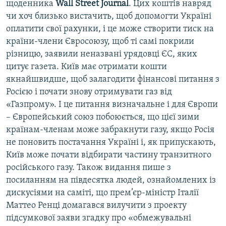
щоденника
Wall Street Journal
. Цих коштів навряд
чи хоч близько вистачить, щоб допомогти Україні
оплатити свої рахунки, і це може створити тиск на
країни-члени Євросоюзу, щоб ті самі покрили
різницю, заявили неназвані урядовці ЄС, яких
цитує газета. Київ має отримати кошти
якнайшвидше, щоб залагодити фінансові питання з
Росією і почати знову отримувати газ від
«Газпрому». І це питання визначальне і для Європи
– Європейський союз побоюється, що цієї зими
країнам-членам може забракнути газу, якщо Росія
не поновить постачання Україні і, як припускають,
Київ може почати відбирати частину транзитного
російського газу. Також видання пише з
посиланням на півдесятка людей, ознайомлених із
дискусіями на саміті, що прем’єр-міністр Італії
Маттео Ренці домагався вилучити з проекту
підсумкової заяви згадку про «обмежувальні