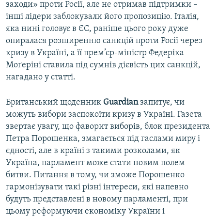
заходи» проти Росії, але не отримав підтримки –
інші лідери заблокували його пропозицію. Італія,
яка нині головує в ЄС, раніше цього року дуже
опиралася розширенню санкцій проти Росії через
кризу в Україні, а її прем’єр-міністр Федеріка
Моґеріні ставила під сумнів дієвість цих санкцій,
нагадано у статті.
Британський щоденник
Guardian
запитує, чи
можуть вибори заспокоїти кризу в Україні. Газета
звертає увагу, що фаворит виборів, блок президента
Петра Порошенка, змагається під гаслами миру і
єдності, але в країні з такими розколами, як
Україна, парламент може стати новим полем
битви. Питання в тому, чи зможе Порошенко
гармонізувати такі різні інтереси, які напевно
будуть представлені в новому парламенті, при
цьому реформуючи економіку України і