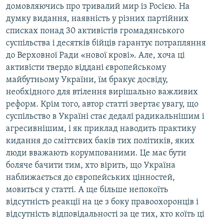
домовляючись про тривалий мир із Росією. На
думку видання, наявність у різних партійних
списках понад 30 активістів громадянського
суспільства і десятків бійців гарантує потрапляння
до Верховної Ради «нової крові». Але, хоча ці
активісти твердо віддані європейському
майбутньому України, їм бракує досвіду,
необхідного для втілення вирішально важливих
реформ. Крім того, автор статті звертає увагу, що
суспільство в Україні стає дедалі радикальнішим і
агресивнішим, і як приклад наводить практику
кидання до сміттєвих баків тих політиків, яких
люди вважають корумпованими. Це має бути
боляче бачити тим, хто вірить, що Україна
наближається до європейських цінностей,
мовиться у статті. А ще більше непокоїть
відсутність реакції на це з боку правоохоронців і
відсутність відповідальності за це тих, хто коїть ці