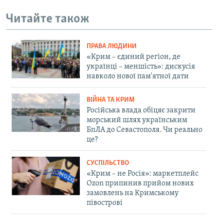
Читайте також
ПРАВА ЛЮДИНИ
«Крим – єдиний регіон, де
українці – меншість»: дискусія
навколо нової пам'ятної дати
ВІЙНА ТА КРИМ
Російська влада обіцяє закрити
морський шлях українським
БпЛА до Севастополя. Чи реально
це?
СУСПІЛЬСТВО
«Крим – не Росія»: маркетплейс
Ozon припинив прийом нових
замовлень на Кримському
півострові