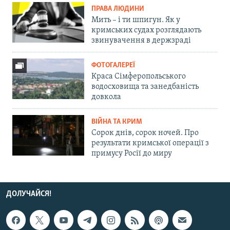
ПРАВА ЛЮДИНИ
Мить – і ти шпигун. Як у
кримських судах розглядають
звинувачення в держзраді
ФОТОГАЛЕРЕЇ
Краса Сімферопольського
водосховища та занедбаність
довкола
ВІЙНА ТА КРИМ
Сорок днів, сорок ночей. Про
результати кримської операції з
примусу Росії до миру
ДОЛУЧАЙСЯ!