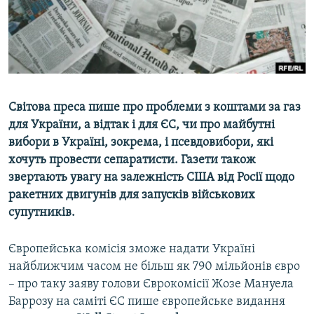
ВІДЕОУРОКИ «ELIFBE»
Русский
СВІДЧЕННЯ ОКУПАЦІЇ
Qırımtatar
УКРАЇНСЬКА ПРОБЛЕМА КРИМУ
ДОЛУЧАЙСЯ!
ІНФОГРАФІКА
Світова преса пише про проблеми з коштами за газ
для України, а відтак і для ЄС, чи про майбутні
вибори в Україні, зокрема, і псевдовибори, які
Усі сайти RFE/RL
хочуть провести сепаратисти. Газети також
звертають увагу на залежність США від Росії щодо
ракетних двигунів для запусків військових
супутників.
Європейська комісія зможе надати Україні
найближчим часом не більш як 790 мільйонів євро
– про таку заяву голови Єврокомісії Жозе Мануела
Баррозу на саміті ЄС пише європейське видання