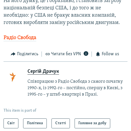
На його думку, це і образливо, і становить загрозу
національній безпеці США, і до того ж не
необхідно: у США не бракує власних компаній,
готових виробляти заміну російським двигунам.
Радіо Свобода
Поділитись
Читати без VPN
Follow us
Сергій Драчук
Співпрацюю з Радіо Свобода з самого початку
1990-х, із 1992-го – постійно, спершу в Києві, з
1995-го – у штаб-квартирі в Празі.
This item is part of
Світ
Політика
Статті
Головне за добу