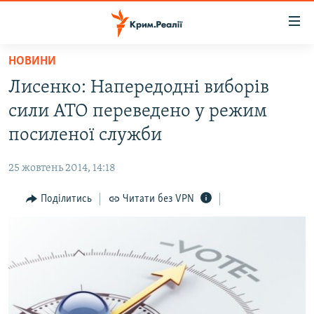
Доступність
посилання
Перейти
НОВИНИ
до
НОВИНИ
Лисенко: Напередодні виборів
основного
ВОДА.КРИМ
матеріалу
сили АТО переведено у режим
ВІДЕО ТА ФОТО
Перейти
посиленої служби
до
ПОЛІТИКА
основної
25 жовтень 2014, 14:18
БЛОГИ
навігації
Перейти
Поділитись
Читати без VPN
ПОГЛЯД
до
ІНТЕРВ'Ю
пошуку
ВСЕ ЗА ДЕНЬ
СПЕЦПРОЕКТИ
ЯК ОБІЙТИ БЛОКУВАННЯ
ДЕПОРТАЦІЯ