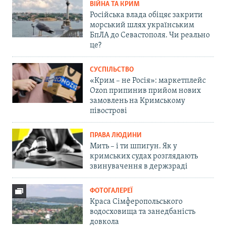
ВІЙНА ТА КРИМ
Російська влада обіцяє закрити
морський шлях українським
БпЛА до Севастополя. Чи реально
це?
СУСПІЛЬСТВО
«Крим – не Росія»: маркетплейс
Ozon припинив прийом нових
замовлень на Кримському
півострові
ПРАВА ЛЮДИНИ
Мить – і ти шпигун. Як у
кримських судах розглядають
звинувачення в держзраді
ФОТОГАЛЕРЕЇ
Краса Сімферопольського
водосховища та занедбаність
довкола