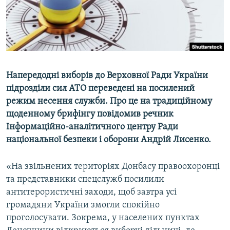
ВІДЕОУРОКИ «ELIFBE»
Русский
СВІДЧЕННЯ ОКУПАЦІЇ
Qırımtatar
УКРАЇНСЬКА ПРОБЛЕМА КРИМУ
ДОЛУЧАЙСЯ!
ІНФОГРАФІКА
Напередодні виборів до Верховної Ради України
підрозділи сил АТО переведені на посилений
режим несення служби. Про це на традиційному
Усі сайти RFE/RL
щоденному брифінгу повідомив речник
Інформаційно-аналітичного центру Ради
національної безпеки і оборони Андрій Лисенко.
«На звільнених територіях Донбасу правоохоронці
та представники спецслужб посилили
антитерористичні заходи, щоб завтра усі
громадяни України змогли спокійно
проголосувати. Зокрема, у населених пунктах