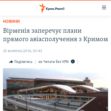
Доступність
посилання
Перейти
НОВИНИ
до
НОВИНИ
Вірменія заперечує плани
основного
ВОДА.КРИМ
матеріалу
прямого авіасполучення з Кримом
ВІДЕО ТА ФОТО
Перейти
до
25 жовтень 2014, 20:43
ПОЛІТИКА
основної
БЛОГИ
Поділитись
Читати без VPN
навігації
Перейти
ПОГЛЯД
до
ІНТЕРВ'Ю
пошуку
ВСЕ ЗА ДЕНЬ
СПЕЦПРОЕКТИ
ЯК ОБІЙТИ БЛОКУВАННЯ
ДЕПОРТАЦІЯ