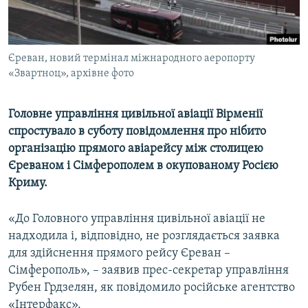
ВІДЕОУРОКИ «ELIFBE»
Русский
СВІДЧЕННЯ ОКУПАЦІЇ
Qırımtatar
Єреван, новий термінал міжнародного аеропорту
УКРАЇНСЬКА ПРОБЛЕМА КРИМУ
«Звартноц», архівне фото
ДОЛУЧАЙСЯ!
ІНФОГРАФІКА
Головне управління цивільної авіації Вірменії
спростувало в суботу повідомлення про нібито
організацію прямого авіарейсу між столицею
Усі сайти RFE/RL
Єреваном і Сімферополем в окупованому Росією
Криму.
«До Головного управління цивільної авіації не
надходила і, відповідно, не розглядається заявка
для здійснення прямого рейсу Єреван –
Сімферополь», – заявив прес-секретар управління
Рубен Грдзелян, як повідомило російське агентство
«Інтерфакс».