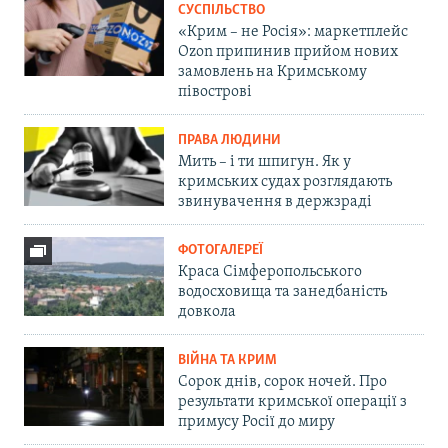
СУСПІЛЬСТВО
«Крим – не Росія»: маркетплейс
Ozon припинив прийом нових
замовлень на Кримському
півострові
ПРАВА ЛЮДИНИ
Мить – і ти шпигун. Як у
кримських судах розглядають
звинувачення в держзраді
ФОТОГАЛЕРЕЇ
Краса Сімферопольського
водосховища та занедбаність
довкола
ВІЙНА ТА КРИМ
Сорок днів, сорок ночей. Про
результати кримської операції з
примусу Росії до миру