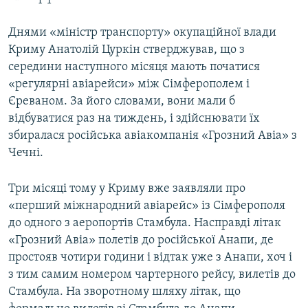
Днями «міністр транспорту» окупаційної влади
Криму Анатолій Цуркін стверджував, що з
середини наступного місяця мають початися
«регулярні авіарейси» між Сімферополем і
Єреваном. За його словами, вони мали б
відбуватися раз на тиждень, і здійснювати їх
збиралася російська авіакомпанія «Грозний Авіа» з
Чечні.
Три місяці тому у Криму вже заявляли про
«перший міжнародний авіарейс» із Сімферополя
до одного з аеропортів Стамбула. Насправді літак
«Грозний Авіа» полетів до російської Анапи, де
простояв чотири години і відтак уже з Анапи, хоч і
з тим самим номером чартерного рейсу, вилетів до
Стамбула. На зворотному шляху літак, що