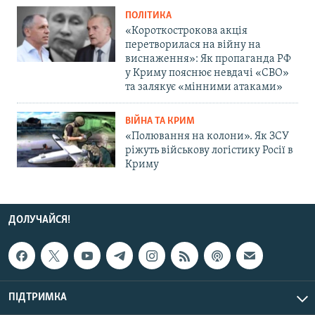
ПОЛІТИКА
«Короткострокова акція
перетворилася на війну на
виснаження»: Як пропаганда РФ
у Криму пояснює невдачі «СВО»
та залякує «мінними атаками»
ВІЙНА ТА КРИМ
«Полювання на колони». Як ЗСУ
ріжуть військову логістику Росії в
Криму
ДОЛУЧАЙСЯ!
ПІДТРИМКА