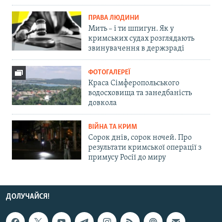
ПРАВА ЛЮДИНИ
Мить – і ти шпигун. Як у
кримських судах розглядають
звинувачення в держзраді
ФОТОГАЛЕРЕЇ
Краса Сімферопольського
водосховища та занедбаність
довкола
ВІЙНА ТА КРИМ
Сорок днів, сорок ночей. Про
результати кримської операції з
примусу Росії до миру
ДОЛУЧАЙСЯ!