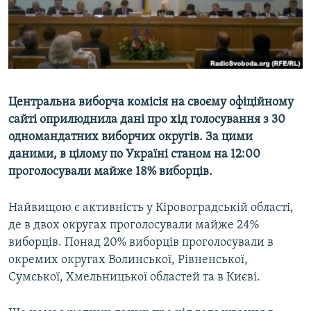
ВІДЕОУРОКИ «ELIFBE»
Русский
СВІДЧЕННЯ ОКУПАЦІЇ
Qırımtatar
УКРАЇНСЬКА ПРОБЛЕМА КРИМУ
ДОЛУЧАЙСЯ!
ІНФОГРАФІКА
Центральна виборча комісія на своєму офіційному
сайті оприлюднила дані про хід голосування з 30
одномандатних виборчих округів. За цими
Усі сайти RFE/RL
даними, в цілому по Україні станом на 12:00
проголосували майже 18% виборців.
Найвищою є активність у Кіровоградській області,
де в двох округах проголосували майже 24%
виборців. Понад 20% виборців проголосували в
окремих округах Волинської, Рівненської,
Сумської, Хмельницької областей та в Києві.