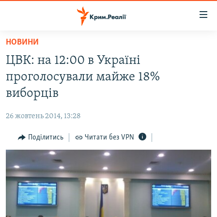
Доступність
посилання
Перейти
НОВИНИ
до
НОВИНИ
ЦВК: на 12:00 в Україні
основного
ВОДА.КРИМ
матеріалу
проголосували майже 18%
ВІДЕО ТА ФОТО
Перейти
виборців
до
ПОЛІТИКА
основної
26 жовтень 2014, 13:28
БЛОГИ
навігації
Перейти
Поділитись
Читати без VPN
ПОГЛЯД
до
ІНТЕРВ'Ю
пошуку
ВСЕ ЗА ДЕНЬ
СПЕЦПРОЕКТИ
ЯК ОБІЙТИ БЛОКУВАННЯ
ДЕПОРТАЦІЯ