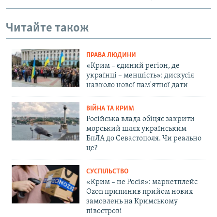
Читайте також
ПРАВА ЛЮДИНИ
«Крим – єдиний регіон, де
українці – меншість»: дискусія
навколо нової пам'ятної дати
ВІЙНА ТА КРИМ
Російська влада обіцяє закрити
морський шлях українським
БпЛА до Севастополя. Чи реально
це?
СУСПІЛЬСТВО
«Крим – не Росія»: маркетплейс
Ozon припинив прийом нових
замовлень на Кримському
півострові