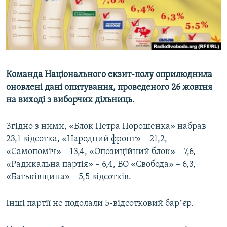
ВІДЕОУРОКИ «ELIFBE»
Русский
СВІДЧЕННЯ ОКУПАЦІЇ
Qırımtatar
УКРАЇНСЬКА ПРОБЛЕМА КРИМУ
ДОЛУЧАЙСЯ!
ІНФОГРАФІКА
Команда Національного екзит-полу оприлюднила
оновлені дані опитування, проведеного 26 жовтня
на виході з виборчих дільниць.
Усі сайти RFE/RL
Згідно з ними, «Блок Петра Порошенка» набрав
23,1 відсотка, «Народний фронт» – 21,2,
«Самопоміч» – 13,4, «Опозиційний блок» – 7,6,
«Радикальна партія» – 6,4, ВО «Свобода» – 6,3,
«Батьківщина» – 5,5 відсотків.
Інші партії не подолали 5-відсотковий барʼєр.