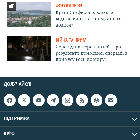
ФОТОГАЛЕРЕЇ
Краса Сімферопольського
водосховища та занедбаність
довкола
ВІЙНА ТА КРИМ
Сорок днів, сорок ночей. Про
результати кримської операції з
примусу Росії до миру
ДОЛУЧАЙСЯ!
ПІДТРИМКА
ІНФО