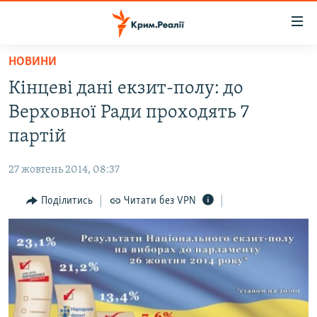
Доступність
посилання
Перейти
НОВИНИ
до
НОВИНИ
Кінцеві дані екзит-полу: до
основного
ВОДА.КРИМ
матеріалу
Верховної Ради проходять 7
ВІДЕО ТА ФОТО
Перейти
партій
до
ПОЛІТИКА
основної
27 жовтень 2014, 08:37
БЛОГИ
навігації
Перейти
Поділитись
Читати без VPN
ПОГЛЯД
до
ІНТЕРВ'Ю
пошуку
ВСЕ ЗА ДЕНЬ
СПЕЦПРОЕКТИ
ЯК ОБІЙТИ БЛОКУВАННЯ
ДЕПОРТАЦІЯ