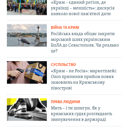
«Крим – єдиний регіон, де
українці – меншість»: дискусія
навколо нової пам'ятної дати
ВІЙНА ТА КРИМ
Російська влада обіцяє закрити
морський шлях українським
БпЛА до Севастополя. Чи реально
це?
СУСПІЛЬСТВО
«Крим – не Росія»: маркетплейс
Ozon припинив прийом нових
замовлень на Кримському
півострові
ПРАВА ЛЮДИНИ
Мить – і ти шпигун. Як у
кримських судах розглядають
звинувачення в держзраді