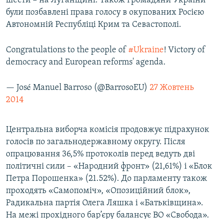
шести – на Луганщині. Також громадяни України
були позбавлені права голосу в окупованих Росією
Автономній Республіці Крим та Севастополі.
Congratulations to the people of
#Ukraine
! Victory of
democracy and European reforms' agenda.
— José Manuel Barroso (@BarrosoEU)
27 Жовтень
2014
Центральна виборча комісія продовжує підрахунок
голосів по загальнодержавному округу. Після
опрацювання 36,5% протоколів перед ведуть дві
політичні сили – «Народний фронт» (21,61%) і «Блок
Петра Порошенка» (21.52%). До парламенту також
проходять «Самопоміч», «Опозиційний блок»,
Радикальна партія Олега Ляшка і «Батьківщина».
На межі прохідного бар’єру балансує ВО «Свобода».