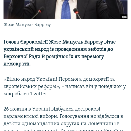
ВІДЕОУРОКИ «ELIFBE»
Русский
СВІДЧЕННЯ ОКУПАЦІЇ
Qırımtatar
Жозе Мануель Баррозу
УКРАЇНСЬКА ПРОБЛЕМА КРИМУ
ДОЛУЧАЙСЯ!
ІНФОГРАФІКА
Голова Єврокомісії Жозе Мануель Баррозу вітає
український народ із проведенням виборів до
Верховної Ради й розцінює їх як перемогу
Усі сайти RFE/RL
демократії.
«Вітаю народ України! Перемога демократії та
європейських реформ», – написав він у понеділок у
мікроблозі Twitter.
26 жовтня в Україні відбулися дострокові
парламентські вибори. Голосування не відбулося в
дев’яти одномандатних округах на Донеччині і в