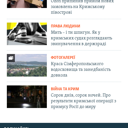
Ozon припинив прийом нових
замовлень на Кримському
півострові
ПРАВА ЛЮДИНИ
Мить – і ти шпигун. Як у
кримських судах розглядають
звинувачення в держзраді
ФОТОГАЛЕРЕЇ
Краса Сімферопольського
водосховища та занедбаність
довкола
ВІЙНА ТА КРИМ
Сорок днів, сорок ночей. Про
результати кримської операції з
примусу Росії до миру