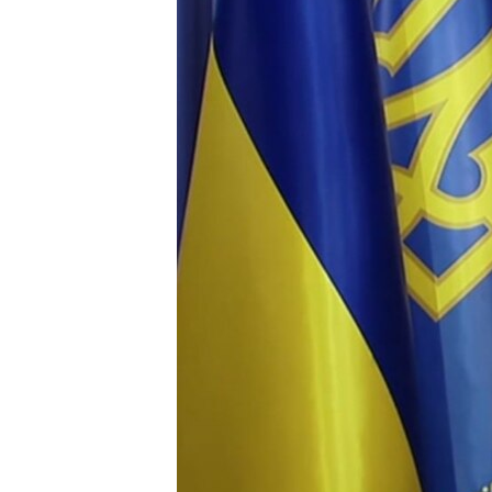
ВІДЕОУРОКИ «ELIFBE»
СВІДЧЕННЯ ОКУПАЦІЇ
УКРАЇНСЬКА ПРОБЛЕМА КРИМУ
ІНФОГРАФІКА