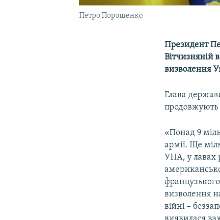
Петро Порошенко
Президент Пе
Вітчизняній в
визволення У
Глава держави
продовжують 
«Понад 9 міль
армії. Ще міл
УПА, у лавах 
американської
французького,
визволення на
війні – безз
виявилася важ