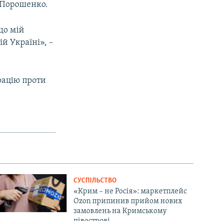
в Порошенко.
що мій
й Україні», –
рацію проти
СУСПІЛЬСТВО
«Крим – не Росія»: маркетплейс
Ozon припинив прийом нових
замовлень на Кримському
півострові