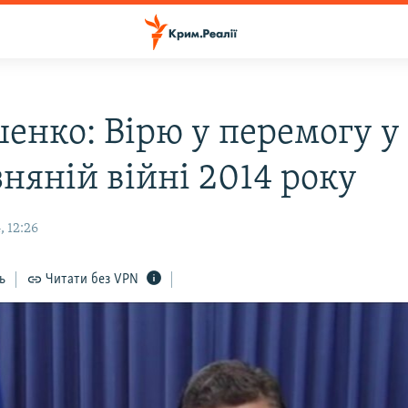
енко: Вірю у перемогу у
няній війні 2014 року
 12:26
ь
Читати без VPN