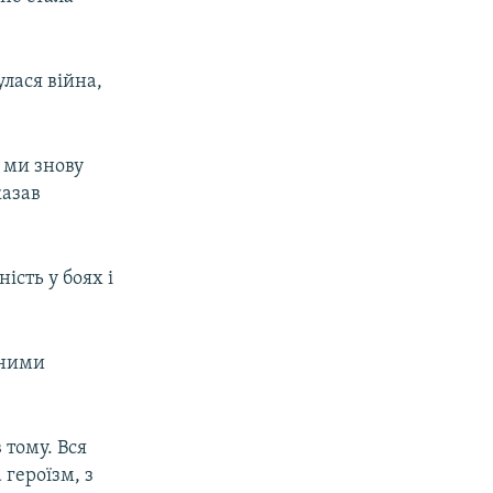
лася війна,
в ми знову
казав
ість у боях і
дними
 тому. Вся
 героїзм, з