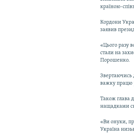
країною-спів
Кордони Укра
заявив прези
«Цього разу в
стали на захис
Порошенко.
Звертаючись д
важку працю у
Також глава 
нащадками св
«Ви онуки, пр
Україна низьк