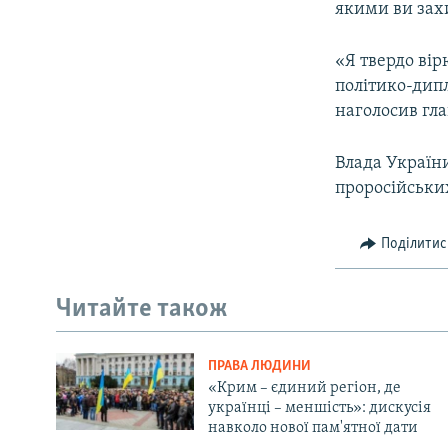
якими ви захи
«Я твердо вір
політико-дипл
наголосив гл
Влада Україн
проросійських
Поділитис
Читайте також
ПРАВА ЛЮДИНИ
«Крим – єдиний регіон, де
українці – меншість»: дискусія
навколо нової пам'ятної дати