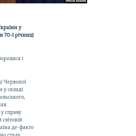
країни у
и 70-ї річниці
боролися і
ді Червоної
 у складі
ольського,
нах
 у справу
 світовій
аїна де-факто
но стала