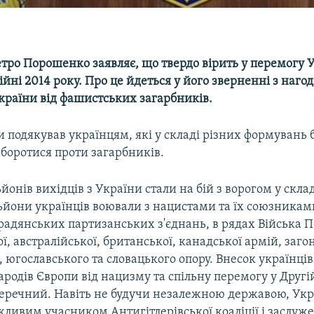
тро Порошенко заявляє, що твердо вірить у перемогу У
ійні 2014 року. Про це йдеться у його зверненні з нагод
країни від фашистських загарбників.
 подякував українцям, які у складі різних формувань 
боротися проти загарбників.
йонів вихідців з України стали на бій з ворогом у скла
ьйони українців воювали з нацистами та їх союзниками
радянських партизанських з'єднань, в рядах Війська П
, австралійської, британської, канадської армій, заго
 югославського та словацького опору. Внесок українців
родів Європи від нацизму та спільну перемогу у Другій
аперечний. Навіть не будучи незалежною державою, Укр
ливим учасником Антигітлерівської коаліції і заслуже