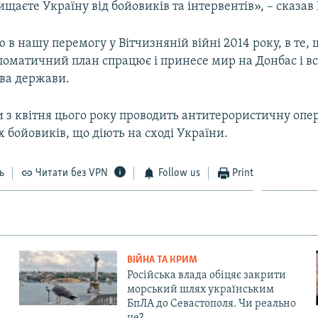
щаєте Україну від бойовиків та інтервентів», – сказа
ю в нашу перемогу у Вітчизняній війні 2014 року, в те, 
оматичний план спрацює і принесе мир на Донбас і всі
ава держави.
и з квітня цього року проводить антитерористичну опе
 бойовиків, що діють на сході України.
ь
Читати без VPN
Follow us
Print
ВІЙНА ТА КРИМ
Російська влада обіцяє закрити
морський шлях українським
БпЛА до Севастополя. Чи реально
це?