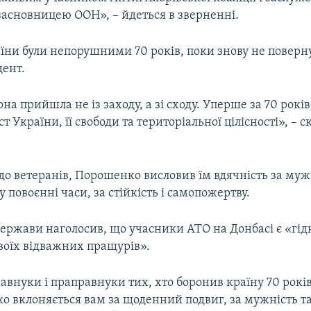
засновницею ООН», – йдеться в зверненні.
їни були непорушними 70 років, поки знову не поверну
дент.
она прийшла не із заходу, а зі сходу. Уперше за 70 рокі
т України, її свободи та територіальної цілісності», – с
о ветеранів, Порошенко висловив їм вдячність за мужн
 повоєнні часи, за стійкість і самопожертву.
держави наголосив, що учасники АТО на Донбасі є «гі
оїх відважних пращурів».
авнуки і праправнуки тих, хто боронив країну 70 років
о вклоняється вам за щоденний подвиг, за мужність та