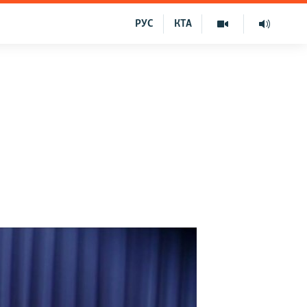
РУС
КТА