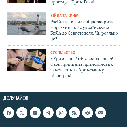
прогодує | Крим.Реалії
ВІЙНА ТА КРИМ
Російська влада обіцяє закрити
морський шлях українським
БпЛА до Севастополя. Чи реально
це?
СУСПІЛЬСТВО
«Крим – не Росія»: маркетплейс
Ozon припинив прийом нових
замовлень на Кримському
півострові
ДОЛУЧАЙСЯ!