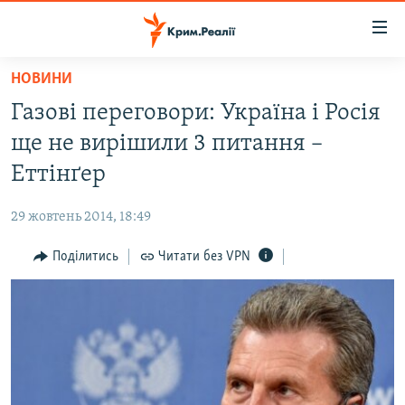
Доступність
посилання
Перейти
НОВИНИ
до
НОВИНИ
Газові переговори: Україна і Росія
основного
ВОДА.КРИМ
матеріалу
ще не вирішили 3 питання –
ВІДЕО ТА ФОТО
Перейти
Еттінґер
до
ПОЛІТИКА
основної
29 жовтень 2014, 18:49
БЛОГИ
навігації
Перейти
Поділитись
Читати без VPN
ПОГЛЯД
до
ІНТЕРВ'Ю
пошуку
ВСЕ ЗА ДЕНЬ
СПЕЦПРОЕКТИ
ЯК ОБІЙТИ БЛОКУВАННЯ
ДЕПОРТАЦІЯ