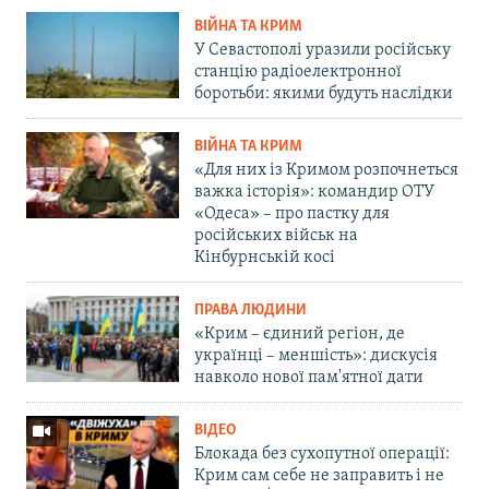
ВІЙНА ТА КРИМ
У Севастополі уразили російську
станцію радіоелектронної
боротьби: якими будуть наслідки
ВІЙНА ТА КРИМ
«Для них із Кримом розпочнеться
важка історія»: командир ОТУ
«Одеса» – про пастку для
російських військ на
Кінбурнській косі
ПРАВА ЛЮДИНИ
«Крим – єдиний регіон, де
українці – меншість»: дискусія
навколо нової пам'ятної дати
ВІДЕО
Блокада без сухопутної операції:
Крим сам себе не заправить і не