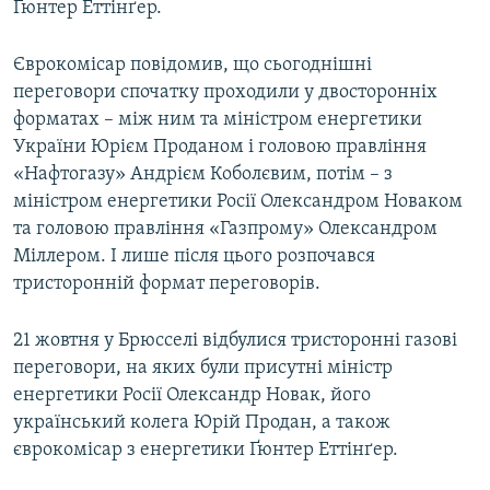
Ґюнтер Еттінґер.
Єврокомісар повідомив, що сьогоднішні
переговори спочатку проходили у двосторонніх
форматах – між ним та міністром енергетики
України Юрієм Проданом і головою правління
«Нафтогазу» Андрієм Коболєвим, потім – з
міністром енергетики Росії Олександром Новаком
та головою правління «Газпрому» Олександром
Міллером. І лише після цього розпочався
тристоронній формат переговорів.
21 жовтня у Брюсселі відбулися тристоронні газові
переговори, на яких були присутні міністр
енергетики Росії Олександр Новак, його
український колега Юрій Продан, а також
єврокомісар з енергетики Ґюнтер Еттінґер.