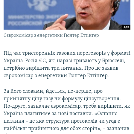
ВІДЕОУРОКИ «ELIFBE»
Русский
СВІДЧЕННЯ ОКУПАЦІЇ
Qırımtatar
УКРАЇНСЬКА ПРОБЛЕМА КРИМУ
Єєврокомісар з енергетики Ґюнтер Еттінґер
ДОЛУЧАЙСЯ!
ІНФОГРАФІКА
Під час тристоронніх газових переговорів у форматі
Україна-Росія-ЄС, які наразі тривають у Брюсселі,
Усі сайти RFE/RL
потрібно вирішити три питання. Про це заявив
єврокомісар з енергетики Ґюнтер Еттінґер.
За його словами, йдеться, по-перше, про
прийнятну ціну газу чи формулу ціноутворення.
По-друге, зазначає єврокомісар, треба вирішити, як
Україна платитиме за нові поставки. «Останнє
питання – це яка структура протоколів чи угод є
найбільш прийнятною для обох сторін», – зазначив