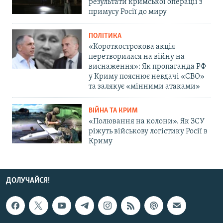
результати кримської операції з
примусу Росії до миру
ПОЛІТИКА
«Короткострокова акція
перетворилася на війну на
виснаження»: Як пропаганда РФ
у Криму пояснює невдачі «СВО»
та залякує «мінними атаками»
ВІЙНА ТА КРИМ
«Полювання на колони». Як ЗСУ
ріжуть військову логістику Росії в
Криму
ДОЛУЧАЙСЯ!