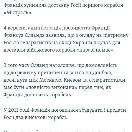
Франція зупинила доставку Росії першого корабля
«Містраль».
4 вересня адміністрація президента Франції
Франсуа Олланда заявила, що з огляду на підтримку
Росією сепаратистів на сході України підстав для
доставки військового корабля «наразі немає».
З того часу Олланд наголошує, що домовленість
щодо режиму припинення вогню на Донбасі,
досягнута між Москвою, Києвом та сепаратистами,
має бути «повністю виконана» перед тим, як
У листопаді Франція вирішить, чи передавати Росії «Містраль» (відео)
EMBED
SHARE
Франція доставить корабель.
by
Крим.Реалії
У 2011 році Франція погодилася збудувати і продати
Росії два військові кораблі.