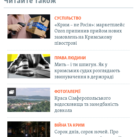
Читайте також
СУСПІЛЬСТВО
«Крим – не Росія»: маркетплейс
Ozon припинив прийом нових
замовлень на Кримському
півострові
ПРАВА ЛЮДИНИ
Мить – і ти шпигун. Як у
кримських судах розглядають
звинувачення в держзраді
ФОТОГАЛЕРЕЇ
Краса Сімферопольського
водосховища та занедбаність
довкола
ВІЙНА ТА КРИМ
Сорок днів, сорок ночей. Про