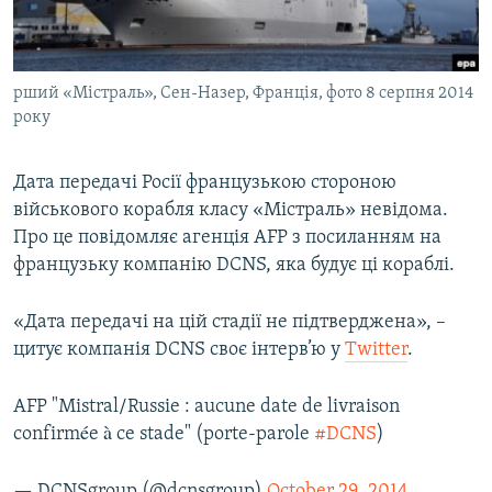
ВІДЕОУРОКИ «ELIFBE»
Русский
СВІДЧЕННЯ ОКУПАЦІЇ
Qırımtatar
рший «Містраль», Сен-Назер, Франція, фото 8 серпня 2014
УКРАЇНСЬКА ПРОБЛЕМА КРИМУ
року
ДОЛУЧАЙСЯ!
ІНФОГРАФІКА
Дата передачі Росії французькою стороною
військового корабля класу «Містраль» невідома.
Про це повідомляє агенція AFP з посиланням на
Усі сайти RFE/RL
французьку компанію DCNS, яка будує ці кораблі.
«Дата передачі на цій стадії не підтверджена», –
цитує компанія DCNS своє інтерв’ю у
Twitter
.
AFP "Mistral/Russie : aucune date de livraison
confirmée à ce stade" (porte-parole
#DCNS
)
— DCNSgroup (@dcnsgroup)
October 29, 2014