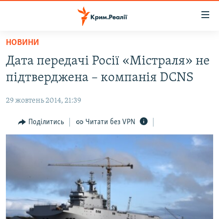
Доступність
посилання
Перейти
НОВИНИ
до
НОВИНИ
Дата передачі Росії «Містраля» не
основного
ВОДА.КРИМ
матеріалу
підтверджена – компанія DCNS
ВІДЕО ТА ФОТО
Перейти
до
29 жовтень 2014, 21:39
ПОЛІТИКА
основної
БЛОГИ
Поділитись
Читати без VPN
навігації
Перейти
ПОГЛЯД
до
ІНТЕРВ'Ю
пошуку
ВСЕ ЗА ДЕНЬ
СПЕЦПРОЕКТИ
ЯК ОБІЙТИ БЛОКУВАННЯ
ДЕПОРТАЦІЯ