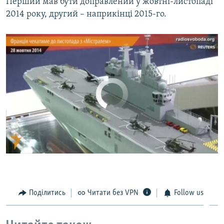
Перший мав бути доправлений у жовтні-листопаді
2014 року, другий – наприкінці 2015-го.
No media source currently available
0:00
0:02:33
EMBED
SHARE
Поділитись
Читати без VPN
Follow us