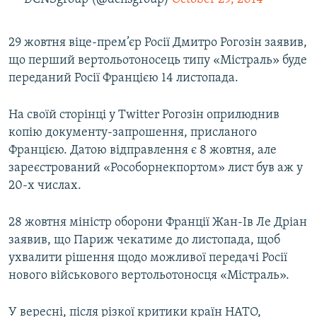
29 жовтня віце-прем’єр Росії Дмитро Рогозін заявив,
що перший вертольотоносець типу «Містраль» буде
переданий Росії Францією 14 листопада.
На своїй сторінці у Twitter Рогозін оприлюднив
копію документу-запрошення, присланого
Францією. Датою відправлення є 8 жовтня, але
зареєстрований «Рособорнекпортом» лист був аж у
20-х числах.
28 жовтня міністр оборони Франції Жан-Ів Ле Дріан
заявив, що Париж чекатиме до листопада, щоб
ухвалити рішення щодо можливої передачі Росії
нового військового вертольотоносця «Містраль».
У вересні, після різкої критики країн НАТО,