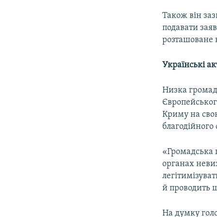
Також він заз
подавати заяв
розташоване н
Українські а
Низка громад
Європейськог
Криму на сво
благодійного
«Громадська 
органах невиз
легітимізуват
й проводить 
На думку гол