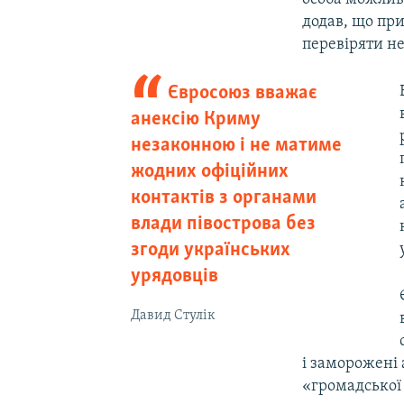
додав, що при
перевіряти н
Євросоюз вважає
анексію Криму
незаконною і не матиме
жодних офіційних
контактів з органами
влади півострова без
згоди українських
урядовців
Давид Стулік
і заморожені 
«громадської 