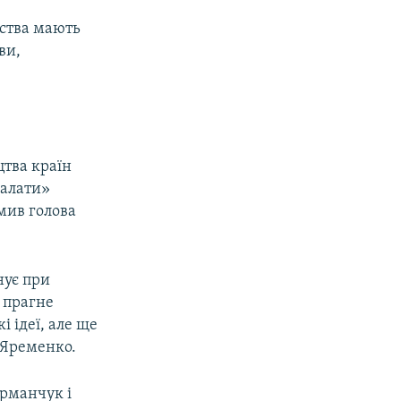
нства мають
ви,
тва країн
палати»
мив голова
.
нує при
 прагне
і ідеї, але ще
 Яременко.
рманчук і