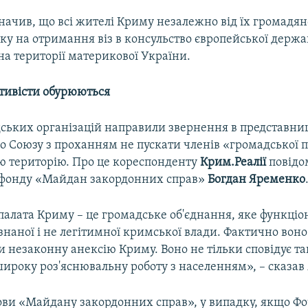
начив, що всі жителі Криму незалежно від їх громадя
ку на отримання віз в консульство європейської держа
а території материкової України.
ктивісти обурюються
ських організацій направили звернення в представниц
о Союзу з проханням не пускати членів «громадської 
ю територію. Про це кореспонденту
Крим.Реалії
повідо
 фонду «Майдан закордонних справ»
Богдан Яременко
палата Криму – це громадське об'єднання, яке функціо
наної і не легітимної кримської влади. Фактично воно
и незаконну анексію Криму. Воно не тільки сповідує так
широку роз'яснювальну роботу з населенням», – сказав
ови «Майдану закордонних справ», у випадку, якщо Фо