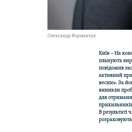
Олександр Форманчук
Київ – На кон
планують вир
повідомив зас
активний при
весни». За йо
виникли проб
для отриманн
прихильників
В результаті 
розраховують,