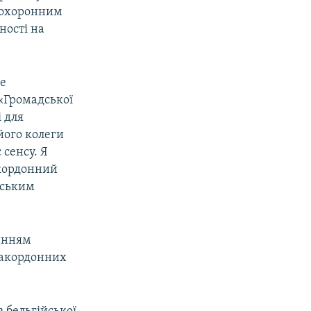
воохоронним
ності на
бе
 «Громадської
 для
його колеги
 сенсу. Я
акордонний
йським
танням
 закордонних