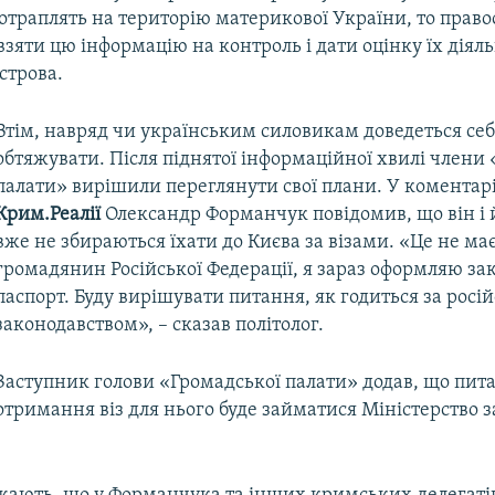
потраплять на територію материкової України, то пра
взяти цю інформацію на контроль і дати оцінку їх діяль
острова.
Втім, навряд чи українським силовикам доведеться се
обтяжувати. Після піднятої інформаційної хвилі члени
палати» вирішили переглянути свої плани. У коментарі
Крим.Реалії
Олександр Форманчук повідомив, що він і 
вже не збираються їхати до Києва за візами. «Це не має
громадянин Російської Федерації, я зараз оформляю з
паспорт. Буду вирішувати питання, як годиться за росі
законодавством», – сказав політолог.
Заступник голови «Громадської палати» додав, що пи
отримання віз для нього буде займатися Міністерство