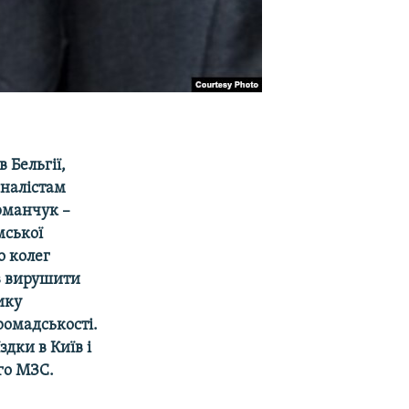
 Бельгії,
налістам
орманчук –
мської
о колег
ав вирушити
ику
ромадськості.
дки в Київ і
го МЗС.