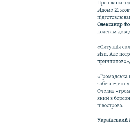
Про плани чле
відомо 21 жов
підготовлюван
Олександр Ф
колегам довед
«Ситуація ск
візи. Але пот
принципово», 
«Громадська п
забезпечення
Очолив «гром
який в березн
півострова.
Український 