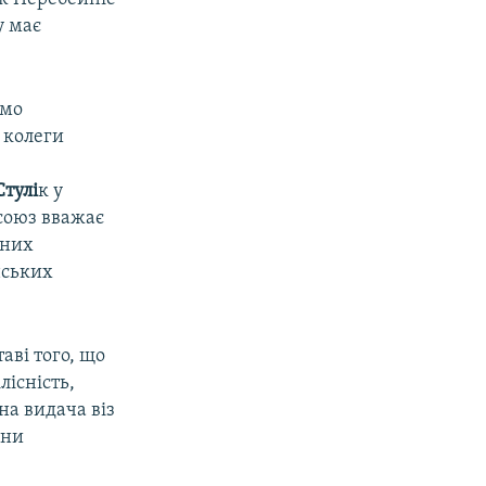
у має
ямо
 колеги
Стулі
к у
союз вважає
йних
нських
аві того, що
лісність,
на видача віз
ени