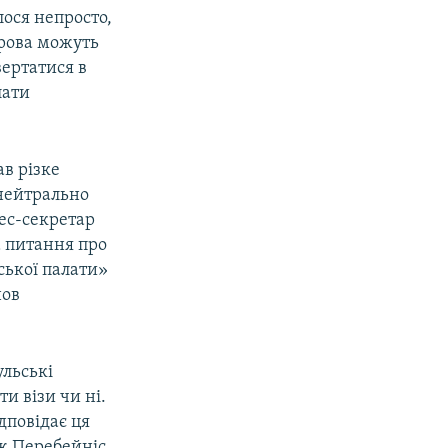
ося непросто,
трова можуть
вертатися в
лати
в різке
 нейтрально
рес-секретар
а питання про
ської палати»
нов
ульські
и візи чи ні.
дповідає ця
ож Перебейніс