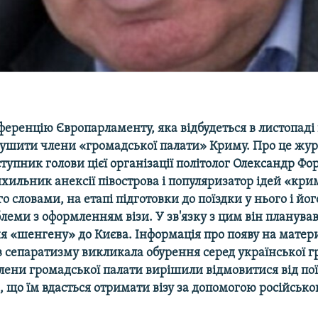
ференцію Європарламенту, яка відбудеться в листопаді в
ушити члени «громадської палати» Криму. Про це жур
тупник голови цієї організації політолог Олександр Ф
хильник анексії півострова і популяризатор ідей «кри
го словами, на етапі підготовки до поїздки у нього і йог
леми з оформленням візи. У зв'язку з цим він планув
я «шенгену» до Києва. Інформація про появу на матер
 сепаратизму викликала обурення серед української г
члени громадської палати вирішили відмовитися від поїз
 що їм вдасться отримати візу за допомогою російсько