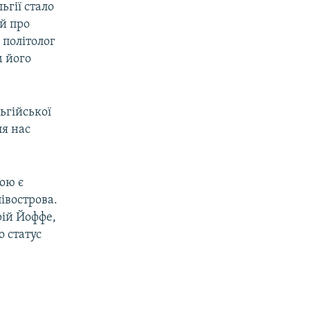
ьгії стало
ій про
 політолог
м його
ьгійської
ля нас
тою є
івострова.
ій Йоффе,
о статус