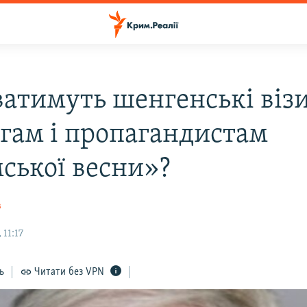
ватимуть шенгенські віз
огам і пропагандистам
ської весни»?
в
 11:17
ь
Читати без VPN