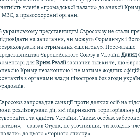
четність членів «громадської палати» до анексії Крим
е МЗС, а правоохоронні органи.
В українському представництві Євросоюзу не стали пр
відповідати на запитання, чи можуть Форманчук і його
розраховувати на отримання «шенгену». Прес-аташе
представництва Європейського Союзу в Україні
Давид 
коментарі для
Крим.Реалії
зазначив тільки те, що Євро
анексію Криму незаконною і не матиме жодних офіці
контактів з органами влади півострова без згоди украї
урядовців.
Євросоюз запровадив санкції проти деяких осіб на підст
вони реалізовували дії, які підривають територіальну ці
суверенітет та єдність України. Таким особам забороне
активи», – сказав Стулік, не уточнивши, чи входять чл
палати» до цього «чорного списку».