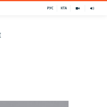
РУС
КТА
и