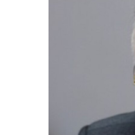
ВІДЕОУРОКИ «ELIFBE»
СВІДЧЕННЯ ОКУПАЦІЇ
УКРАЇНСЬКА ПРОБЛЕМА КРИМУ
ІНФОГРАФІКА