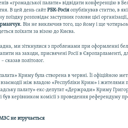
нів «громадської палати» відвідати конференцію в Бел
тня. В цей день сайт
РБК-Росія
опублікував статтю, в як
у поїздку розповідає заступник голови цієї організації,
орманчук
. Він не виключив того, що йому і ще чотирьо
еться поїхати за візою до Києва.
ладна, ми зіткнулися з проблемами при оформленні бел
рапити на заходи, присвячені Росії в Європарламенті, д
– сказав політолог.
алата» Криму була створена в червні. Її офіційною ме
 взаємодії між владою «Республіки Крим» і жителями п
адську палату» екс-депутат «Держради» Криму Григор
і був керівником комісії з проведення референдуму пр
МЗС не втручається