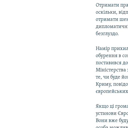
Отримати пра
оскільки, від
отримати шенг
дипломатичні 
безглуздо.
Намір прихиль
обурення в с
поставився до
Міністерства
те, чи буде й
Криму, повідо
європейських
Якщо ці грома
установи Євро
Вони вже буду
особа можлив