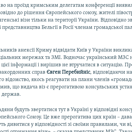
во на проїзд кримським делегатам конференції виявил
повідно до рішення Європейського союзу, жителі півос
енські візи тільки на території України. Відповідно з
представництва Бельгії в Росії членам громадської па
ників анексії Криму відвідати Київ у України виклика
оціальних мережах та ЗМІ. Водночас український МЗС
 цієї інформації і вирішив не втручатися в ситуацію. П
 закордонних справ
Євген Перебийніс
, відповідаючи н
ого відомство, якось реагувати на плани членів «громад
мив, що видача віз є прерогативою консульських уста
 держав.
дяни будуть звертатися тут в Україні у відповідні конс
пейського Союзу. Це вже прерогатива цих країн – дават
ть дивитися у відповідності зі своїми правилами, чи ві
ості отримання візи», – сказав представник МЗС. Так