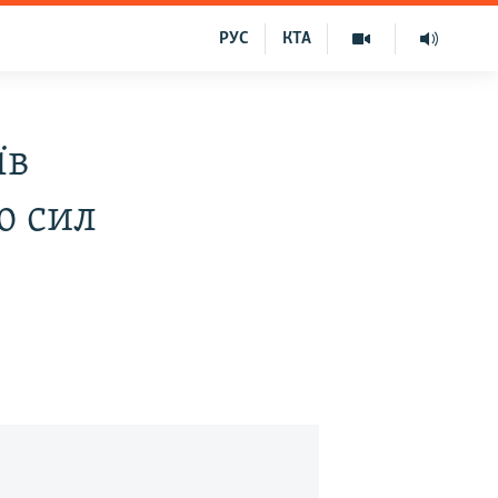
РУС
КТА
їв
ю сил