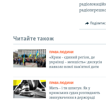
радіолокаційн
радіоперешко
Поділитис
Читайте також
ПРАВА ЛЮДИНИ
«Крим – єдиний регіон, де
українці – меншість»: дискусія
навколо нової пам'ятної дати
ПРАВА ЛЮДИНИ
Мить – і ти шпигун. Як у
кримських судах розглядають
звинувачення в держзраді