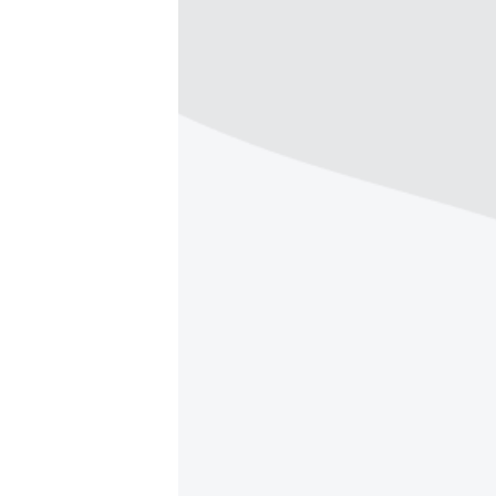
ВІДЕОУРОКИ «ELIFBE»
СВІДЧЕННЯ ОКУПАЦІЇ
УКРАЇНСЬКА ПРОБЛЕМА КРИМУ
ІНФОГРАФІКА