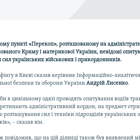
ому пункті «Перекоп», розташованому на адміністрат
ованого Криму і материкової України, невідомі опитую
 сил українських військових і прикордонників.
фінгу в Києві сказав керівник Інформаційно-аналітич
льної безпеки та оборони України
Андрій Лисенко
.
би в цивільному одязі проводять опитування водіїв тр
 перетинають адміністративний кордон, на предмет отр
о розташування сил і техніки підрозділів українських 
в», – сказав він.
 повідомив, що на цій ділянці також був виявлений м