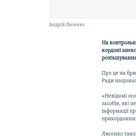
Андрій Лисенко
На контрольн
кордоні анекс
розташування
Про це на бри
Ради націона
«Невідомі осо
засобів, які
інформації пр
прикордонникі
Лисенко також