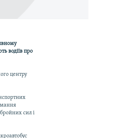
ивному
ть водіїв про
ного центру
анспортних
имання
збройних сил і
ікроавтобус