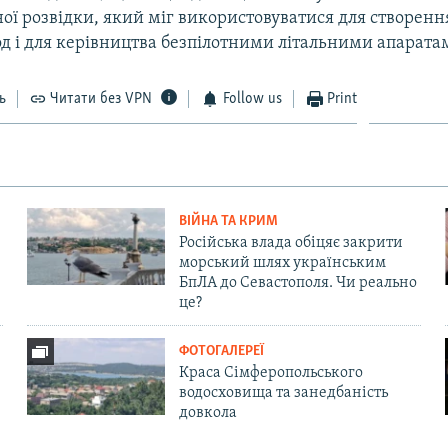
ої розвідки, який міг використовуватися для створенн
д і для керівництва безпілотними літальними апарата
ь
Читати без VPN
Follow us
Print
ВІЙНА ТА КРИМ
Російська влада обіцяє закрити
морський шлях українським
БпЛА до Севастополя. Чи реально
це?
ФОТОГАЛЕРЕЇ
Краса Сімферопольського
водосховища та занедбаність
довкола