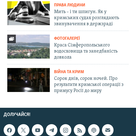
ПРАВА ЛЮДИНИ
Мить – і ти шпигун. Як у
кримських судах розглядають
звинувачення в держзраді
ФОТОГАЛЕРЕЇ
Краса Сімферопольського
водосховища та занедбаність
довкола
ВІЙНА ТА КРИМ
Сорок днів, сорок ночей. Про
результати кримської операції з
примусу Росії до миру
ДОЛУЧАЙСЯ!