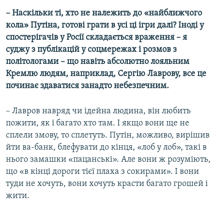
– Наскільки ті, хто не належить до «найближчого
кола» Путіна, готові грати в усі ці ігри далі? Іноді у
спостерігачів у Росії складається враження – я
суджу з публікацій у соцмережах і розмов з
політологами – що навіть абсолютно лояльним
Кремлю людям, наприклад, Сергію Лаврову, все це
починає здаватися занадто небезпечним.
– Лавров навряд чи ідейна людина, він любить
пожити, як і багато хто там. І якщо вони ще не
сплели змову, то сплетуть. Путін, можливо, вирішив
йти ва-банк, блефувати до кінця, «лоб у лоб», такі в
нього замашки «пацанські». Але вони ж розуміють,
що «в кінці дороги тієї плаха з сокирами». І вони
туди не хочуть, вони хочуть красти багато грошей і
жити.