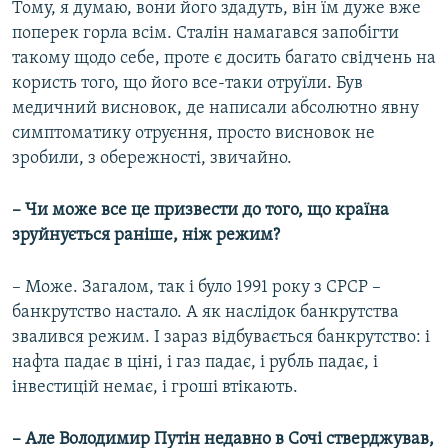
Тому, я думаю, вони його здадуть, він їм дуже вже
поперек горла всім. Сталін намагався запобігти
такому щодо себе, проте є досить багато свідчень на
користь того, що його все-таки отруїли. Був
медичний висновок, де написали абсолютно явну
симптоматику отруєння, просто висновок не
зробили, з обережності, звичайно.
– Чи може все це призвести до того, що країна
зруйнується раніше, ніж режим?
– Може. Загалом, так і було 1991 року з СРСР –
банкрутство настало. А як наслідок банкрутства
звалився режим. І зараз відбувається банкрутство: і
нафта падає в ціні, і газ падає, і рубль падає, і
інвестицій немає, і гроші втікають.
– Але Володимир Путін недавно в Сочі стверджував,