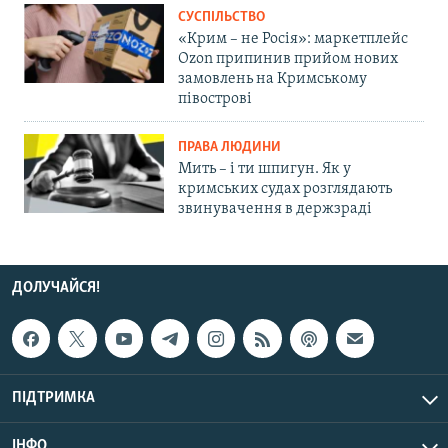
СУСПІЛЬСТВО
«Крим – не Росія»: маркетплейс
Ozon припинив прийом нових
замовлень на Кримському
півострові
ПРАВА ЛЮДИНИ
Мить – і ти шпигун. Як у
кримських судах розглядають
звинувачення в держзраді
ДОЛУЧАЙСЯ!
ПІДТРИМКА
ІНФО