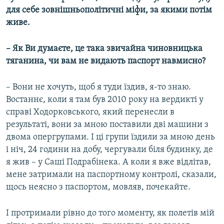
для себе зовнішньополітичні міфи, за якими потім
живе.
– Як Ви думаєте, це така звичайна чиновницька
тяганина, чи вам не видають паспорт навмисно?
– Вони не хочуть, щоб я туди їздив, я-то знаю.
Востаннє, коли я там був 2010 року на вердикті у
справі Ходорковського, який перенесли в
результаті, вони за мною поставили дві машини з
двома опергрупами. І ці групи їздили за мною день
і ніч, 24 години на добу, чергували біля будинку, де
я жив – у Саші Подрабінека. А коли я вже відлітав,
мене затримали на паспортному контролі, сказали,
щось неясно з паспортом, мовляв, почекайте.
І протримали рівно до того моменту, як полетів мій