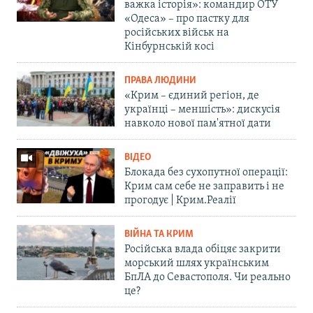
важка історія»: командир ОТУ
«Одеса» – про пастку для
російських військ на
Кінбурнській косі
ПРАВА ЛЮДИНИ
«Крим – єдиний регіон, де
українці – меншість»: дискусія
навколо нової пам'ятної дати
ВІДЕО
Блокада без сухопутної операції:
Крим сам себе не заправить і не
прогодує | Крим.Реалії
ВІЙНА ТА КРИМ
Російська влада обіцяє закрити
морський шлях українським
БпЛА до Севастополя. Чи реально
це?