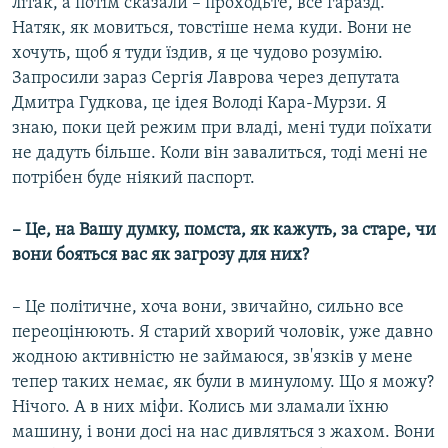
літак, а потім сказали – проходьте, все гаразд.
Натяк, як мовиться, товстіше нема куди. Вони не
хочуть, щоб я туди їздив, я це чудово розумію.
Запросили зараз Сергія Лаврова через депутата
Дмитра Гудкова, це ідея Володі Кара-Мурзи. Я
знаю, поки цей режим при владі, мені туди поїхати
не дадуть більше. Коли він завалиться, тоді мені не
потрібен буде ніякий паспорт.
– Це, на Вашу думку, помста, як кажуть, за старе, чи
вони бояться вас як загрозу для них?
– Це політичне, хоча вони, звичайно, сильно все
переоцінюють. Я старий хворий чоловік, уже давно
жодною активністю не займаюся, зв'язків у мене
тепер таких немає, як були в минулому. Що я можу?
Нічого. А в них міфи. Колись ми зламали їхню
машину, і вони досі на нас дивляться з жахом. Вони