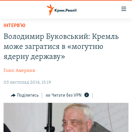
Доступність
посилання
Перейти
ІНТЕРВ'Ю
до
НОВИНИ
Володимир Буковський: Кремль
основного
ВОДА.КРИМ
матеріалу
може загратися в «могутню
ВІДЕО ТА ФОТО
Перейти
ядерну державу»
до
ПОЛІТИКА
основної
Голос Америки
БЛОГИ
навігації
Перейти
03 листопад 2014, 15:19
ПОГЛЯД
до
ІНТЕРВ'Ю
Поділитись
Читати без VPN
пошуку
ВСЕ ЗА ДЕНЬ
СПЕЦПРОЕКТИ
ЯК ОБІЙТИ БЛОКУВАННЯ
ДЕПОРТАЦІЯ