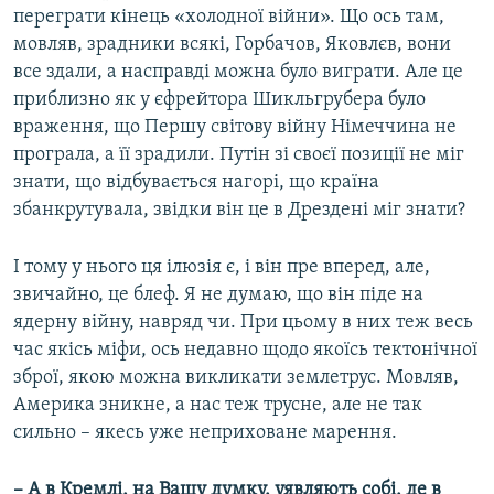
переграти кінець «холодної війни». Що ось там,
мовляв, зрадники всякі, Горбачов, Яковлєв, вони
все здали, а насправді можна було виграти. Але це
приблизно як у єфрейтора Шикльгрубера було
враження, що Першу світову війну Німеччина не
програла, а її зрадили. Путін зі своєї позиції не міг
знати, що відбувається нагорі, що країна
збанкрутувала, звідки він це в Дрездені міг знати?
І тому у нього ця ілюзія є, і він пре вперед, але,
звичайно, це блеф. Я не думаю, що він піде на
ядерну війну, навряд чи. При цьому в них теж весь
час якісь міфи, ось недавно щодо якоїсь тектонічної
зброї, якою можна викликати землетрус. Мовляв,
Америка зникне, а нас теж трусне, але не так
сильно – якесь уже неприховане марення.
– А в Кремлі, на Вашу думку, уявляють собі, де в