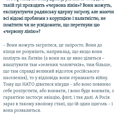
такій грі проходить «червона лінія»? Вони можуть,
експлуатуючи радянську ядерну загрозу, але маючи
всі відомі проблеми з корупцією і халатністю, не
помітити чи не усвідомити, що перетнули цю
«червону лінію»?
– Вони можуть загратися, це запросто. Вони до
кінця не розуміють, наприклад, що якщо вони
полізуть на Латвію (а вони на це явно ціляться –
влаштувати там «зелених чоловічків», тим більше,
що там справді великий відсоток російського
населення), то у відповідь вони отримають війну.
Тому що НАТО діватися нікуди – або воно повинно
себе розпустити, або воювати, і воно буде воювати, з
гарантією застосує авіацію, флот, і так далі. А Росія
зараз в такому кволому стані, що їй один щиголь – і
вона розвалиться.