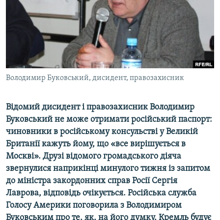
ВІДЕОУРОКИ «ELIFBE»
Русский
СВІДЧЕННЯ ОКУПАЦІЇ
Qırımtatar
УКРАЇНСЬКА ПРОБЛЕМА КРИМУ
ДОЛУЧАЙСЯ!
ІНФОГРАФІКА
Володимир Буковський, дисидент, правозахисник
Відомий дисидент і правозахисник Володимир
Усі сайти RFE/RL
Буковський не може отримати російський паспорт:
чиновники в російському консульстві у Великій
Британії кажуть йому, що «все вирішується в
Москві». Друзі відомого громадського діяча
звернулися наприкінці минулого тижня із запитом
до міністра закордонних справ Росії Сергія
Лаврова, відповідь очікується. Російська служба
Голосу Америки поговорила з Володимиром
Буковським про те, як, на його думку, Кремль будує