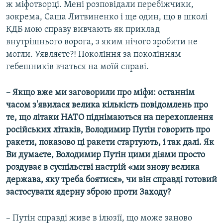
ж міфотворці. Мені розповідали перебіжчики,
зокрема, Саша Литвиненко і ще один, що в школі
КДБ мою справу вивчають як приклад
внутрішнього ворога, з яким нічого зробити не
могли. Уявляєте?! Покоління за поколінням
гебешників вчаться на моїй справі.
– Якщо вже ми заговорили про міфи: останнім
часом з'явилася велика кількість повідомлень про
те, що літаки НАТО піднімаються на перехоплення
російських літаків, Володимир Путін говорить про
ракети, показово ці ракети стартують, і так далі. Як
Ви думаєте, Володимир Путін цими діями просто
роздуває в суспільстві настрій «ми знову велика
держава, яку треба боятися», чи він справді готовий
застосувати ядерну зброю проти Заходу?
– Путін справді живе в ілюзії, що може заново