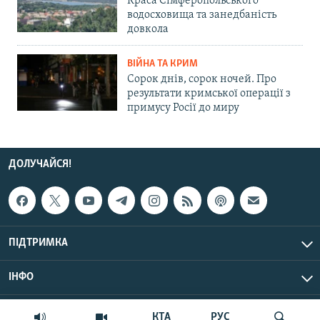
Краса Сімферопольського
водосховища та занедбаність
довкола
ВІЙНА ТА КРИМ
Сорок днів, сорок ночей. Про
результати кримської операції з
примусу Росії до миру
ДОЛУЧАЙСЯ!
ПІДТРИМКА
ІНФО
© Крим.Реалії, 2026 | Усі права застережено.
КТА
РУС