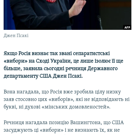
ВІДЕОУРОКИ «ELIFBE»
Русский
СВІДЧЕННЯ ОКУПАЦІЇ
Qırımtatar
УКРАЇНСЬКА ПРОБЛЕМА КРИМУ
Джен Псакі
ДОЛУЧАЙСЯ!
ІНФОГРАФІКА
Якщо Росія визнає так звані сепаратистські
«вибори» на Сході України, це лише ізолює її ще
Усі сайти RFE/RL
більше, заявила сьогодні речниця Державного
департаменту США Джен Псакі.
Вона нагадала, що Росія вже зробила цілу низку
заяв стосовно цих «виборів», які не відповідають ні
букві, ні духові «мінських домовленостей».
Речниця нагадала позицію Вашингтона, що США
засуджують ці «вибори» і не визнають їх, як не