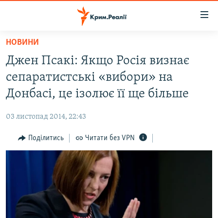
Доступність
посилання
Перейти
НОВИНИ
до
НОВИНИ
Джен Псакі: Якщо Росія визнає
основного
ВОДА.КРИМ
матеріалу
сепаратистські «вибори» на
ВІДЕО ТА ФОТО
Перейти
Донбасі, це ізолює її ще більше
до
ПОЛІТИКА
основної
03 листопад 2014, 22:43
БЛОГИ
навігації
Перейти
Поділитись
Читати без VPN
ПОГЛЯД
до
ІНТЕРВ'Ю
пошуку
ВСЕ ЗА ДЕНЬ
СПЕЦПРОЕКТИ
ЯК ОБІЙТИ БЛОКУВАННЯ
ДЕПОРТАЦІЯ