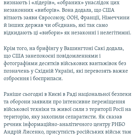
визнають і «лідерів», «обраних» унаслідок цих
незаконних «виборів». Вона додала, що США
вітають заяви Євросоюзу, ООН, Франції, Німеччини
й інших держав чи об’єднань, які так само
відкидають ці «вибори» як незаконні і нелегітимні.
Крім того, на брифінгу у Вашингтоні Сакі додала,
що США занепокоєні повідомленнями і
фотографіями десятків військових вантажівок без
позначень у Східній Україні, які перевозять важке
озброєння і боєприпаси.
Раніше сьогодні в Києві в Раді національної безпеки
та оборони заявили про інтенсивне переміщення
військової техніки та живої сили з території Росії на
територію, яку захопили сепаратисти. Як сказав
речник інформаційно-аналітичного центру РНБО
Андрій Лисенко, присутність російських військ там