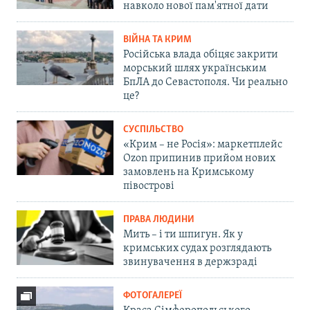
навколо нової пам'ятної дати
ВІЙНА ТА КРИМ
Російська влада обіцяє закрити
морський шлях українським
БпЛА до Севастополя. Чи реально
це?
СУСПІЛЬСТВО
«Крим – не Росія»: маркетплейс
Ozon припинив прийом нових
замовлень на Кримському
півострові
ПРАВА ЛЮДИНИ
Мить – і ти шпигун. Як у
кримських судах розглядають
звинувачення в держзраді
ФОТОГАЛЕРЕЇ