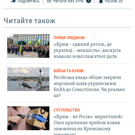
Поділитись
Читати без VPN
Follow us
Читайте також
ПРАВА ЛЮДИНИ
«Крим – єдиний регіон, де
українці – меншість»: дискусія
навколо нової пам'ятної дати
ВІЙНА ТА КРИМ
Російська влада обіцяє закрити
морський шлях українським
БпЛА до Севастополя. Чи реально
це?
СУСПІЛЬСТВО
«Крим – не Росія»: маркетплейс
Ozon припинив прийом нових
замовлень на Кримському