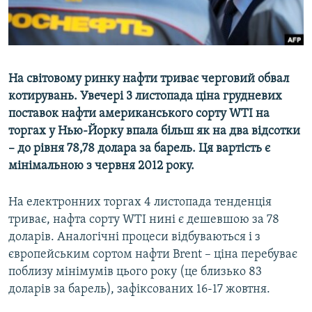
ВІДЕОУРОКИ «ELIFBE»
Русский
СВІДЧЕННЯ ОКУПАЦІЇ
Qırımtatar
УКРАЇНСЬКА ПРОБЛЕМА КРИМУ
На світовому ринку нафти триває черговий обвал
ДОЛУЧАЙСЯ!
ІНФОГРАФІКА
котирувань. Увечері 3 листопада ціна грудневих
поставок нафти американського сорту WTI на
торгах у Нью-Йорку впала більш як на два відсотки
– до рівня 78,78 долара за барель. Ця вартість є
Усі сайти RFE/RL
мінімальною з червня 2012 року.
На електронних торгах 4 листопада тенденція
триває, нафта сорту WTI нині є дешевшою за 78
доларів. Аналогічні процеси відбуваються і з
європейським сортом нафти Brent – ціна перебуває
поблизу мінімумів цього року (це близько 83
доларів за барель), зафіксованих 16-17 жовтня.