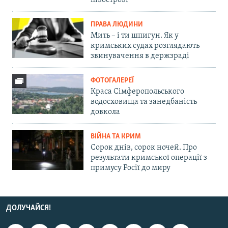
півострові
ПРАВА ЛЮДИНИ
Мить – і ти шпигун. Як у
кримських судах розглядають
звинувачення в держзраді
ФОТОГАЛЕРЕЇ
Краса Сімферопольського
водосховища та занедбаність
довкола
ВІЙНА ТА КРИМ
Сорок днів, сорок ночей. Про
результати кримської операції з
примусу Росії до миру
ДОЛУЧАЙСЯ!