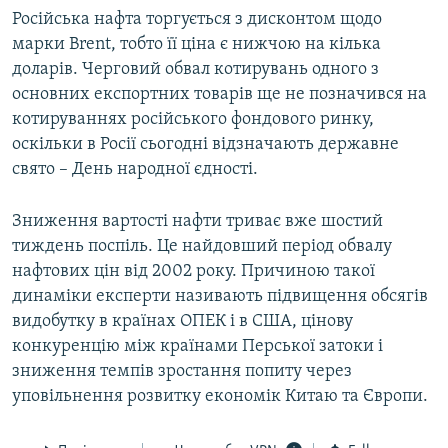
Російська нафта торгується з дисконтом щодо
марки Brent, тобто її ціна є нижчою на кілька
доларів. Черговий обвал котирувань одного з
основних експортних товарів ще не позначився на
котируваннях російського фондового ринку,
оскільки в Росії сьогодні відзначають державне
свято – День народної єдності.
Зниження вартості нафти триває вже шостий
тиждень поспіль. Це найдовший період обвалу
нафтових цін від 2002 року. Причиною такої
динаміки експерти називають підвищення обсягів
видобутку в країнах ОПЕК і в США, цінову
конкуренцію між країнами Перської затоки і
зниження темпів зростання попиту через
уповільнення розвитку економік Китаю та Європи.