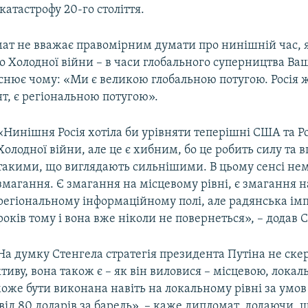
катастрофу 20-го століття.
ат не вважає правомірним думати про нинішній час, я
о Холодної війни – в часи глобального суперництва Ва
снює чому: «Ми є великою глобальною потугою. Росія ж
т, є регіональною потугою».
«Нинішня Росія хотіла би урівняти теперішні США та Ро
Холодної війни, але це є хибним, бо це робить силу та в
такими, що виглядають сильнішими. В цьому сенсі нем
змагання. Є змагання на місцевому рівні, є змагання н
регіональному інформаційному полі, але радянська імп
років тому і вона вже ніколи не повернеться», – додав 
На думку Стенгела стратегія президента Путіна не ске
тиву, вона також є – як він виловися – місцевою, локал
може бути виконана навіть на локальному рівні за умов
ід 80 доларів за барель», – каже дипломат, додаючи, щ