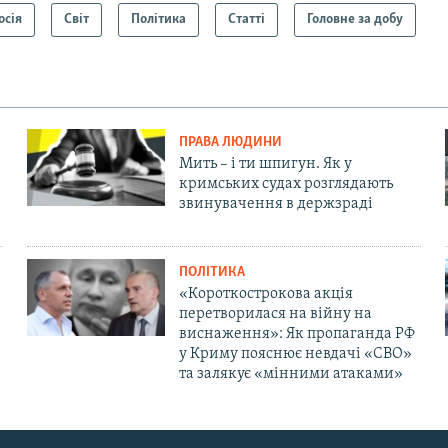
осія
Світ
Політика
Статті
Головне за добу
ПРАВА ЛЮДИНИ
Мить – і ти шпигун. Як у
кримських судах розглядають
звинувачення в держзраді
ПОЛІТИКА
«Короткострокова акція
перетворилася на війну на
виснаження»: Як пропаганда РФ
у Криму пояснює невдачі «СВО»
та залякує «мінними атаками»