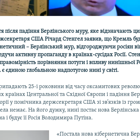
тя після падіння Берлінського муру, яке відзначають 
жсекретаря США Річард Стенгел заявив, що Кремль буд
рнетичний – Берлінський мур, відгороджуючи росіян ві
ведучи активну пропаганду в країнах-сусідах Росії. Сте
правомірність порівняння потуги і впливу нинішньої Р
є єдиною глобальною надпотугою нині у світі.
рипадають 25-і роковини від часу оксамитових революц
 країнах Центральної та Східної Європи і падіння Бе
орії у помічника держсекретаря США зі зв’язків із гро
ела немає. На його думку, нині постає нова Берлінська 
а і будує її Росія Володимира Путіна.
«Постала нова кібернетична Берл