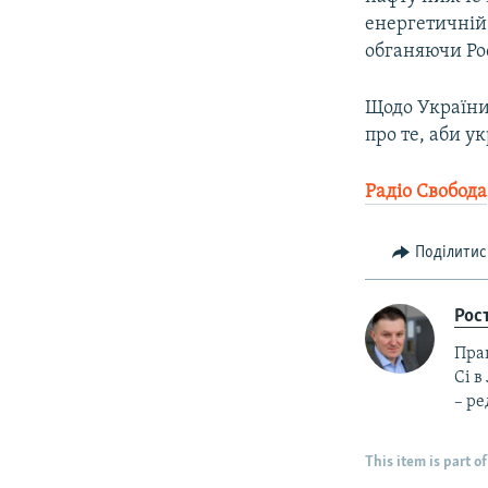
енергетичній 
обганяючи Рос
Щодо України,
про те, аби у
Радіо Свобода
Поділитис
Рос
Прац
Сі в
– ре
This item is part of