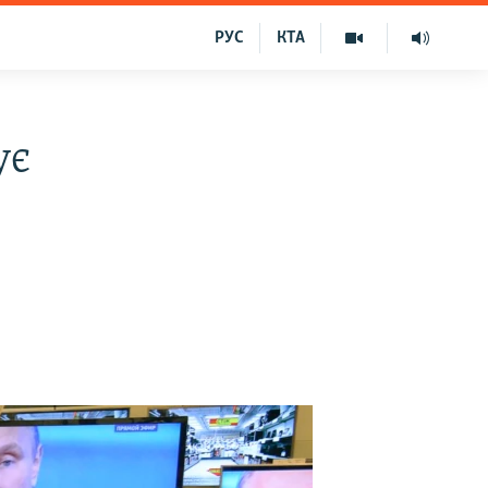
РУС
КТА
ує