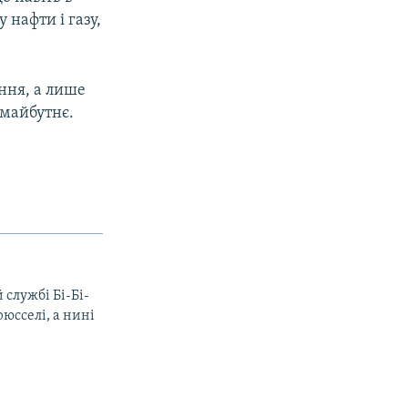
 нафти і газу,
ння, а лише
 майбутнє.
 службі Бі-Бі-
рюсселі, а нині