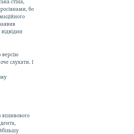
ька стіна,
 росіянами, бо
рмаційного
 заявив
 відвідин
ю версію
оче слухати. І
ому
в впливового
идента,
айбільшу