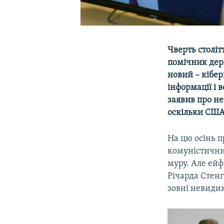
Чверть століт
помічник дер
новий – кібе
інформації і 
заявив про не
оскільки США 
На цю осінь п
комуністичних
муру. Але ейф
Річарда Стенг
зовні невидим