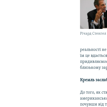
Річард Стенгел
реальності не 
їм це вдається
придивляємось
близькому зар
Кремль засла
До того, як с
американськог
почувши від т