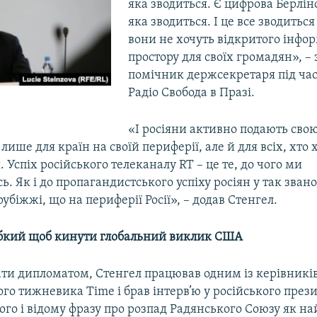
яка зводиться. Є цифрова Берлінс
яка зводиться. І це все зводиться
вони не хочуть відкритого інфо
простору для своїх громадян», –
помічник держсекретаря під час
Радіо Свобода в Празі.
«І росіяни активно подають сво
лише для країн на своїй периферії, але й для всіх, хто х
. Успіх російського телеканалу RT – це те, до чого ми
. Як і до пропагандистського успіху росіян у так зван
убіжжі, що на периферії Росії», – додав Стенгел.
бкий щоб кинути глобальний виклик США
тати дипломатом, Стенгел працював одним із керівникі
о тижневика Time і брав інтерв’ю у російського през
ого і відому фразу про розпад Радянського Союзу як н