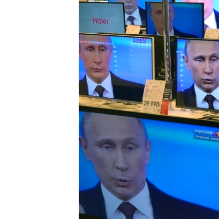
ВІДЕОУРОКИ «ELIFBE»
СВІДЧЕННЯ ОКУПАЦІЇ
УКРАЇНСЬКА ПРОБЛЕМА КРИМУ
ІНФОГРАФІКА