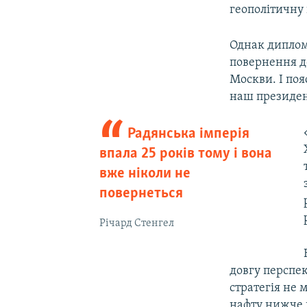
геополітичну 
Однак диплом
повернення д
Москви. І поя
наш президен
Радянська імперія
впала 25 років тому і вона
вже ніколи не
повернеться
Річард Стенгел
довгу перспек
стратегія не 
нафту нижче в