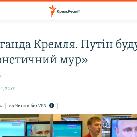
ганда Кремля. Путін буд
рнетичний мур»
н
4, 22:01
ь
Читати без VPN