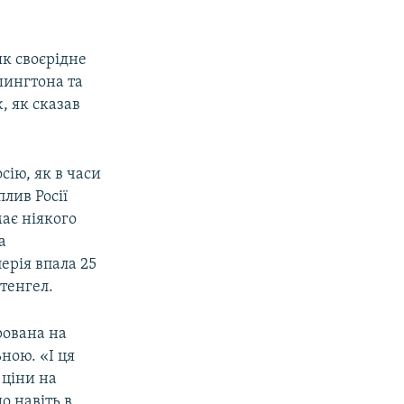
к своєрідне
шингтона та
, як сказав
сію, як в часи
плив Росії
ає ніякого
а
ерія впала 25
Стенгел.
рована на
ьною. «І ця
 ціни на
о навіть в