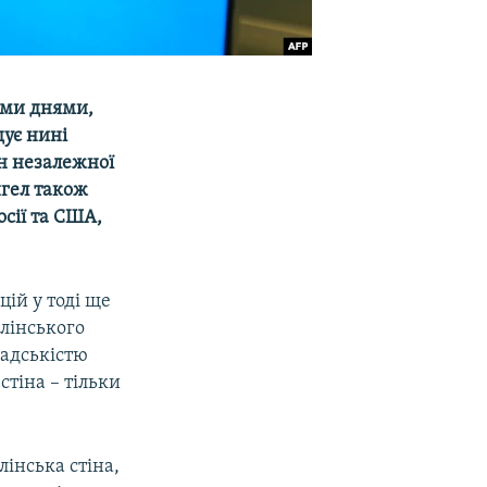
цими днями,
ує нині
н незалежної
нгел також
осії та США,
ій у тоді ще
рлінського
мадськістю
стіна – тільки
інська стіна,