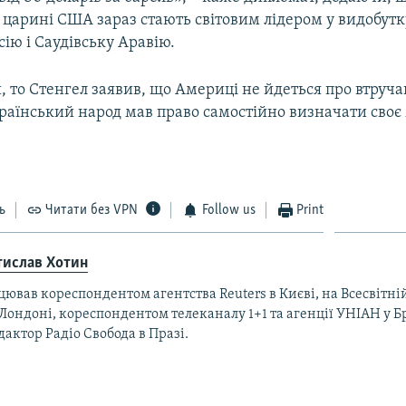
царині США зараз стають світовим лідером у видобутку
ію і Саудівську Аравію.
 то Стенгел заявив, що Америці не йдеться про втруча
країнський народ мав право самостійно визначати своє
ь
Читати без VPN
Follow us
Print
тислав Хотин
ював кореспондентом агентства Reuters в Києві, на Всесвітній
 Лондоні, кореспондентом телеканалу 1+1 та агенції УНІАН у Б
дактор Радіо Свобода в Празі.