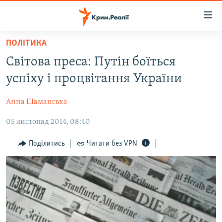
Доступність
посилання
Перейти
ПОЛІТИКА
до
НОВИНИ
Світова преса: Путін боїться
основного
ВОДА.КРИМ
матеріалу
успіху і процвітання України
ВІДЕО ТА ФОТО
Перейти
до
Анна Шаманська
ПОЛІТИКА
основної
05 листопад 2014, 08:40
БЛОГИ
навігації
Перейти
ПОГЛЯД
Поділитись
Читати без VPN
до
ІНТЕРВ'Ю
пошуку
ВСЕ ЗА ДЕНЬ
СПЕЦПРОЕКТИ
ЯК ОБІЙТИ БЛОКУВАННЯ
ДЕПОРТАЦІЯ