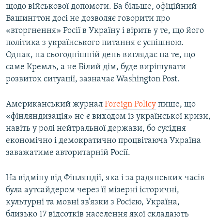
щодо військової допомоги. Ба більше, офіційний
Вашингтон досі не дозволяє говорити про
«вторгнення» Росії в Україну і вірить у те, що його
політика з українського питання є успішною.
Однак, на сьогоднішній день виглядає на те, що
саме Кремль, а не Білий дім, буде вирішувати
розвиток ситуації, зазначає Washington Post.
Американський журнал
Foreign Policy
пише, що
«фінляндизація» не є виходом із української кризи,
навіть у ролі нейтральної держави, бо сусідня
економічно і демократично процвітаюча Україна
заважатиме авторитарній Росії.
На відміну від Фінляндії, яка і за радянських часів
була аутсайдером через її мізерні історичні,
культурні та мовні зв’язки з Росією, Україна,
близько 17 відсотків населення якої складають