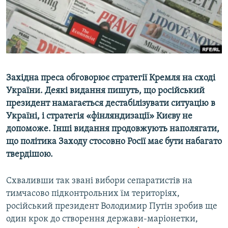
ВІДЕОУРОКИ «ELIFBE»
Русский
СВІДЧЕННЯ ОКУПАЦІЇ
Qırımtatar
УКРАЇНСЬКА ПРОБЛЕМА КРИМУ
ДОЛУЧАЙСЯ!
ІНФОГРАФІКА
Західна преса обговорює стратегії Кремля на сході
України. Деякі видання пишуть, що російський
президент намагається дестабілізувати ситуацію в
Усі сайти RFE/RL
Україні, і стратегія «фінляндизації» Києву не
допоможе. Інші видання продовжують наполягати,
що політика Заходу стосовно Росії має бути набагато
твердішою.
Схваливши так звані вибори сепаратистів на
тимчасово підконтрольних їм територіях,
російський президент Володимир Путін зробив ще
один крок до створення держави-маріонетки,