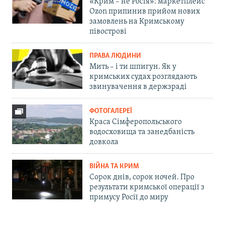
«Крим – не Росія»: маркетплейс
Ozon припинив прийом нових
замовлень на Кримському
півострові
ПРАВА ЛЮДИНИ
Мить – і ти шпигун. Як у
кримських судах розглядають
звинувачення в держзраді
ФОТОГАЛЕРЕЇ
Краса Сімферопольського
водосховища та занедбаність
довкола
ВІЙНА ТА КРИМ
Сорок днів, сорок ночей. Про
результати кримської операції з
примусу Росії до миру