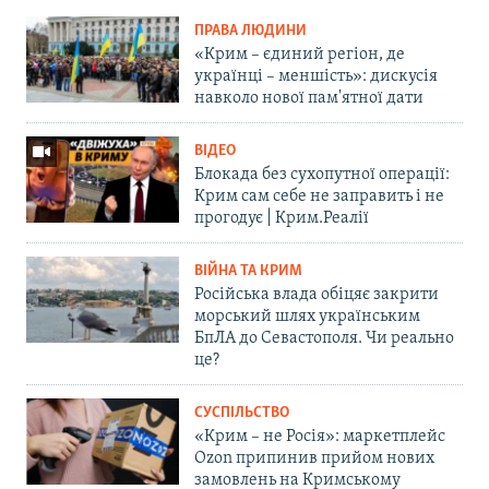
ПРАВА ЛЮДИНИ
«Крим – єдиний регіон, де
українці – меншість»: дискусія
навколо нової пам'ятної дати
ВІДЕО
Блокада без сухопутної операції:
Крим сам себе не заправить і не
прогодує | Крим.Реалії
ВІЙНА ТА КРИМ
Російська влада обіцяє закрити
морський шлях українським
БпЛА до Севастополя. Чи реально
це?
СУСПІЛЬСТВО
«Крим – не Росія»: маркетплейс
Ozon припинив прийом нових
замовлень на Кримському