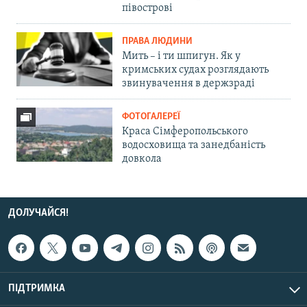
півострові
ПРАВА ЛЮДИНИ
Мить – і ти шпигун. Як у
кримських судах розглядають
звинувачення в держзраді
ФОТОГАЛЕРЕЇ
Краса Сімферопольського
водосховища та занедбаність
довкола
ДОЛУЧАЙСЯ!
ПІДТРИМКА