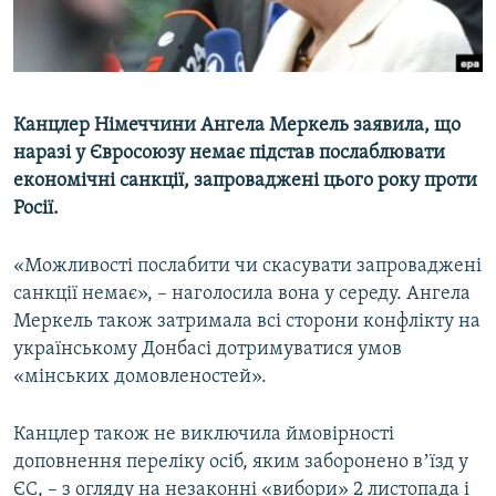
ВІДЕОУРОКИ «ELIFBE»
Русский
СВІДЧЕННЯ ОКУПАЦІЇ
Qırımtatar
УКРАЇНСЬКА ПРОБЛЕМА КРИМУ
Канцлер Німеччини Ангела Меркель заявила, що
ДОЛУЧАЙСЯ!
ІНФОГРАФІКА
наразі у Євросоюзу немає підстав послаблювати
економічні санкції, запроваджені цього року проти
Росії.
Усі сайти RFE/RL
«Можливості послабити чи скасувати запроваджені
санкції немає», – наголосила вона у середу. Ангела
Меркель також затримала всі сторони конфлікту на
українському Донбасі дотримуватися умов
«мінських домовленостей».
Канцлер також не виключила ймовірності
доповнення переліку осіб, яким заборонено вʼїзд у
ЄС, – з огляду на незаконні «вибори» 2 листопада і