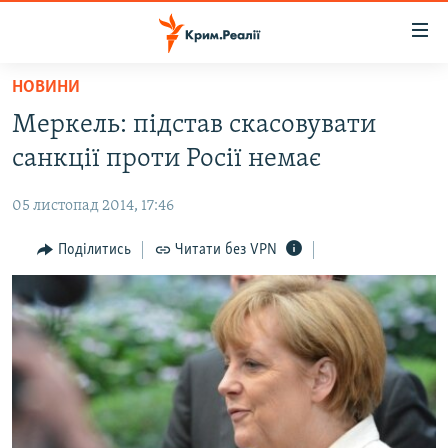
Доступність
посилання
Перейти
НОВИНИ
до
НОВИНИ
Меркель: підстав скасовувати
основного
ВОДА.КРИМ
матеріалу
санкції проти Росії немає
ВІДЕО ТА ФОТО
Перейти
до
05 листопад 2014, 17:46
ПОЛІТИКА
основної
БЛОГИ
Поділитись
Читати без VPN
навігації
Перейти
ПОГЛЯД
до
ІНТЕРВ'Ю
пошуку
ВСЕ ЗА ДЕНЬ
СПЕЦПРОЕКТИ
ЯК ОБІЙТИ БЛОКУВАННЯ
ДЕПОРТАЦІЯ