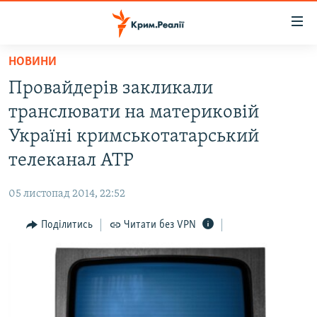
Доступність
посилання
Перейти
НОВИНИ
до
НОВИНИ
Провайдерів закликали
основного
ВОДА.КРИМ
матеріалу
транслювати на материковій
ВІДЕО ТА ФОТО
Перейти
Україні кримськотатарський
до
ПОЛІТИКА
телеканал АТР
основної
БЛОГИ
навігації
05 листопад 2014, 22:52
Перейти
ПОГЛЯД
до
Поділитись
Читати без VPN
ІНТЕРВ'Ю
пошуку
ВСЕ ЗА ДЕНЬ
СПЕЦПРОЕКТИ
ЯК ОБІЙТИ БЛОКУВАННЯ
ДЕПОРТАЦІЯ