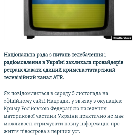
ВІДЕОУРОКИ «ELIFBE»
Русский
СВІДЧЕННЯ ОКУПАЦІЇ
Qırımtatar
УКРАЇНСЬКА ПРОБЛЕМА КРИМУ
ДОЛУЧАЙСЯ!
ІНФОГРАФІКА
Національна рада з питань телебачення і
радіомовлення в Україні закликала провайдерів
Усі сайти RFE/RL
ретранслювати єдиний кримськотатарський
телевізійний канал ATR.
Як повідомляється в середу 5 листопада на
офіційному сайті Нацради, у зв'язку з окупацією
Криму Російською Федерацією населення
материкової частини України практично не має
можливості отримувати повну інформацію про
життя півострова з перших уст.