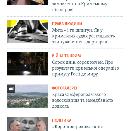
замовлень на Кримському
півострові
ПРАВА ЛЮДИНИ
Мить – і ти шпигун. Як у
кримських судах розглядають
звинувачення в держзраді
ВІЙНА ТА КРИМ
Сорок днів, сорок ночей. Про
результати кримської операції з
примусу Росії до миру
ФОТОГАЛЕРЕЇ
Краса Сімферопольського
водосховища та занедбаність
довкола
ПОЛІТИКА
«Короткострокова акція