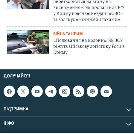
перетворилася на війну на
виснаження»: Як пропаганда РФ
у Криму пояснює невдачі «СВО»
та залякує «мінними атаками»
ВІЙНА ТА КРИМ
«Полювання на колони». Як ЗСУ
ріжуть військову логістику Росії в
Криму
ДОЛУЧАЙСЯ!
ПІДТРИМКА
ІНФО