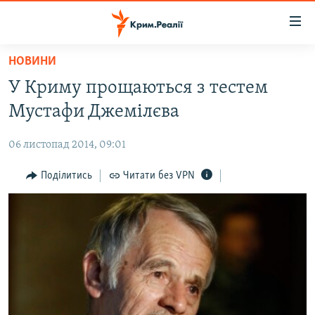
Доступність
посилання
Перейти
НОВИНИ
до
НОВИНИ
У Криму прощаються з тестем
основного
ВОДА.КРИМ
матеріалу
Мустафи Джемілєва
ВІДЕО ТА ФОТО
Перейти
до
06 листопад 2014, 09:01
ПОЛІТИКА
основної
БЛОГИ
Поділитись
Читати без VPN
навігації
Перейти
ПОГЛЯД
до
ІНТЕРВ'Ю
пошуку
ВСЕ ЗА ДЕНЬ
СПЕЦПРОЕКТИ
ЯК ОБІЙТИ БЛОКУВАННЯ
ДЕПОРТАЦІЯ