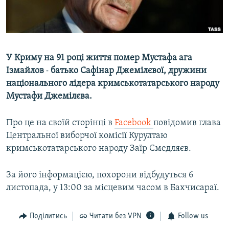
ВІДЕОУРОКИ «ELIFBE»
Русский
СВІДЧЕННЯ ОКУПАЦІЇ
Qırımtatar
УКРАЇНСЬКА ПРОБЛЕМА КРИМУ
У Криму на 91 році життя помер Мустафа ага
ДОЛУЧАЙСЯ!
ІНФОГРАФІКА
Ізмайлов
-
батько Сафінар Джемілєвої, дружини
національного лідера кримськотатарського народу
Мустафи Джемілєва.
Усі сайти RFE/RL
Про це на своїй сторінці в
Facebook
повідомив глава
Центральної виборчої комісії Курултаю
кримськотатарського народу Заїр Смедляєв.
За його інформацією, похорони відбудуться 6
листопада, у 13:00 за місцевим часом в Бахчисараї.
Поділитись
Читати без VPN
Follow us