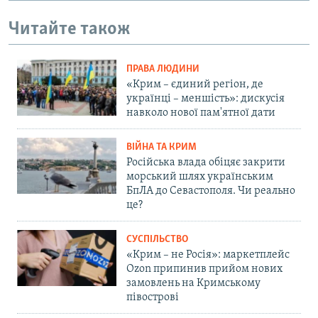
Читайте також
ПРАВА ЛЮДИНИ
«Крим – єдиний регіон, де
українці – меншість»: дискусія
навколо нової пам'ятної дати
ВІЙНА ТА КРИМ
Російська влада обіцяє закрити
морський шлях українським
БпЛА до Севастополя. Чи реально
це?
СУСПІЛЬСТВО
«Крим – не Росія»: маркетплейс
Ozon припинив прийом нових
замовлень на Кримському
півострові