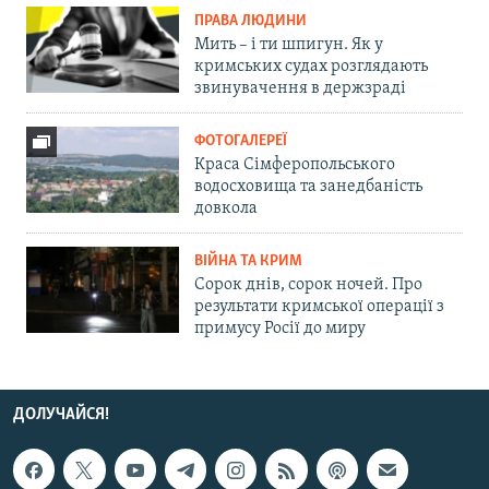
ПРАВА ЛЮДИНИ
Мить – і ти шпигун. Як у
кримських судах розглядають
звинувачення в держзраді
ФОТОГАЛЕРЕЇ
Краса Сімферопольського
водосховища та занедбаність
довкола
ВІЙНА ТА КРИМ
Сорок днів, сорок ночей. Про
результати кримської операції з
примусу Росії до миру
ДОЛУЧАЙСЯ!