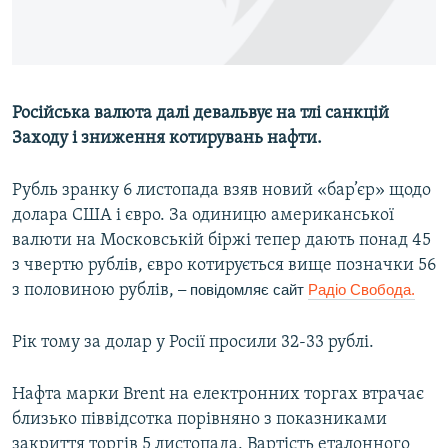
ВІДЕОУРОКИ «ELIFBE»
Русский
СВІДЧЕННЯ ОКУПАЦІЇ
Qırımtatar
УКРАЇНСЬКА ПРОБЛЕМА КРИМУ
Російська валюта далі девальвує на тлі санкцій
ДОЛУЧАЙСЯ!
ІНФОГРАФІКА
Заходу і зниження котирувань нафти.
Рубль зранку 6 листопада взяв новий «бар’єр» щодо
долара США і євро. За одиницю американської
Усі сайти RFE/RL
валюти на Московській біржі тепер дають понад 45
з чвертю рублів, євро котирується вище позначки 56
з половиною рублів,
– повідомляє сайт
Радіо Свобода.
Рік тому за долар у Росії просили 32-33 рублі.
Нафта марки Brent на електронних торгах втрачає
близько піввідсотка порівняно з показниками
закриття торгів 5 листопада. Вартість еталонного