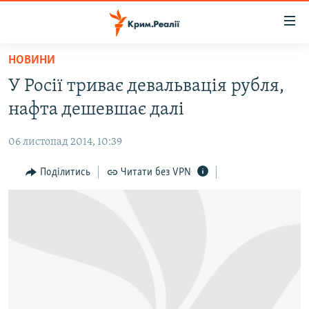
Доступність
посилання
Перейти
НОВИНИ
до
НОВИНИ
У Росії триває девальвація рубля,
основного
ВОДА.КРИМ
матеріалу
нафта дешевшає далі
ВІДЕО ТА ФОТО
Перейти
до
06 листопад 2014, 10:39
ПОЛІТИКА
основної
БЛОГИ
Поділитись
Читати без VPN
навігації
Перейти
ПОГЛЯД
до
ІНТЕРВ'Ю
пошуку
ВСЕ ЗА ДЕНЬ
СПЕЦПРОЕКТИ
ЯК ОБІЙТИ БЛОКУВАННЯ
ДЕПОРТАЦІЯ