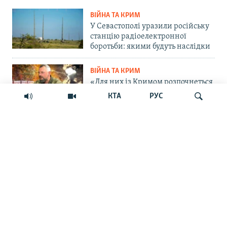
ВІЙНА ТА КРИМ
У Севастополі уразили російську
станцію радіоелектронної
боротьби: якими будуть наслідки
ВІЙНА ТА КРИМ
«Для них із Кримом розпочнеться
важка історія»: командир ОТУ
КТА
РУС
«Одеса» – про пастку для
російських військ на
Кінбурнській косі
Шукати
ПРАВА ЛЮДИНИ
«Крим – єдиний регіон, де
українці – меншість»: дискусія
навколо нової пам'ятної дати
ВІДЕО
Блокада без сухопутної операції:
Крим сам себе не заправить і не