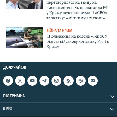
перетворилася на війну на
виснаження»: Як пропаганда РФ
у Криму пояснює невдачі «СВО»
та залякує «мінними атаками»
ВІЙНА ТА КРИМ
«Полювання на колони». Як ЗСУ
ріжуть військову логістику Росії в
Криму
ДОЛУЧАЙСЯ!
ПІДТРИМКА
ІНФО