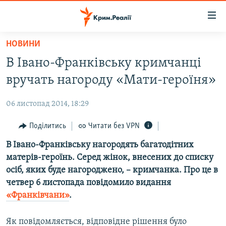
Доступність
посилання
Перейти
НОВИНИ
до
НОВИНИ
В Івано-Франківську кримчанці
основного
ВОДА.КРИМ
матеріалу
вручать нагороду «Мати-героїня»
ВІДЕО ТА ФОТО
Перейти
до
06 листопад 2014, 18:29
ПОЛІТИКА
основної
БЛОГИ
Поділитись
Читати без VPN
навігації
Перейти
ПОГЛЯД
В Івано-Франківську нагородять багатодітних
до
матерів-героїнь. Серед жінок, внесених до списку
ІНТЕРВ'Ю
пошуку
осіб, яких буде нагороджено, –
кримчанка. Про це в
ВСЕ ЗА ДЕНЬ
четвер 6 листопада повідомило видання
«Франківчани»
.
СПЕЦПРОЕКТИ
ЯК ОБІЙТИ БЛОКУВАННЯ
ДЕПОРТАЦІЯ
Як повідомляється, відповідне рішення було