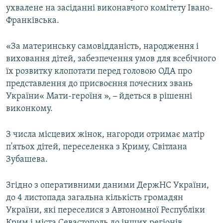
ухвалене на засіданні виконавчого комітету Івано-
ВІДЕОУРОКИ «ELIFBE»
Русский
Франківська.
СВІДЧЕННЯ ОКУПАЦІЇ
Qırımtatar
УКРАЇНСЬКА ПРОБЛЕМА КРИМУ
«За материнську самовідданість, народження і
виховання дітей, забезпечення умов для всебічного
ДОЛУЧАЙСЯ!
ІНФОГРАФІКА
їх розвитку клопотати перед головою ОДА про
представлення до присвоєння почесних звань
України« Мати-героїня »,
–
йдеться в рішенні
виконкому.
Усі сайти RFE/RL
З числа місцевих жінок, нагороди отримає матір
п'ятьох дітей, переселенка з Криму, Світлана
Зубашева.
Згідно з оперативними даними ДержНС України,
до 4 листопада загальна кількість громадян
України, які переселися з Автономної Республіки
Крим і міста Севастополь до інших регіонів,