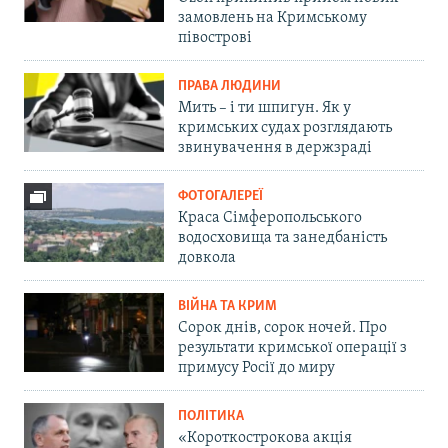
замовлень на Кримському
півострові
ПРАВА ЛЮДИНИ
Мить – і ти шпигун. Як у
кримських судах розглядають
звинувачення в держзраді
ФОТОГАЛЕРЕЇ
Краса Сімферопольського
водосховища та занедбаність
довкола
ВІЙНА ТА КРИМ
Сорок днів, сорок ночей. Про
результати кримської операції з
примусу Росії до миру
ПОЛІТИКА
«Короткострокова акція