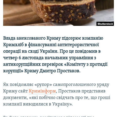
ВІДЕОУРОКИ «ELIFBE»
Русский
СВІДЧЕННЯ ОКУПАЦІЇ
Qırımtatar
УКРАЇНСЬКА ПРОБЛЕМА КРИМУ
ДОЛУЧАЙСЯ!
ІНФОГРАФІКА
Влада анексованого Криму підозрює компанію
Кримхліб в фінансуванні антитерористичної
операції на сході України. Про це повідомив в
Усі сайти RFE/RL
четвер 6 листопада начальник управління з
антикорупційних перевірок «Комітету з протидії
корупції» Криму Дмитро Простаков.
Як повідомляє «рупор» самопроголошеного уряду
Криму сайт
Кримінформ
, Простаков представив
документи, «які побічно свідчать про те, що гроші
компанії виводилися в Україну».