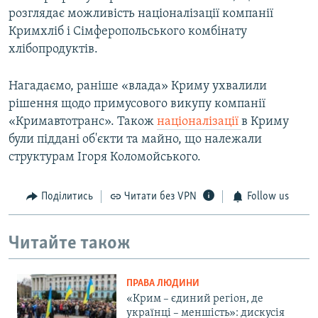
розглядає можливість націоналізації компанії
Кримхліб і Сімферопольського комбінату
хлібопродуктів.
Нагадаємо, раніше «влада» Криму ухвалили
рішення щодо примусового викупу компанії
«Кримавтотранс». Також
націоналізації
в Криму
були піддані об'єкти та майно, що належали
структурам Ігоря Коломойського.
Поділитись
Читати без VPN
Follow us
Читайте також
ПРАВА ЛЮДИНИ
«Крим – єдиний регіон, де
українці – меншість»: дискусія