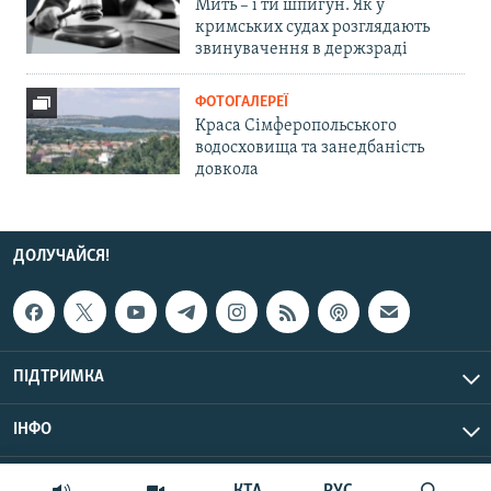
Мить – і ти шпигун. Як у
кримських судах розглядають
звинувачення в держзраді
ФОТОГАЛЕРЕЇ
Краса Сімферопольського
водосховища та занедбаність
довкола
ДОЛУЧАЙСЯ!
ПІДТРИМКА
ІНФО
© Крим.Реалії, 2026 | Усі права застережено.