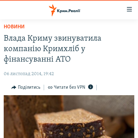
Доступність
посилання
Перейти
НОВИНИ
до
НОВИНИ
Влада Криму звинуватила
основного
ВОДА.КРИМ
матеріалу
компанію Кримхліб у
ВІДЕО ТА ФОТО
Перейти
фінансуванні АТО
до
ПОЛІТИКА
основної
06 листопад 2014, 19:42
БЛОГИ
навігації
Перейти
Поділитись
Читати без VPN
ПОГЛЯД
до
ІНТЕРВ'Ю
пошуку
ВСЕ ЗА ДЕНЬ
СПЕЦПРОЕКТИ
ЯК ОБІЙТИ БЛОКУВАННЯ
ДЕПОРТАЦІЯ