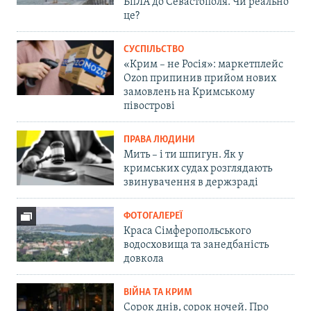
БпЛА до Севастополя. Чи реально
це?
СУСПІЛЬСТВО
«Крим – не Росія»: маркетплейс
Ozon припинив прийом нових
замовлень на Кримському
півострові
ПРАВА ЛЮДИНИ
Мить – і ти шпигун. Як у
кримських судах розглядають
звинувачення в держзраді
ФОТОГАЛЕРЕЇ
Краса Сімферопольського
водосховища та занедбаність
довкола
ВІЙНА ТА КРИМ
Сорок днів, сорок ночей. Про