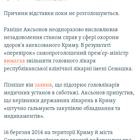
ВІДЕОУРОКИ «ELIFBE»
Русский
Причини відставки поки не розголошуються.
СВІДЧЕННЯ ОКУПАЦІЇ
Qırımtatar
УКРАЇНСЬКА ПРОБЛЕМА КРИМУ
Раніше Аксьонов неодноразово висловлював
незадоволення станом справ у сфері охорони
ДОЛУЧАЙСЯ!
ІНФОГРАФІКА
здоров'я анексованого Криму. В результаті
«перевірок» самопроголошений прем'єр-міністр
вимагав
звільнити головного лікаря
Усі сайти RFE/RL
республіканської клінічної лікарні імені Семашка.
Пізніше він
заявив
, що підозрює головлікарів
медичних установ в саботажі. Аксьонов припустив,
що керівники державних лікарень в Криму
«штучно гальмують закупівлю обладнання та
медикаментів».
16 березня 2014 на території Криму й міста