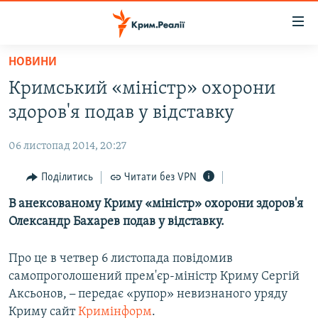
Доступність
посилання
Перейти
НОВИНИ
до
НОВИНИ
Кримський «міністр» охорони
основного
ВОДА.КРИМ
матеріалу
здоров'я подав у відставку
ВІДЕО ТА ФОТО
Перейти
до
06 листопад 2014, 20:27
ПОЛІТИКА
основної
БЛОГИ
Поділитись
Читати без VPN
навігації
Перейти
ПОГЛЯД
В анексованому Криму «міністр» охорони здоров'я
до
Олександр Бахарев подав у відставку.
ІНТЕРВ'Ю
пошуку
ВСЕ ЗА ДЕНЬ
Про це в четвер 6 листопада повідомив
самопроголошений прем'єр-міністр Криму Сергій
СПЕЦПРОЕКТИ
Аксьонов,
–
передає «рупор» невизнаного уряду
ЯК ОБІЙТИ БЛОКУВАННЯ
ДЕПОРТАЦІЯ
Криму сайт
Кримінформ
.