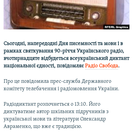
ВІДЕОУРОКИ «ELIFBE»
Русский
СВІДЧЕННЯ ОКУПАЦІЇ
Qırımtatar
УКРАЇНСЬКА ПРОБЛЕМА КРИМУ
ДОЛУЧАЙСЯ!
ІНФОГРАФІКА
Сьогодні, напередодні Дня писемності та мови і в
рамках святкування 90-річчя Українського радіо,
вчотирнадцяте відбудеться всеукраїнський диктант
Усі сайти RFE/RL
національної єдності, повідомляє
Радіо Свобода
.
Про це повідомила прес-служба Державного
комітету телебачення і радіомовлення України.
Радіодиктант розпочнеться о 13:10. Його
диктуватиме автор шкільних підручників з
української мови та літератури Олександр
Авраменко, що вже є традицією.