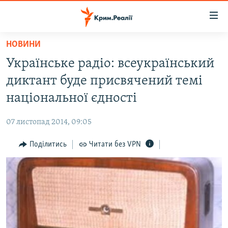
Доступність
посилання
Перейти
НОВИНИ
до
НОВИНИ
Українське радіо: всеукраїнський
основного
ВОДА.КРИМ
матеріалу
диктант буде присвячений темі
ВІДЕО ТА ФОТО
Перейти
національної єдності
до
ПОЛІТИКА
основної
07 листопад 2014, 09:05
БЛОГИ
навігації
Перейти
Поділитись
Читати без VPN
ПОГЛЯД
до
ІНТЕРВ'Ю
пошуку
ВСЕ ЗА ДЕНЬ
СПЕЦПРОЕКТИ
ЯК ОБІЙТИ БЛОКУВАННЯ
ДЕПОРТАЦІЯ