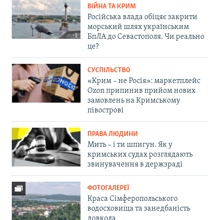
ВІЙНА ТА КРИМ
Російська влада обіцяє закрити
морський шлях українським
БпЛА до Севастополя. Чи реально
це?
СУСПІЛЬСТВО
«Крим – не Росія»: маркетплейс
Ozon припинив прийом нових
замовлень на Кримському
півострові
ПРАВА ЛЮДИНИ
Мить – і ти шпигун. Як у
кримських судах розглядають
звинувачення в держзраді
ФОТОГАЛЕРЕЇ
Краса Сімферопольського
водосховища та занедбаність
довкола