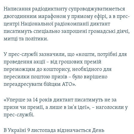
Написання радіодиктанту супроводжуватиметься
двогодинним марафоном у прямому ефірі, а в прес-
центрі Національної радіокомпанії диктант
писатимуть спеціально запрошені громадські діячі,
митці та політики.
У прес-службі зазначили, що «кошти, потрібні для
проведення акції – від грошових премій
переможцям до кошторису, необхідного для
пересилки поштою призів – було вирішено
переадресувати бійцям АТО».
«Уперше за 14 років диктант писатимуть не за
призи чи премії, а лише в ім'я ідеї», – наголосили у
прес-службі.
В Україні 9 листопада відзначається День