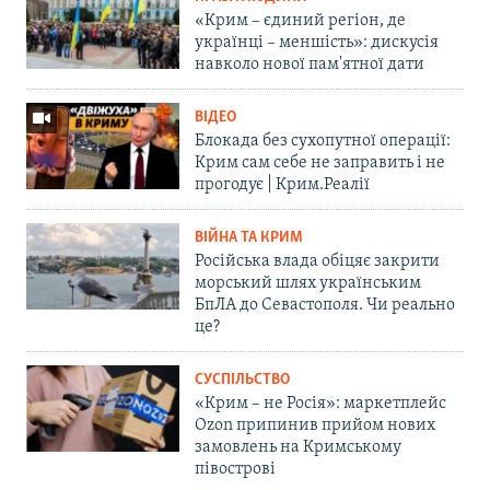
«Крим – єдиний регіон, де
українці – меншість»: дискусія
навколо нової пам'ятної дати
ВІДЕО
Блокада без сухопутної операції:
Крим сам себе не заправить і не
прогодує | Крим.Реалії
ВІЙНА ТА КРИМ
Російська влада обіцяє закрити
морський шлях українським
БпЛА до Севастополя. Чи реально
це?
СУСПІЛЬСТВО
«Крим – не Росія»: маркетплейс
Ozon припинив прийом нових
замовлень на Кримському
півострові