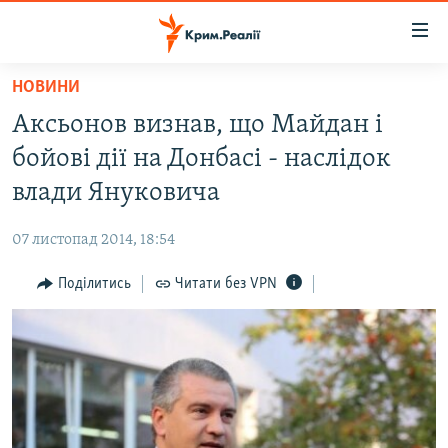
Доступність
посилання
Перейти
НОВИНИ
до
НОВИНИ
Аксьонов визнав, що Майдан і
основного
ВОДА.КРИМ
матеріалу
бойові дії на Донбасі - наслідок
ВІДЕО ТА ФОТО
Перейти
влади Януковича
до
ПОЛІТИКА
основної
07 листопад 2014, 18:54
БЛОГИ
навігації
Перейти
Поділитись
Читати без VPN
ПОГЛЯД
до
ІНТЕРВ'Ю
пошуку
ВСЕ ЗА ДЕНЬ
СПЕЦПРОЕКТИ
ЯК ОБІЙТИ БЛОКУВАННЯ
ДЕПОРТАЦІЯ