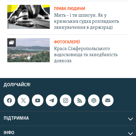
ПРАВА ЛЮДИНИ
Мить – і ти шпигун. Як у
кримських судах розглядають
звинувачення в держзраді
ФОТОГАЛЕРЕЇ
Краса Сімферопольського
водосховища та занедбаність
довкола
ДОЛУЧАЙСЯ!
ПІДТРИМКА
ІНФО