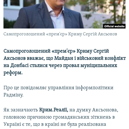
ВІДЕОУРОКИ «ELIFBE»
Русский
СВІДЧЕННЯ ОКУПАЦІЇ
Qırımtatar
УКРАЇНСЬКА ПРОБЛЕМА КРИМУ
Самопроголошений «прем'єр» Криму Сергій Аксьонов
ДОЛУЧАЙСЯ!
ІНФОГРАФІКА
Самопроголошений «прем'єр» Криму Сергій
Аксьонов вважає, що Майдан і військовий конфлікт
Усі сайти RFE/RL
на Донбасі сталися через провал муніципальних
реформ.
Про це повідомляє управління інформполітики
Радміну.
Як зазначають
Крим.Реалії,
на думку Аксьонова,
головною причиною громадянських зіткнень в
Україні є те, що в країні не була реалізована