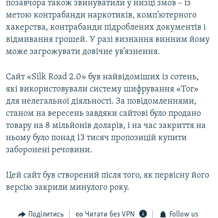
позавчора також звинуватили у низці змов – із
метою контрабанди наркотиків, комп’ютерного
хакерства, контрабанди підроблених документів і
відмивання грошей. У разі визнання винним йому
може загрожувати довічне ув’язнення.
Сайт «Silk Road 2.0» був найвідоміших із сотень,
які використовували систему шифрування «Tor»
для нелегальної діяльності. За повідомленнями,
станом на вересень завдяки сайтові було продано
товару на 8 мільйонів доларів, і на час закриття на
ньому було понад 13 тисяч пропозицій купити
заборонені речовини.
Цей сайт був створений після того, як первісну його
версію закрили минулого року.
Поділитись
Читати без VPN
Follow us