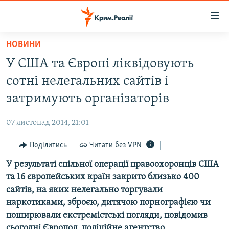
Доступність
посилання
Перейти
НОВИНИ
до
НОВИНИ
У США та Європі ліквідовують
основного
ВОДА.КРИМ
матеріалу
сотні нелегальних сайтів і
ВІДЕО ТА ФОТО
Перейти
затримують організаторів
до
ПОЛІТИКА
основної
07 листопад 2014, 21:01
БЛОГИ
навігації
Перейти
Поділитись
Читати без VPN
ПОГЛЯД
до
У результаті спільної операції правоохоронців США
ІНТЕРВ'Ю
пошуку
та 16 європейських країн закрито близько 400
ВСЕ ЗА ДЕНЬ
сайтів, на яких нелегально торгували
СПЕЦПРОЕКТИ
наркотиками, зброєю, дитячою порнографією чи
поширювали екстремістські погляди, повідомив
ЯК ОБІЙТИ БЛОКУВАННЯ
ДЕПОРТАЦІЯ
сьогодні Європол, поліційне агентство