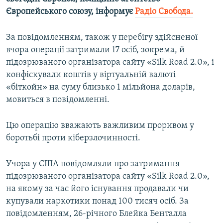
ВІДЕОУРОКИ «ELIFBE»
Європейського союзу, інформує
Радіо Свобода.
Русский
СВІДЧЕННЯ ОКУПАЦІЇ
Qırımtatar
За повідомленням, також у перебігу здійсненої
УКРАЇНСЬКА ПРОБЛЕМА КРИМУ
вчора операції затримали 17 осіб, зокрема, й
підозрюваного організатора сайту «Silk Road 2.0», і
ДОЛУЧАЙСЯ!
ІНФОГРАФІКА
конфіскували коштів у віртуальній валюті
«біткойн» на суму близько 1 мільйона доларів,
мовиться в повідомленні.
Усі сайти RFE/RL
Цю операцію вважають важливим проривом у
боротьбі проти кіберзлочинності.
Учора у США повідомляли про затримання
підозрюваного організатора сайту «Silk Road 2.0»,
на якому за час його існування продавали чи
купували наркотики понад 100 тисяч осіб. За
повідомленням, 26-річного Блейка Бенталла