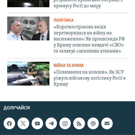
результати кримської операції з
примусу Росії до миру
ПОЛІТИКА
«Короткострокова акція
перетворилася на війну на
виснаження»: Як пропаганда РФ
у Криму пояснює невдачі «СВО»
та залякує «мінними атаками»
ВІЙНА ТА КРИМ
«Полювання на колони». Як ЗСУ
ріжуть військову логістику Росії в
Криму
ДОЛУЧАЙСЯ!