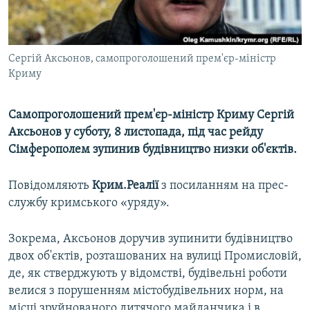
ВІДЕОУРОКИ «ELIFBE»
Русский
СВІДЧЕННЯ ОКУПАЦІЇ
Qırımtatar
Сергій Аксьонов, самопроголошений прем'єр-міністр
УКРАЇНСЬКА ПРОБЛЕМА КРИМУ
Криму
ДОЛУЧАЙСЯ!
ІНФОГРАФІКА
Самопроголошений прем'єр-міністр Криму Сергій
Аксьонов у суботу, 8 листопада, під час рейду
Сімферополем зупинив будівництво низки об'єктів.
Усі сайти RFE/RL
Повідомляють
Крим.Реалії
з посиланням на прес-
службу кримського «уряду».
Зокрема, Аксьонов доручив зупинити будівництво
двох об'єктів, розташованих на вулиці Промисловій,
де, як стверджують у відомстві, будівельні роботи
велися з порушенням містобудівельних норм, на
місці зруйнованого дитячого майданчика і в