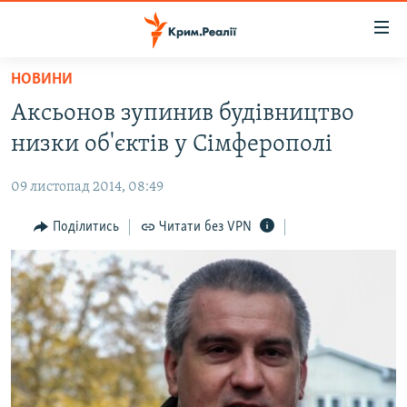
Доступність
посилання
Перейти
НОВИНИ
до
НОВИНИ
Аксьонов зупинив будівництво
основного
ВОДА.КРИМ
матеріалу
низки об'єктів у Сімферополі
ВІДЕО ТА ФОТО
Перейти
до
09 листопад 2014, 08:49
ПОЛІТИКА
основної
БЛОГИ
Поділитись
Читати без VPN
навігації
Перейти
ПОГЛЯД
до
ІНТЕРВ'Ю
пошуку
ВСЕ ЗА ДЕНЬ
СПЕЦПРОЕКТИ
ЯК ОБІЙТИ БЛОКУВАННЯ
ДЕПОРТАЦІЯ