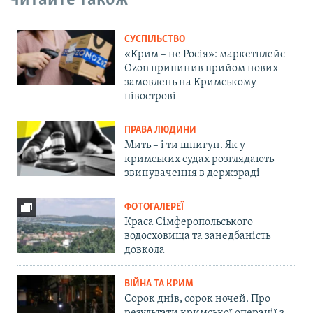
Читайте також
СУСПІЛЬСТВО
«Крим – не Росія»: маркетплейс
Ozon припинив прийом нових
замовлень на Кримському
півострові
ПРАВА ЛЮДИНИ
Мить – і ти шпигун. Як у
кримських судах розглядають
звинувачення в держзраді
ФОТОГАЛЕРЕЇ
Краса Сімферопольського
водосховища та занедбаність
довкола
ВІЙНА ТА КРИМ
Сорок днів, сорок ночей. Про