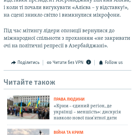
відставки президент Азербайджану Ільгама Алієва,
і коли ті почали вигукувати «Алієва – у відставку!»,
на сцені зникло світло і вимкнулися мікрофони.
Під час мітингу лідери опозиції вернулися до
міжнародної спільноти з проханням «не закривати
очі на політичні репресії в Азербайджані».
Поділитись
Читати без VPN
Follow us
Читайте також
ПРАВА ЛЮДИНИ
«Крим – єдиний регіон, де
українці – меншість»: дискусія
навколо нової пам'ятної дати
ВІЙНА ТА КРИМ