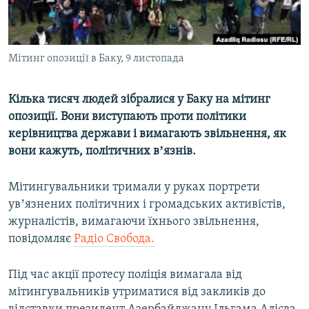
ВІДЕОУРОКИ «ELIFBE»
Русский
СВІДЧЕННЯ ОКУПАЦІЇ
Qırımtatar
Мітинг опозиції в Баку, 9 листопада
УКРАЇНСЬКА ПРОБЛЕМА КРИМУ
ДОЛУЧАЙСЯ!
ІНФОГРАФІКА
Кілька тисяч людей зібралися у Баку на мітинг
опозиції. Вони виступають проти політики
керівництва держави і вимагають звільнення, як
Усі сайти RFE/RL
вони кажуть, політичних вʼязнів.
Мітингувальники тримали у руках портрети
увʼязнених політичних і громадських активістів,
журналістів, вимагаючи їхнього звільнення,
повідомляє
Радіо Свобода.
Під час акції протесу поліція вимагала від
мітингувальників утриматися від закликів до