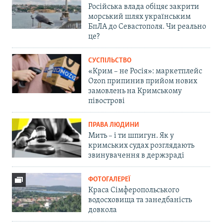
Російська влада обіцяє закрити
морський шлях українським
БпЛА до Севастополя. Чи реально
це?
СУСПІЛЬСТВО
«Крим – не Росія»: маркетплейс
Ozon припинив прийом нових
замовлень на Кримському
півострові
ПРАВА ЛЮДИНИ
Мить – і ти шпигун. Як у
кримських судах розглядають
звинувачення в держзраді
ФОТОГАЛЕРЕЇ
Краса Сімферопольського
водосховища та занедбаність
довкола