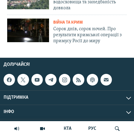
водосховища та занедбаність
довкола
ВІЙНА ТА КРИМ
Сорок днів, сорок ночей. Про
результати кримської операції з
примусу Росії до миру
ДОЛУЧАЙСЯ!
ПІДТРИМКА
ІНФО
© Крим.Реалії, 2026 | Усі права застережено.
КТА
РУС