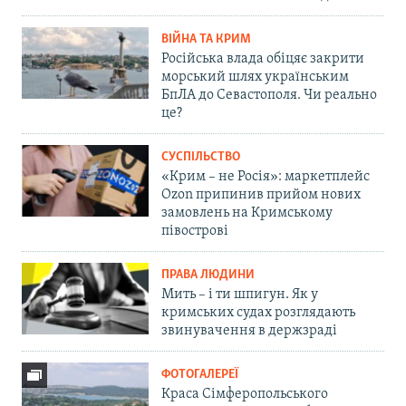
ВІЙНА ТА КРИМ
Російська влада обіцяє закрити
морський шлях українським
БпЛА до Севастополя. Чи реально
це?
СУСПІЛЬСТВО
«Крим – не Росія»: маркетплейс
Ozon припинив прийом нових
замовлень на Кримському
півострові
ПРАВА ЛЮДИНИ
Мить – і ти шпигун. Як у
кримських судах розглядають
звинувачення в держзраді
ФОТОГАЛЕРЕЇ
Краса Сімферопольського