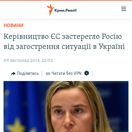
Доступність
посилання
Перейти
НОВИНИ
до
НОВИНИ
Керівництво ЄС застерегло Росію
основного
ВОДА.КРИМ
матеріалу
від загострення ситуації в Україні
ВІДЕО ТА ФОТО
Перейти
до
09 листопад 2014, 22:02
ПОЛІТИКА
основної
БЛОГИ
Поділитись
Читати без VPN
навігації
Перейти
ПОГЛЯД
до
ІНТЕРВ'Ю
пошуку
ВСЕ ЗА ДЕНЬ
СПЕЦПРОЕКТИ
ЯК ОБІЙТИ БЛОКУВАННЯ
ДЕПОРТАЦІЯ