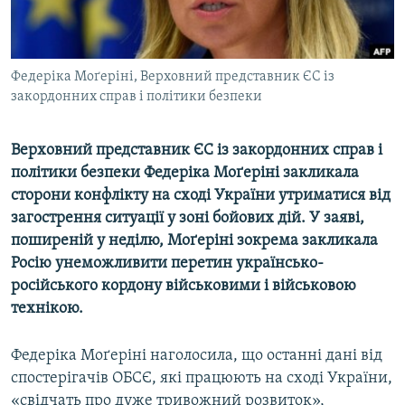
ВІДЕОУРОКИ «ELIFBE»
Русский
СВІДЧЕННЯ ОКУПАЦІЇ
Qırımtatar
Федеріка Моґеріні, Верховний представник ЄС із
УКРАЇНСЬКА ПРОБЛЕМА КРИМУ
закордонних справ і політики безпеки
ДОЛУЧАЙСЯ!
ІНФОГРАФІКА
Верховний представник ЄС із закордонних справ і
політики безпеки Федеріка Моґеріні закликала
сторони конфлікту на сході України утриматися від
Усі сайти RFE/RL
загострення ситуації у зоні бойових дій. У заяві,
поширеній у неділю, Моґеріні зокрема закликала
Росію унеможливити перетин українсько-
російського кордону військовими і військовою
технікою.
Федеріка Моґеріні наголосила, що останні дані від
спостерігачів ОБСЄ, які працюють на сході України,
«свідчать про дуже тривожний розвиток»,