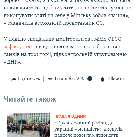
зброю і техніку з України, а також вкористати свій
вплив для того, щоб змусити сепаратистів сумлінно
виконувати взяті на себе у Мінську зобовʼязання»,
– зазначила верховний представник ЄС.
У неділю спеціальна моніторингова місія ОБСЄ
зафіксувала
появу конвоїв важкого озброєння і
танків на території, підконтрольній угрупованню
«ДНР».
Поділитись
Читати без VPN
Follow us
Читайте також
ПРАВА ЛЮДИНИ
«Крим – єдиний регіон, де
українці – меншість»: дискусія
навколо нової пам'ятної дати