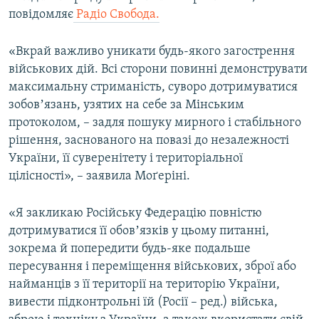
повідомляє
Радіо Свобода.
«Вкрай важливо уникати будь-якого загострення
військових дій. Всі сторони повинні демонструвати
максимальну стриманість, суворо дотримуватися
зобовʼязань, узятих на себе за Мінським
протоколом, – задля пошуку мирного і стабільного
рішення, заснованого на повазі до незалежності
України, її суверенітету і територіальної
цілісності», – заявила Моґеріні.
«Я закликаю Російську Федерацію повністю
дотримуватися її обовʼязків у цьому питанні,
зокрема й попередити будь-яке подальше
пересування і переміщення військових, зброї або
найманців з її території на територію України,
вивести підконтрольні їй (Росії – ред.) війська,