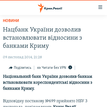
Доступність
посилання
Перейти
НОВИНИ
до
НОВИНИ
Нацбанк України дозволив
основного
ВОДА.КРИМ
матеріалу
встановлювати відносини з
ВІДЕО ТА ФОТО
Перейти
банками Криму
до
ПОЛІТИКА
основної
09 листопад 2014, 21:28
БЛОГИ
навігації
Перейти
Поділитись
Читати без VPN
ПОГЛЯД
до
Національний банк України дозволив банкам
ІНТЕРВ'Ю
пошуку
встановлювати кореспондентські відносини з
ВСЕ ЗА ДЕНЬ
банками Криму.
СПЕЦПРОЕКТИ
Відповідну постанову №699 прийнято НБУ 3
ЯК ОБІЙТИ БЛОКУВАННЯ
ДЕПОРТАЦІЯ