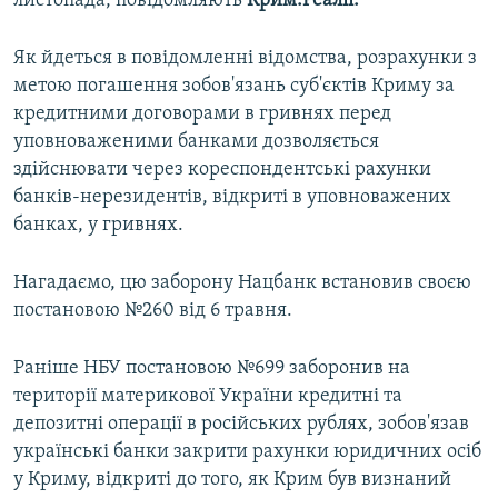
листопада, повідомляють
Крим.Реалії.
ВІДЕОУРОКИ «ELIFBE»
Русский
Як йдеться в повідомленні відомства, розрахунки з
СВІДЧЕННЯ ОКУПАЦІЇ
Qırımtatar
метою погашення зобов'язань суб'єктів Криму за
УКРАЇНСЬКА ПРОБЛЕМА КРИМУ
кредитними договорами в гривнях перед
ДОЛУЧАЙСЯ!
уповноваженими банками дозволяється
ІНФОГРАФІКА
здійснювати через кореспондентські рахунки
банків-нерезидентів, відкриті в уповноважених
банках, у гривнях.
Усі сайти RFE/RL
Нагадаємо, цю заборону Нацбанк встановив своєю
постановою №260 від 6 травня.
Раніше НБУ постановою №699 заборонив на
території материкової України кредитні та
депозитні операції в російських рублях, зобов'язав
українські банки закрити рахунки юридичних осіб
у Криму, відкриті до того, як Крим був визнаний