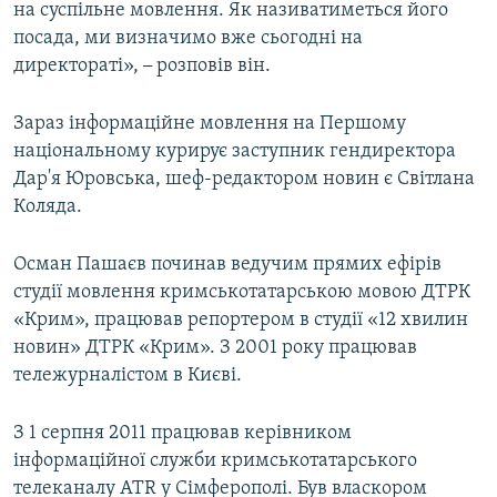
на суспільне мовлення. Як називатиметься його
посада, ми визначимо вже сьогодні на
директораті»,
–
розповів він.
Зараз інформаційне мовлення на Першому
національному курирує заступник гендиректора
Дар'я Юровська, шеф-редактором новин є Світлана
Коляда.
Осман Пашаєв починав ведучим прямих ефірів
студії мовлення кримськотатарською мовою ДТРК
«Крим», працював репортером в студії «12 хвилин
новин» ДТРК «Крим». З 2001 року працював
тележурналістом в Києві.
З 1 серпня 2011 працював керівником
інформаційної служби кримськотатарського
телеканалу ATR у Сімферополі. Був власкором